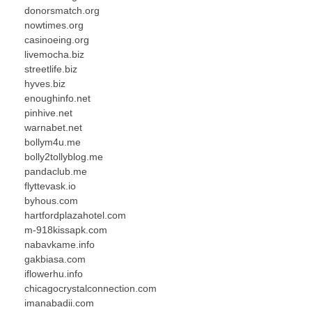
donorsmatch.org
nowtimes.org
casinoeing.org
livemocha.biz
streetlife.biz
hyves.biz
enoughinfo.net
pinhive.net
warnabet.net
bollym4u.me
bolly2tollyblog.me
pandaclub.me
flyttevask.io
byhous.com
hartfordplazahotel.com
m-918kissapk.com
nabavkame.info
gakbiasa.com
iflowerhu.info
chicagocrystalconnection.com
imanabadii.com