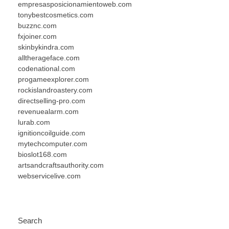
empresasposicionamientoweb.com
tonybestcosmetics.com
buzznc.com
fxjoiner.com
skinbykindra.com
alltherageface.com
codenational.com
progameexplorer.com
rockislandroastery.com
directselling-pro.com
revenuealarm.com
lurab.com
ignitioncoilguide.com
mytechcomputer.com
bioslot168.com
artsandcraftsauthority.com
webservicelive.com
Search