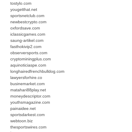
tostylo.com
yougetthat.net
sportsnetclub.com
newbestcrypto.com
oxfordsave.com
iclassicgames.com
saung-artikel.com
fasthokivip2.com
observersports.com
cryptominingplus.com
aquinoticiaspe.com
longhairedfrenchbulldog.com
lawyersforhire.co
businemarket.com
matahari88play.net
moneydescriptor.com
youthsmagazine.com
painaidee.net
sportsdarkest.com
webtoon.biz
thesportswires.com