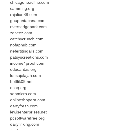
chicagoheadline.com
camming.org
rajalion88.com
goupuntacana.com
riversedgepark.com
zaseez.com
catchycrunch.com
nofaphub.com
nefertitingalls.com
patsyscreations.com
income4proof.com
educaritas.org
lensajelajah.com
betflik09.net
ncaq.org
xenmicro.com
onlineshopera.com
dartyfresh.com
lewisenterprises.net
pcsoftwarefree.org
dailylinking.com