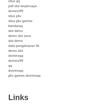
situs qq
judi slot terpercaya
domino99
situs pkv
situs pkv games
bandarqq
slot demo
demo slot zeus
slot demo
data pengeluaran hk
demo slot
dominoqq
domino99
qq
dominoqq
pkv games dominoqq
Links