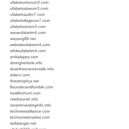
ufabetunionum3.com
ufabetvalueum3.com
ufabetvaultm7.com
ufabetvillageum7.com
ufabetvoicem3.com
waveufabetm4.com
wayang88.net
websiteufabetm4.com
whiteufabetm4.com
anikalappy.com
dininghelsinki.info
duanfrescariverside.info
etilerx.com
finestreplica.net
flounderandfumble.com
healthohunt.com
retefuturah.info
smartinvestinginfo.info
technewsalliance.com
technonetmarket.com
tedstanger.net