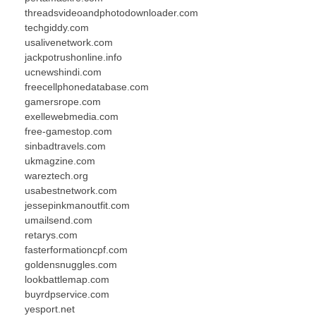
threadsvideoandphotodownloader.com
techgiddy.com
usalivenetwork.com
jackpotrushonline.info
ucnewshindi.com
freecellphonedatabase.com
gamersrope.com
exellewebmedia.com
free-gamestop.com
sinbadtravels.com
ukmagzine.com
wareztech.org
usabestnetwork.com
jessepinkmanoutfit.com
umailsend.com
retarys.com
fasterformationcpf.com
goldensnuggles.com
lookbattlemap.com
buyrdpservice.com
yesport.net