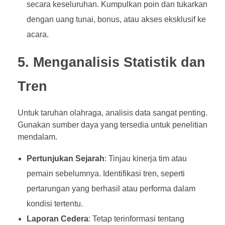
secara keseluruhan. Kumpulkan poin dan tukarkan
dengan uang tunai, bonus, atau akses eksklusif ke
acara.
5. Menganalisis Statistik dan
Tren
Untuk taruhan olahraga, analisis data sangat penting.
Gunakan sumber daya yang tersedia untuk penelitian
mendalam.
Pertunjukan Sejarah
: Tinjau kinerja tim atau
pemain sebelumnya. Identifikasi tren, seperti
pertarungan yang berhasil atau performa dalam
kondisi tertentu.
Laporan Cedera
: Tetap terinformasi tentang