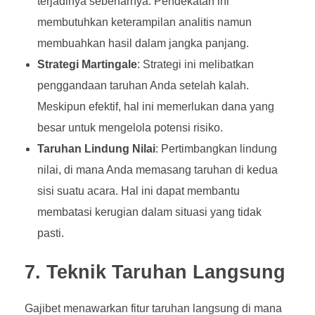
terjadinya sebenarnya. Pendekatan ini
membutuhkan keterampilan analitis namun
membuahkan hasil dalam jangka panjang.
Strategi Martingale
: Strategi ini melibatkan
penggandaan taruhan Anda setelah kalah.
Meskipun efektif, hal ini memerlukan dana yang
besar untuk mengelola potensi risiko.
Taruhan Lindung Nilai
: Pertimbangkan lindung
nilai, di mana Anda memasang taruhan di kedua
sisi suatu acara. Hal ini dapat membantu
membatasi kerugian dalam situasi yang tidak
pasti.
7. Teknik Taruhan Langsung
Gajibet menawarkan fitur taruhan langsung di mana