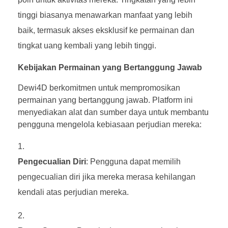
tinggi biasanya menawarkan manfaat yang lebih
baik, termasuk akses eksklusif ke permainan dan
tingkat uang kembali yang lebih tinggi.
Kebijakan Permainan yang Bertanggung Jawab
Dewi4D berkomitmen untuk mempromosikan
permainan yang bertanggung jawab. Platform ini
menyediakan alat dan sumber daya untuk membantu
pengguna mengelola kebiasaan perjudian mereka:
Pengecualian Diri
: Pengguna dapat memilih
pengecualian diri jika mereka merasa kehilangan
kendali atas perjudian mereka.