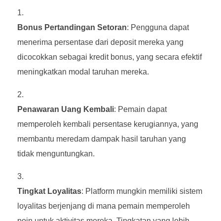
Bonus Pertandingan Setoran
: Pengguna dapat
menerima persentase dari deposit mereka yang
dicocokkan sebagai kredit bonus, yang secara efektif
meningkatkan modal taruhan mereka.
Penawaran Uang Kembali
: Pemain dapat
memperoleh kembali persentase kerugiannya, yang
membantu meredam dampak hasil taruhan yang
tidak menguntungkan.
Tingkat Loyalitas
: Platform mungkin memiliki sistem
loyalitas berjenjang di mana pemain memperoleh
poin untuk aktivitas mereka. Tingkatan yang lebih