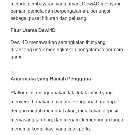
metode pembayaran yang aman, Dewi4D melayani
pemain pemula dan berpengalaman, berfungsi
sebagai pusat hiburan dan peluang.
Fitur Utama Dewi4D
Dewi4D menawarkan serangkaian fitur yang
dirancang untuk meningkatkan pengalaman bermain
game:
Antarmuka yang Ramah Pengguna
Platform ini menggunakan tata letak intuitif yang
menyederhanakan navigasi. Pengguna baru dapat
dengan mudah membuat akun, melakukan deposit,
memasang taruhan, dan menarik kemenangan tanpa
menemui komplikasi yang tidak perlu.