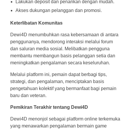
Lakukan deposit dan penarikan dengan mudah.
Akses dukungan pelanggan dan promosi.
Keterlibatan Komunitas
Dewi4D menumbuhkan rasa kebersamaan di antara
penggunanya, mendorong interaksi melalui forum
dan saluran media sosial. Melibatkan pengguna
membantu membangun basis pelanggan setia dan
meningkatkan pengalaman secara keseluruhan.
Melalui platform ini, pemain dapat berbagi tips,
strategi, dan pengalaman, menciptakan basis
pengetahuan kolektif yang bermanfaat bagi pemain
baru dan veteran.
Pemikiran Terakhir tentang Dewi4D
Dewi4D menonjol sebagai platform online terkemuka
yang menawarkan pengalaman bermain game