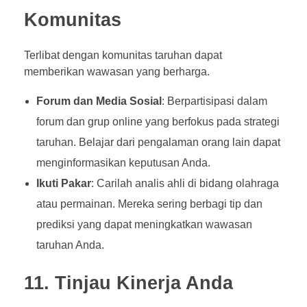
Komunitas
Terlibat dengan komunitas taruhan dapat
memberikan wawasan yang berharga.
Forum dan Media Sosial
: Berpartisipasi dalam
forum dan grup online yang berfokus pada strategi
taruhan. Belajar dari pengalaman orang lain dapat
menginformasikan keputusan Anda.
Ikuti Pakar
: Carilah analis ahli di bidang olahraga
atau permainan. Mereka sering berbagi tip dan
prediksi yang dapat meningkatkan wawasan
taruhan Anda.
11. Tinjau Kinerja Anda