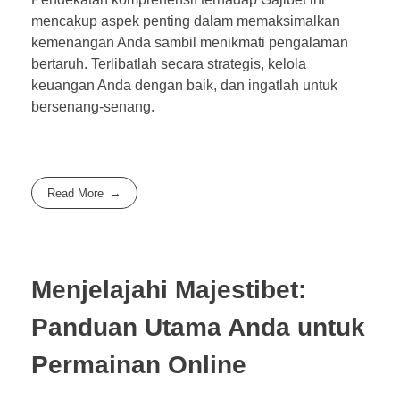
mencakup aspek penting dalam memaksimalkan
kemenangan Anda sambil menikmati pengalaman
bertaruh. Terlibatlah secara strategis, kelola
keuangan Anda dengan baik, dan ingatlah untuk
bersenang-senang.
Read More
Menjelajahi Majestibet:
Panduan Utama Anda untuk
Permainan Online