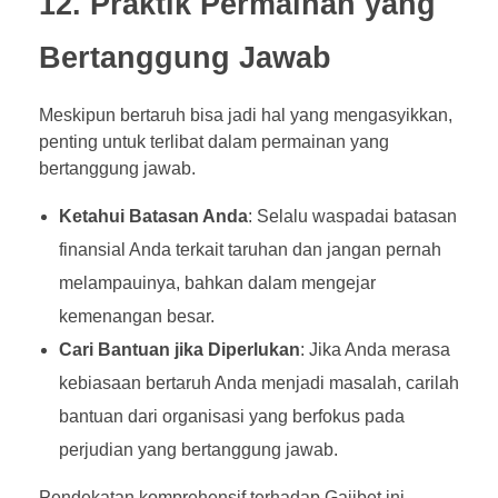
12. Praktik Permainan yang
Bertanggung Jawab
Meskipun bertaruh bisa jadi hal yang mengasyikkan,
penting untuk terlibat dalam permainan yang
bertanggung jawab.
Ketahui Batasan Anda
: Selalu waspadai batasan
finansial Anda terkait taruhan dan jangan pernah
melampauinya, bahkan dalam mengejar
kemenangan besar.
Cari Bantuan jika Diperlukan
: Jika Anda merasa
kebiasaan bertaruh Anda menjadi masalah, carilah
bantuan dari organisasi yang berfokus pada
perjudian yang bertanggung jawab.
Pendekatan komprehensif terhadap Gajibet ini