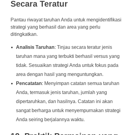
Secara Teratur
Pantau riwayat taruhan Anda untuk mengidentifikasi
strategi yang berhasil dan area yang perlu
ditingkatkan.
Analisis Taruhan
: Tinjau secara teratur jenis
taruhan mana yang terbukti berhasil versus yang
tidak. Sesuaikan strategi Anda untuk fokus pada
area dengan hasil yang menguntungkan.
Pencatatan
: Menyimpan catatan semua taruhan
Anda, termasuk jenis taruhan, jumlah yang
dipertaruhkan, dan hasilnya. Catatan ini akan
sangat berharga untuk menyempurnakan strategi
Anda seiring berjalannya waktu.