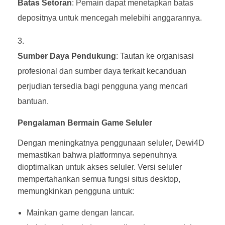
Batas Setoran
: Pemain dapat menetapkan batas
depositnya untuk mencegah melebihi anggarannya.
Sumber Daya Pendukung
: Tautan ke organisasi
profesional dan sumber daya terkait kecanduan
perjudian tersedia bagi pengguna yang mencari
bantuan.
Pengalaman Bermain Game Seluler
Dengan meningkatnya penggunaan seluler, Dewi4D
memastikan bahwa platformnya sepenuhnya
dioptimalkan untuk akses seluler. Versi seluler
mempertahankan semua fungsi situs desktop,
memungkinkan pengguna untuk:
Mainkan game dengan lancar.