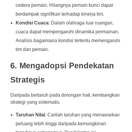
cedera pemain. Hilangnya pemain kunci dapat
berdampak signifikan terhadap kinerja tim.
Kondisi Cuaca
: Dalam olahraga luar ruangan,
cuaca dapat mempengaruhi dinamika permainan.
Analisis bagaimana kondisi tertentu memengaruhi
tim dan pemain.
6. Mengadopsi Pendekatan
Strategis
Daripada bertaruh pada dorongan hati, kembangkan
strategi yang sistematis.
Taruhan Nilai
: Carilah taruhan yang menawarkan
peluang lebih tinggi daripada kemungkinan