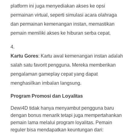
platform ini juga menyediakan akses ke opsi
permainan virtual, seperti simulasi acara olahraga
dan permainan kemenangan instan, memastikan
pemain memiliki akses ke hiburan serba cepat.
Kartu Gores
: Kartu awal kemenangan instan adalah
salah satu favorit pengguna. Mereka memberikan
pengalaman gameplay cepat yang dapat
menghasilkan imbalan langsung.
Program Promosi dan Loyalitas
Dewi4D tidak hanya menyambut pengguna baru
dengan bonus menarik tetapi juga mempertahankan
pemain lama melalui program loyalitas. Pemain
reguler bisa mendapatkan keuntungan dari: