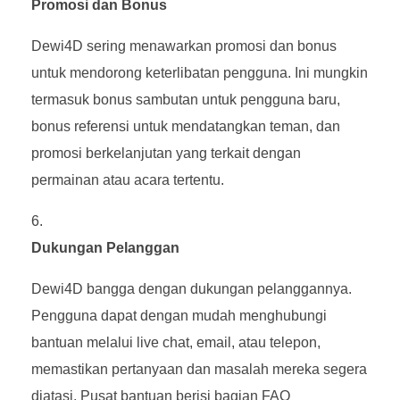
Promosi dan Bonus
Dewi4D sering menawarkan promosi dan bonus
untuk mendorong keterlibatan pengguna. Ini mungkin
termasuk bonus sambutan untuk pengguna baru,
bonus referensi untuk mendatangkan teman, dan
promosi berkelanjutan yang terkait dengan
permainan atau acara tertentu.
Dukungan Pelanggan
Dewi4D bangga dengan dukungan pelanggannya.
Pengguna dapat dengan mudah menghubungi
bantuan melalui live chat, email, atau telepon,
memastikan pertanyaan dan masalah mereka segera
diatasi. Pusat bantuan berisi bagian FAQ