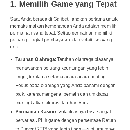
1. Memilih Game yang Tepat
Saat Anda berada di Gajibet, langkah pertama untuk
memaksimalkan kemenangan Anda adalah memilih
permainan yang tepat. Setiap permainan memiliki
peluang, tingkat pembayaran, dan volatilitas yang
unik.
Taruhan Olahraga
: Taruhan olahraga biasanya
menawarkan peluang keuntungan yang lebih
tinggi, terutama selama acara-acara penting.
Fokus pada olahraga yang Anda pahami dengan
baik, karena mengenal pemain dan tim dapat
meningkatkan akurasi taruhan Anda.
Permainan Kasino
: Volatilitasnya bisa sangat
bervariasi. Pilih game dengan persentase Return
to Player (RTP) yang lebih tinggi—slot umumnya