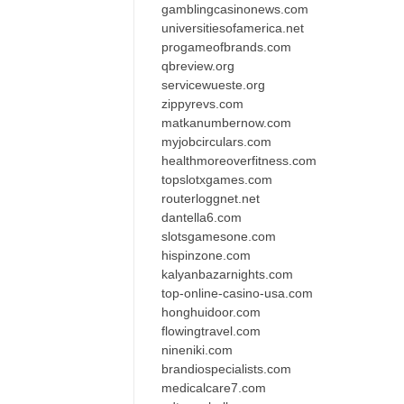
gamblingcasinonews.com
universitiesofamerica.net
progameofbrands.com
qbreview.org
servicewueste.org
zippyrevs.com
matkanumbernow.com
myjobcirculars.com
healthmoreoverfitness.com
topslotxgames.com
routerloggnet.net
dantella6.com
slotsgamesone.com
hispinzone.com
kalyanbazarnights.com
top-online-casino-usa.com
honghuidoor.com
flowingtravel.com
nineniki.com
brandiospecialists.com
medicalcare7.com