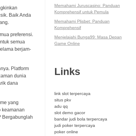
Memahami Juruscasino: Panduan
ngkinkan
Komprehensif untuk Pemula
sik. Baik Anda
Memahami Plisbet: Panduan
ang.
Komprehensif
mua preferensi.
Menjelajahi Bunga99: Masa Depan
untuk semua
Game Online
selama berjam-
nya. Platform
Links
ncaman dunia
rik dana
link slot terpercaya
situs pkv
ame yang
adu qq
ap keamanan
slot demo gacor
? Bergabunglah
bandar judi bola terpercaya
judi poker terpercaya
poker online