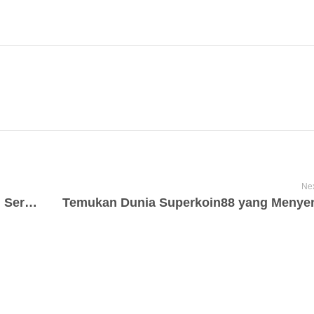
Nex
Temukan Dunia Permainan Online yang Seru bersama Ahlibet88