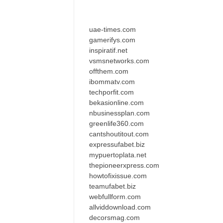
uae-times.com
gamerifys.com
inspiratif.net
vsmsnetworks.com
offthem.com
ibommatv.com
techporfit.com
bekasionline.com
nbusinessplan.com
greenlife360.com
cantshoutitout.com
expressufabet.biz
mypuertoplata.net
thepioneerxpress.com
howtofixissue.com
teamufabet.biz
webfullform.com
allviddownload.com
decorsmag.com