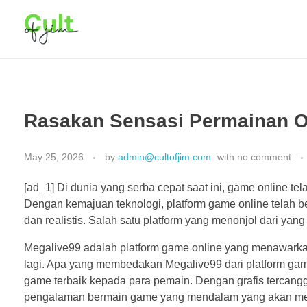
Mainkan slot gacor dari Pragmatic Play malam ini dengan deposit dana. Kesempatan maxwin besar ada di tangan Anda untuk hasil maksimal.
Rasakan Sensasi Permainan O
May 25, 2026
by
admin@cultofjim.com
with
no comment
[ad_1] Di dunia yang serba cepat saat ini, game online te
Dengan kemajuan teknologi, platform game online telah
dan realistis. Salah satu platform yang menonjol dari yan
Megalive99 adalah platform game online yang menawarkan
lagi. Apa yang membedakan Megalive99 dari platform ga
game terbaik kepada para pemain. Dengan grafis tercangg
pengalaman bermain game yang mendalam yang akan memb