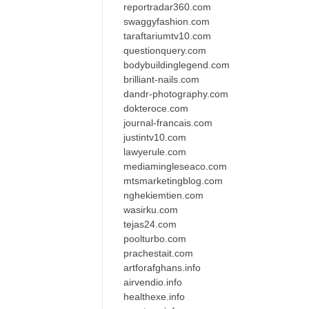
reportradar360.com
swaggyfashion.com
taraftariumtv10.com
questionquery.com
bodybuildinglegend.com
brilliant-nails.com
dandr-photography.com
dokteroce.com
journal-francais.com
justintv10.com
lawyerule.com
mediamingleseaco.com
mtsmarketingblog.com
nghekiemtien.com
wasirku.com
tejas24.com
poolturbo.com
prachestait.com
artforafghans.info
airvendio.info
healthexe.info