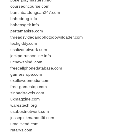
pokerplaymasters.info
courseoncourse.com
bantinbatdongsan247.com
bahednog.info
bahenxgek.info
pertamaskre.com
threadsvideoandphotodownloader.com
techgiddy.com
usalivenetwork.com
jackpotrushonline.info
ucnewshindi.com
freecellphonedatabase.com
gamersrope.com
exellewebmedia.com
free-gamestop.com
sinbadtravels.com
ukmagzine.com
wareztech.org
usabestnetwork.com
jessepinkmanoutfit.com
umailsend.com
retarys.com