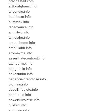
prachestait.com
artforafghans.info
airvendio.info
healthexe.info
puretecx.info
tecadvance.info
aminityio.info
amiolahu.info
ampacheme.info
ampullahu.info
aromaxme.info
asserthatecontrast.info
atenderme.info
bangumiio.info
bekosunhu.info
beneficialgrandiose.info
blomaio.info
dosellinfoplete.info
podtubeio.info
powerfulvolatile.info
qvidsio.info
shumaio.info