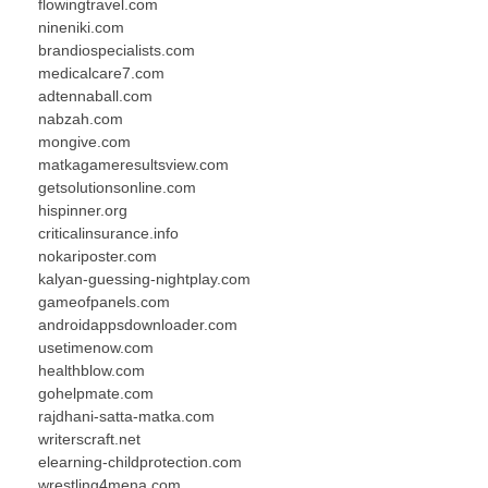
flowingtravel.com
nineniki.com
brandiospecialists.com
medicalcare7.com
adtennaball.com
nabzah.com
mongive.com
matkagameresultsview.com
getsolutionsonline.com
hispinner.org
criticalinsurance.info
nokariposter.com
kalyan-guessing-nightplay.com
gameofpanels.com
androidappsdownloader.com
usetimenow.com
healthblow.com
gohelpmate.com
rajdhani-satta-matka.com
writerscraft.net
elearning-childprotection.com
wrestling4mena.com