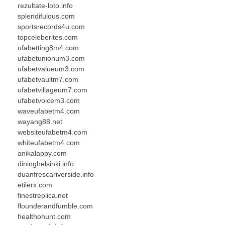
rezultate-loto.info
splendifulous.com
sportsrecords4u.com
topceleberites.com
ufabetting8m4.com
ufabetunionum3.com
ufabetvalueum3.com
ufabetvaultm7.com
ufabetvillageum7.com
ufabetvoicem3.com
waveufabetm4.com
wayang88.net
websiteufabetm4.com
whiteufabetm4.com
anikalappy.com
dininghelsinki.info
duanfrescariverside.info
etilerx.com
finestreplica.net
flounderandfumble.com
healthohunt.com