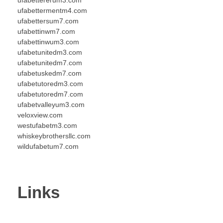
ufabettererum3.com
ufabettermentm4.com
ufabettersum7.com
ufabettinwm7.com
ufabettinwum3.com
ufabetunitedm3.com
ufabetunitedm7.com
ufabetuskedm7.com
ufabetutoredm3.com
ufabetutoredm7.com
ufabetvalleyum3.com
veloxview.com
westufabetm3.com
whiskeybrothersllc.com
wildufabetum7.com
Links