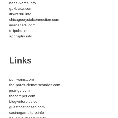
nabavkame.info
gakbiasa.com
iflowerhu.info
chicagocrystalconnection.com
imanabadii.com
trilipohu.info
appruptio.info
Links
punjwanis.com
the-parcs-clematiscondos.com
jusu-gb.com
thecarepet.com
blogwriterplus.com
guestpostingseo.com
casinogambitpro.info