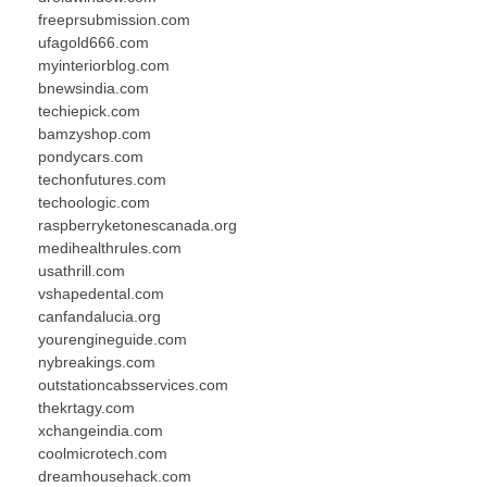
freeprsubmission.com
ufagold666.com
myinteriorblog.com
bnewsindia.com
techiepick.com
bamzyshop.com
pondycars.com
techonfutures.com
techoologic.com
raspberryketonescanada.org
medihealthrules.com
usathrill.com
vshapedental.com
canfandalucia.org
yourengineguide.com
nybreakings.com
outstationcabsservices.com
thekrtagy.com
xchangeindia.com
coolmicrotech.com
dreamhousehack.com