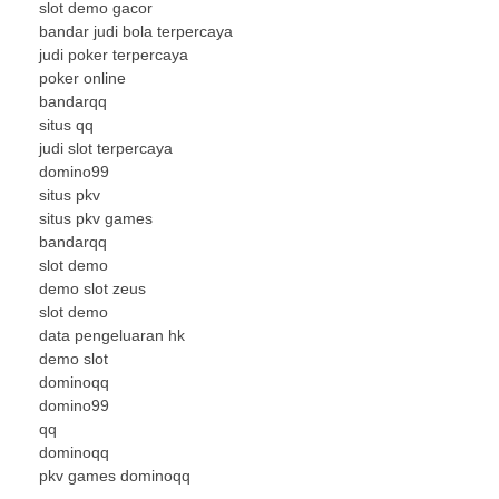
slot demo gacor
bandar judi bola terpercaya
judi poker terpercaya
poker online
bandarqq
situs qq
judi slot terpercaya
domino99
situs pkv
situs pkv games
bandarqq
slot demo
demo slot zeus
slot demo
data pengeluaran hk
demo slot
dominoqq
domino99
qq
dominoqq
pkv games dominoqq