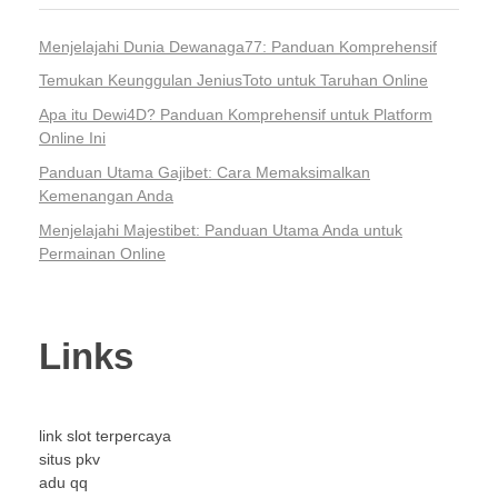
Menjelajahi Dunia Dewanaga77: Panduan Komprehensif
Temukan Keunggulan JeniusToto untuk Taruhan Online
Apa itu Dewi4D? Panduan Komprehensif untuk Platform
Online Ini
Panduan Utama Gajibet: Cara Memaksimalkan
Kemenangan Anda
Menjelajahi Majestibet: Panduan Utama Anda untuk
Permainan Online
Links
link slot terpercaya
situs pkv
adu qq