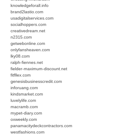
knowledgeforall.info
brand2lastio.com
usadigitalservices.com
socialhoppers.com
creativedream.net
n2315.com
getwebonline.com
onlyfansheaven.com
lky08.com
ralph-fiennes.net
fielder-maximum-discount.net
fitfllex.com
genesisbusinesscredit.com
inforuang.com
kindsmarket.com
luvelylife.com
macramb.com
mypet-diary.com
oxweekly.com
panamacitydeckcontractors.com
westfashions.com