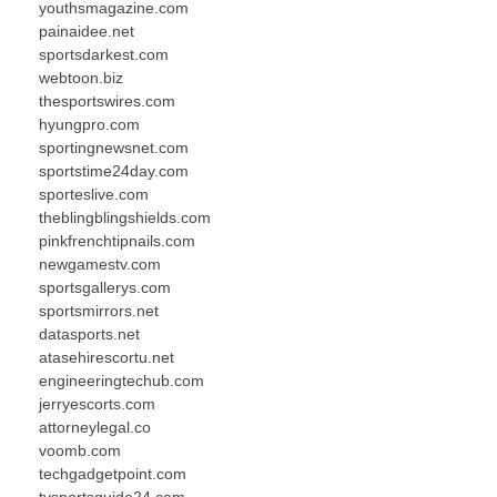
youthsmagazine.com
painaidee.net
sportsdarkest.com
webtoon.biz
thesportswires.com
hyungpro.com
sportingnewsnet.com
sportstime24day.com
sporteslive.com
theblingblingshields.com
pinkfrenchtipnails.com
newgamestv.com
sportsgallerys.com
sportsmirrors.net
datasports.net
atasehirescortu.net
engineeringtechub.com
jerryescorts.com
attorneylegal.co
voomb.com
techgadgetpoint.com