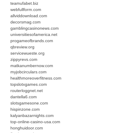
teamufabet.biz
webfullform.com
allviddownload.com
decorsmag.com
gamblingcasinonews.com
universitiesofamerica.net
progameofbrands.com
qbreview.org
servicewueste.org
zippyrevs.com
matkanumbernow.com
myjobcirculars.com
healthmoreoverfitness.com
topslotxgames.com
routerloggnet.net
dantella6.com
slotsgamesone.com
hispinzone.com
kalyanbazarnights.com
top-online-casino-usa.com
honghuidoor.com