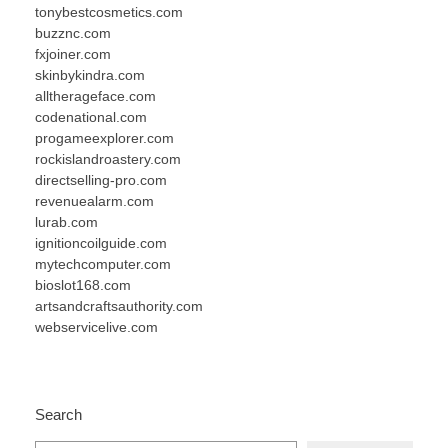
tonybestcosmetics.com
buzznc.com
fxjoiner.com
skinbykindra.com
alltherageface.com
codenational.com
progameexplorer.com
rockislandroastery.com
directselling-pro.com
revenuealarm.com
lurab.com
ignitioncoilguide.com
mytechcomputer.com
bioslot168.com
artsandcraftsauthority.com
webservicelive.com
Search