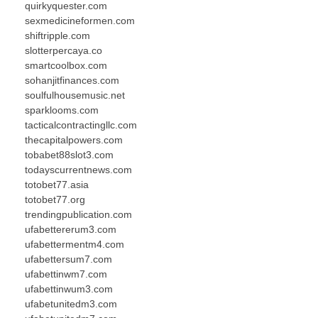
quirkyquester.com
sexmedicineformen.com
shiftripple.com
slotterpercaya.co
smartcoolbox.com
sohanjitfinances.com
soulfulhousemusic.net
sparklooms.com
tacticalcontractingllc.com
thecapitalpowers.com
tobabet88slot3.com
todayscurrentnews.com
totobet77.asia
totobet77.org
trendingpublication.com
ufabettererum3.com
ufabettermentm4.com
ufabettersum7.com
ufabettinwm7.com
ufabettinwum3.com
ufabetunitedm3.com