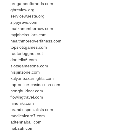
progameofbrands.com
qbreview.org
servicewueste.org
zippyrevs.com
matkanumbernow.com
myjobcirculars.com
healthmoreoverfitness.com
topslotxgames.com
routerloggnet.net
dantella6.com
slotsgamesone.com
hispinzone.com
kalyanbazarnights.com
top-online-casino-usa.com
honghuidoor.com
flowingtravel.com
nineniki.com
brandiospecialists.com
medicalcare7.com
adtennaball.com
nabzah.com