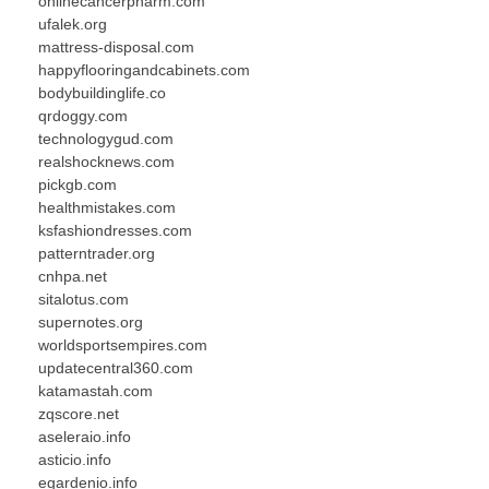
onlinecancerpharm.com
ufalek.org
mattress-disposal.com
happyflooringandcabinets.com
bodybuildinglife.co
qrdoggy.com
technologygud.com
realshocknews.com
pickgb.com
healthmistakes.com
ksfashiondresses.com
patterntrader.org
cnhpa.net
sitalotus.com
supernotes.org
worldsportsempires.com
updatecentral360.com
katamastah.com
zqscore.net
aseleraio.info
asticio.info
egardenio.info