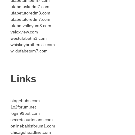
ufabetunitedm7.com
ufabetuskedm7.com
ufabetutoredm3.com
ufabetutoredm7.com
ufabetvalleyum3.com
veloxview.com
westufabetm3.com
whiskeybrothersllc.com
wildufabetum7.com
Links
stagehubs.com
1x2forum.net
login99bet.com
secretcourtesans.com
onlinebahisforum1.com
chicagoheadline.com