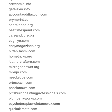
arxteamio.info
getalexio.info
accountaudittaxcon.com
prymprint.com
sportkeeda.org
besttimespend.com
careandcure.biz
cogniyo.com
easymagazines.org
hirfanjilasmi.com
hometricks.org
leathercraftpro.com
microgridpower.org
mixiqo.com
needglobe.com
ortocoach.com
passionawe.com
pittsburghpaintingprofessionals.com
plumberryworks.com
psychoterapiawioletanowak.com
quickultimate.com