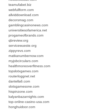
teamufabet.biz
webfullform.com
allviddownload.com
decorsmag.com
gamblingcasinonews.com
universitiesofamerica.net
progameofbrands.com
qbreview.org
servicewueste.org
zippyrevs.com
matkanumbernow.com
myjobcirculars.com
healthmoreoverfitness.com
topslotxgames.com
routerloggnet.net
dantella6.com
slotsgamesone.com
hispinzone.com
kalyanbazarnights.com
top-online-casino-usa.com
honghuidoor.com