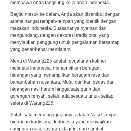
membawa Anda langsung ke jalanan Indonesia.
Begitu masuk ke dalam, Anda akan disambut dengan
aroma hangat rempah-rempah yang identik dengan
masakan Indonesia. Suasananya nyaman dan
mengundang, dengan dekorasi tradisional yang
menyiapkan panggung untuk pengalaman bersantap
yang benar-benar mendalam.
Menu di Warung225 adalah perjalanan kuliner
melintasi Indonesia, menampilkan beragam
hidangan yang menampilkan beragam rasa dan
bahan-bahan nusantara. Mulai dari kari pedas dan
hidangan nasi harum hingga sate gurih dan
gorengan renyah, selalu ada sesuatu untuk setiap
selera di Warung225.
Salah satu menu unggulannya adalah Nasi Campur,
hidangan tradisional Indonesia yang menyajikan
campuran nasi, sayuran, daging, dan sambal.