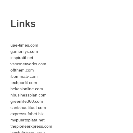
Links
uae-times.com
gamerifys.com
inspiratif.net
vsmsnetworks.com
offthem.com
ibommatv.com
techporfit.com
bekasionline.com
nbusinessplan.com
greenlife360.com
cantshoutitout.com
expressufabet.biz
mypuertoplata.net
thepioneerxpress.com
howtofixissue.com