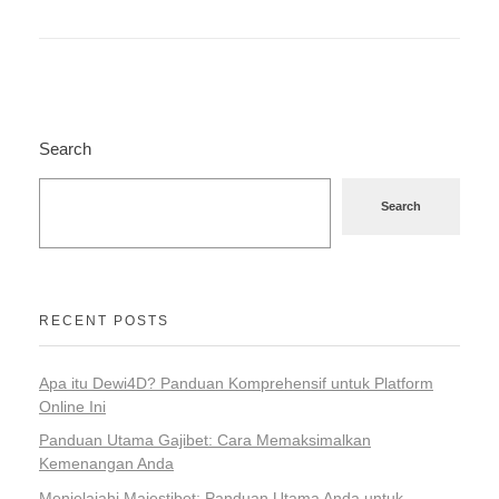
Search
Search
RECENT POSTS
Apa itu Dewi4D? Panduan Komprehensif untuk Platform
Online Ini
Panduan Utama Gajibet: Cara Memaksimalkan
Kemenangan Anda
Menjelajahi Majestibet: Panduan Utama Anda untuk