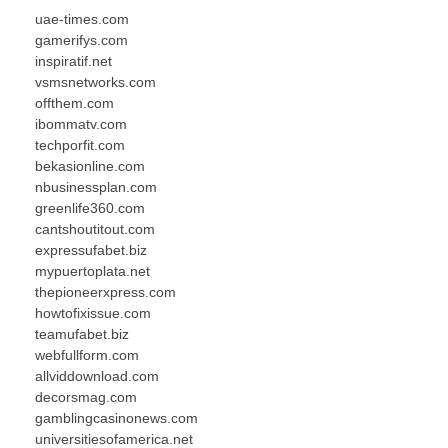
uae-times.com
gamerifys.com
inspiratif.net
vsmsnetworks.com
offthem.com
ibommatv.com
techporfit.com
bekasionline.com
nbusinessplan.com
greenlife360.com
cantshoutitout.com
expressufabet.biz
mypuertoplata.net
thepioneerxpress.com
howtofixissue.com
teamufabet.biz
webfullform.com
allviddownload.com
decorsmag.com
gamblingcasinonews.com
universitiesofamerica.net