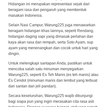
Hidangan ini merupakan representasi sejati dari
beragam rasa dan pengaruh yang membentuk
masakan Indonesia.
Selain Nasi Campur, Warung225 juga menawarkan
beragam hidangan khas lainnya, seperti Rendang,
hidangan daging sapi yang dimasak perlahan dan
kaya akan rasa dan rempah, serta Soto Ayam, sup
ayam yang menenangkan dan cocok untuk hari yang
dingin.
Untuk melengkapi santapan Anda, pastikan untuk
mencoba salah satu minuman menyegarkan
Warung225, seperti Es Teh Manis (es teh manis) atau
Es Cendol (minuman manis dan lembut yang terbuat
dari santan dan jeli pandan).
Secara keseluruhan, Warung225 wajib dikunjungi
bagi siapa pun yang ingin merasakan cita rasa asli