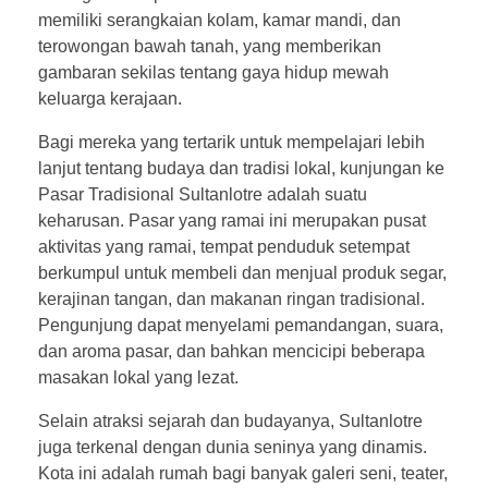
memiliki serangkaian kolam, kamar mandi, dan
terowongan bawah tanah, yang memberikan
gambaran sekilas tentang gaya hidup mewah
keluarga kerajaan.
Bagi mereka yang tertarik untuk mempelajari lebih
lanjut tentang budaya dan tradisi lokal, kunjungan ke
Pasar Tradisional Sultanlotre adalah suatu
keharusan. Pasar yang ramai ini merupakan pusat
aktivitas yang ramai, tempat penduduk setempat
berkumpul untuk membeli dan menjual produk segar,
kerajinan tangan, dan makanan ringan tradisional.
Pengunjung dapat menyelami pemandangan, suara,
dan aroma pasar, dan bahkan mencicipi beberapa
masakan lokal yang lezat.
Selain atraksi sejarah dan budayanya, Sultanlotre
juga terkenal dengan dunia seninya yang dinamis.
Kota ini adalah rumah bagi banyak galeri seni, teater,