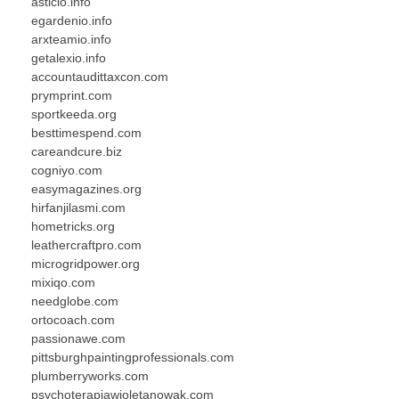
asticio.info
egardenio.info
arxteamio.info
getalexio.info
accountaudittaxcon.com
prymprint.com
sportkeeda.org
besttimespend.com
careandcure.biz
cogniyo.com
easymagazines.org
hirfanjilasmi.com
hometricks.org
leathercraftpro.com
microgridpower.org
mixiqo.com
needglobe.com
ortocoach.com
passionawe.com
pittsburghpaintingprofessionals.com
plumberryworks.com
psychoterapiawioletanowak.com