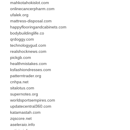
mahkotahokislot.com
onlinecancerpharm.com
ufalek.org
mattress-disposal.com
happyflooringandcabinets.com
bodybuildinglife.co
qrdoggy.com
technologygud.com
realshocknews.com
pickgb.com
healthmistakes.com
ksfashiondresses.com
patterntrader.org
cnhpa.net
sitalotus.com
supernotes.org
worldsportsempires.com
updatecentral360.com
katamastah.com
zqscore.net
aseleraio.info