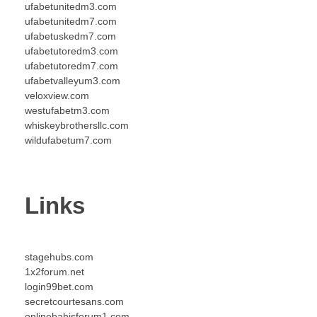
ufabetunitedm3.com
ufabetunitedm7.com
ufabetuskedm7.com
ufabetutoredm3.com
ufabetutoredm7.com
ufabetvalleyum3.com
veloxview.com
westufabetm3.com
whiskeybrothersllc.com
wildufabetum7.com
Links
stagehubs.com
1x2forum.net
login99bet.com
secretcourtesans.com
onlinebahisforum1.com