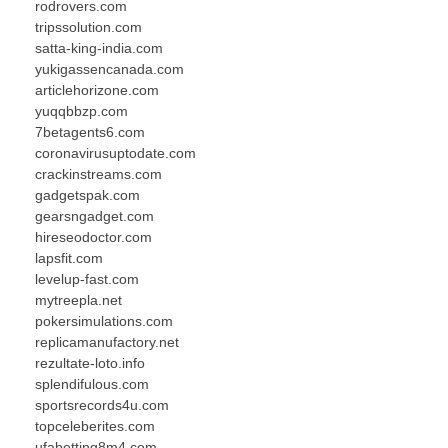
rodrovers.com
tripssolution.com
satta-king-india.com
yukigassencanada.com
articlehorizone.com
yuqqbbzp.com
7betagents6.com
coronavirusuptodate.com
crackinstreams.com
gadgetspak.com
gearsngadget.com
hireseodoctor.com
lapsfit.com
levelup-fast.com
mytreepla.net
pokersimulations.com
replicamanufactory.net
rezultate-loto.info
splendifulous.com
sportsrecords4u.com
topceleberites.com
ufabetting8m4.com