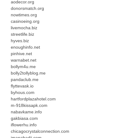
aodecor.org
donorsmatch.org
nowtimes.org
casinoeing.org
livemocha.biz
streetlife.biz
hyves.biz
enoughinfo.net
pinhive.net
warnabet.net
bollym4u.me
bolly2tollyblog.me
pandaclub.me
flyttevask.io
byhous.com
hartfordplazahotel.com
m-918kissapk.com
nabavkame.info
gakbiasa.com
iflowerhu.info
chicagocrystalconnection.com
imanabadii.com