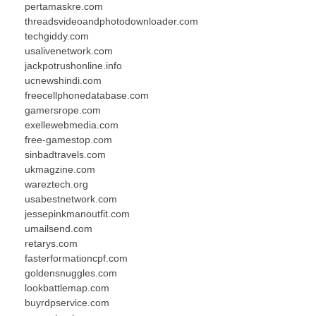
pertamaskre.com
threadsvideoandphotodownloader.com
techgiddy.com
usalivenetwork.com
jackpotrushonline.info
ucnewshindi.com
freecellphonedatabase.com
gamersrope.com
exellewebmedia.com
free-gamestop.com
sinbadtravels.com
ukmagzine.com
wareztech.org
usabestnetwork.com
jessepinkmanoutfit.com
umailsend.com
retarys.com
fasterformationcpf.com
goldensnuggles.com
lookbattlemap.com
buyrdpservice.com