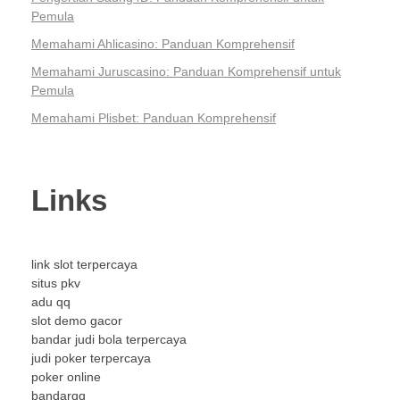
Pemula
Memahami Ahlicasino: Panduan Komprehensif
Memahami Juruscasino: Panduan Komprehensif untuk
Pemula
Memahami Plisbet: Panduan Komprehensif
Links
link slot terpercaya
situs pkv
adu qq
slot demo gacor
bandar judi bola terpercaya
judi poker terpercaya
poker online
bandarqq