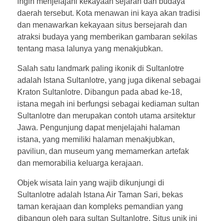
ingin menjelajahi kekayaan sejarah dan budaya
daerah tersebut. Kota menawan ini kaya akan tradisi
dan menawarkan kekayaan situs bersejarah dan
atraksi budaya yang memberikan gambaran sekilas
tentang masa lalunya yang menakjubkan.
Salah satu landmark paling ikonik di Sultanlotre
adalah Istana Sultanlotre, yang juga dikenal sebagai
Kraton Sultanlotre. Dibangun pada abad ke-18,
istana megah ini berfungsi sebagai kediaman sultan
Sultanlotre dan merupakan contoh utama arsitektur
Jawa. Pengunjung dapat menjelajahi halaman
istana, yang memiliki halaman menakjubkan,
paviliun, dan museum yang memamerkan artefak
dan memorabilia keluarga kerajaan.
Objek wisata lain yang wajib dikunjungi di
Sultanlotre adalah Istana Air Taman Sari, bekas
taman kerajaan dan kompleks pemandian yang
dibangun oleh para sultan Sultanlotre. Situs unik ini