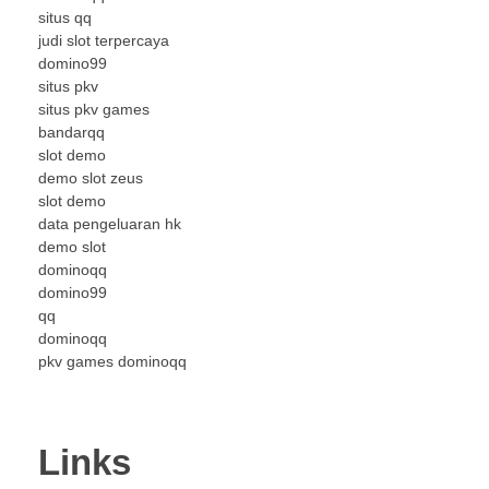
situs qq
judi slot terpercaya
domino99
situs pkv
situs pkv games
bandarqq
slot demo
demo slot zeus
slot demo
data pengeluaran hk
demo slot
dominoqq
domino99
qq
dominoqq
pkv games dominoqq
Links