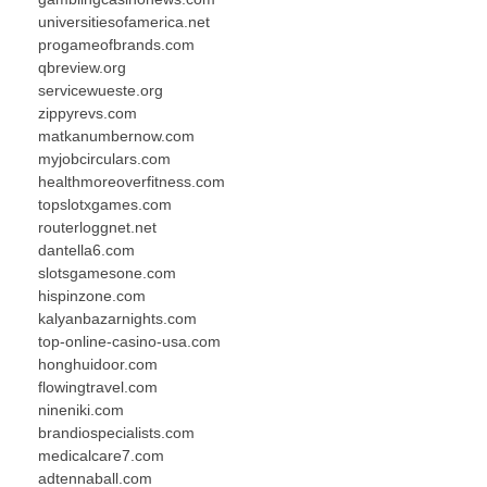
universitiesofamerica.net
progameofbrands.com
qbreview.org
servicewueste.org
zippyrevs.com
matkanumbernow.com
myjobcirculars.com
healthmoreoverfitness.com
topslotxgames.com
routerloggnet.net
dantella6.com
slotsgamesone.com
hispinzone.com
kalyanbazarnights.com
top-online-casino-usa.com
honghuidoor.com
flowingtravel.com
nineniki.com
brandiospecialists.com
medicalcare7.com
adtennaball.com