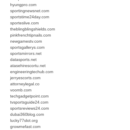
hyungpro.com
sportingnewsnet.com
sportstime24day.com
sporteslive.com
theblingblingshields.com
pinkfrenchtipnails.com
newgamestv.com
sportsgallerys.com
sportsmirrors.net
datasports.net
atasehirescortu.net
engineeringtechub.com
jerryescorts.com
attorneylegal.co
voomb.com
techgadgetpoint.com
tvsportsguide24.com
sportsreviews24.com
dubai360blog.com
lucky77slot.org
growmefast.com