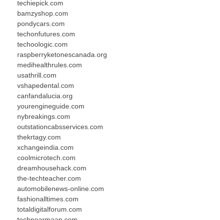
techiepick.com
bamzyshop.com
pondycars.com
techonfutures.com
techoologic.com
raspberryketonescanada.org
medihealthrules.com
usathrill.com
vshapedental.com
canfandalucia.org
yourengineguide.com
nybreakings.com
outstationcabsservices.com
thekrtagy.com
xchangeindia.com
coolmicrotech.com
dreamhousehack.com
the-techteacher.com
automobilenews-online.com
fashionalltimes.com
totaldigitalforum.com
technoarmaan.com