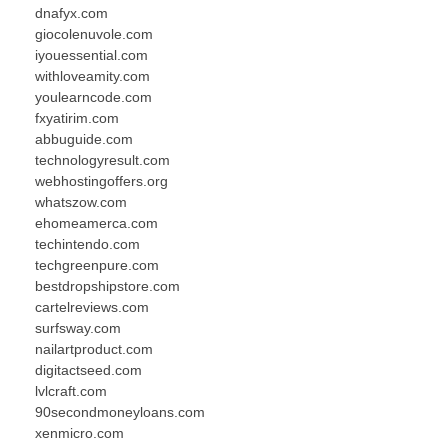
dnafyx.com
giocolenuvole.com
iyouessential.com
withloveamity.com
youlearncode.com
fxyatirim.com
abbuguide.com
technologyresult.com
webhostingoffers.org
whatszow.com
ehomeamerca.com
techintendo.com
techgreenpure.com
bestdropshipstore.com
cartelreviews.com
surfsway.com
nailartproduct.com
digitactseed.com
lvlcraft.com
90secondmoneyloans.com
xenmicro.com