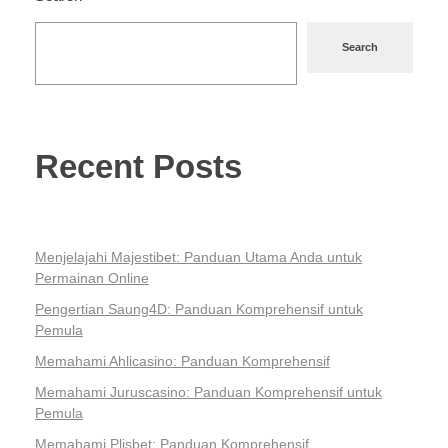
Search
Recent Posts
Menjelajahi Majestibet: Panduan Utama Anda untuk
Permainan Online
Pengertian Saung4D: Panduan Komprehensif untuk
Pemula
Memahami Ahlicasino: Panduan Komprehensif
Memahami Juruscasino: Panduan Komprehensif untuk
Pemula
Memahami Plisbet: Panduan Komprehensif