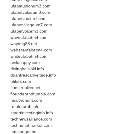
ufabetunionum3.com
ufabetvalueum3.com
ufabetvaultm7.com
ufabetvillageum7.com
ufabetvoicem3.com
waveufabetm4.com
wayang88.net
websiteufabetm4.com
whiteufabetm4.com
anikalappy.com
dininghelsinki.info
duanfrescariverside.info
etilerx.com
finestreplica.net
flounderandfumble.com
healthohunt.com
retefuturah.info
smartinvestinginfo.info
technewsalliance.com
technonetmarket.com
tedstanger.net