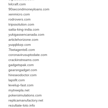
lvlcraft.com
90secondmoneyloans.com
xenmicro.com
rodrovers.com
tripssolution.com
satta-king-india.com
yukigassencanada.com
articlehorizone.com
yuqqbbzp.com
7betagents6.com
coronavirusuptodate.com
crackinstreams.com
gadgetspak.com
gearsngadget.com
hireseodoctor.com
lapsfit.com
levelup-fast.com
mytreepla.net
pokersimulations.com
replicamanufactory.net
rezultate-loto.info