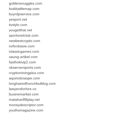
goldensnuggles.com
lookbattlemap.com
buyrdpservice.com
yesport.net
tostylo.com
yougetthat.net
sportsnetclub.com
newbestcrypto.com
oxfordsave.com
iclassicgames.com
saung-artikel.com
fasthokivip2.com
observersports.com
cryptominingplus.com
aquinoticiaspe.com
longhairedfrenchbulldog.com
lawyersforhire.co
businemarket.com
matahari88play.net
moneydescriptor.com
youthsmagazine.com