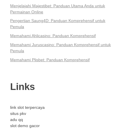
Menjelajahi Majestibet: Panduan Utama Anda untuk
Permainan Online
Pengertian Saung4D: Panduan Komprehensif untuk
Pemula
Memahami Ahlicasino: Panduan Komprehensif
Memahami Juruscasino: Panduan Komprehensif untuk
Pemula
Memahami Plisbet: Panduan Komprehensif
Links
link slot terpercaya
situs pkv
adu qq
slot demo gacor