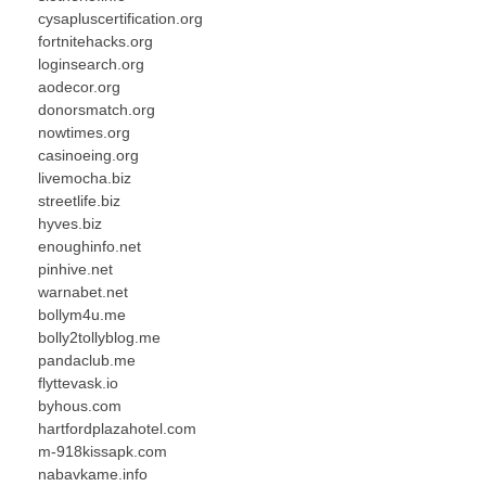
cysapluscertification.org
fortnitehacks.org
loginsearch.org
aodecor.org
donorsmatch.org
nowtimes.org
casinoeing.org
livemocha.biz
streetlife.biz
hyves.biz
enoughinfo.net
pinhive.net
warnabet.net
bollym4u.me
bolly2tollyblog.me
pandaclub.me
flyttevask.io
byhous.com
hartfordplazahotel.com
m-918kissapk.com
nabavkame.info