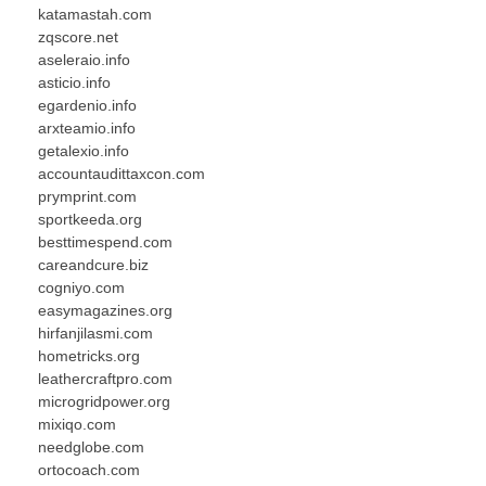
katamastah.com
zqscore.net
aseleraio.info
asticio.info
egardenio.info
arxteamio.info
getalexio.info
accountaudittaxcon.com
prymprint.com
sportkeeda.org
besttimespend.com
careandcure.biz
cogniyo.com
easymagazines.org
hirfanjilasmi.com
hometricks.org
leathercraftpro.com
microgridpower.org
mixiqo.com
needglobe.com
ortocoach.com