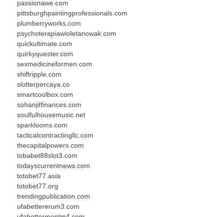
passionawe.com
pittsburghpaintingprofessionals.com
plumberryworks.com
psychoterapiawioletanowak.com
quickultimate.com
quirkyquester.com
sexmedicineformen.com
shiftripple.com
slotterpercaya.co
smartcoolbox.com
sohanjitfinances.com
soulfulhousemusic.net
sparklooms.com
tacticalcontractingllc.com
thecapitalpowers.com
tobabet88slot3.com
todayscurrentnews.com
totobet77.asia
totobet77.org
trendingpublication.com
ufabettererum3.com
ufabettermentm4.com