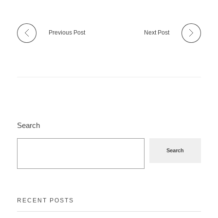
Previous Post
Next Post
Search
Search
RECENT POSTS