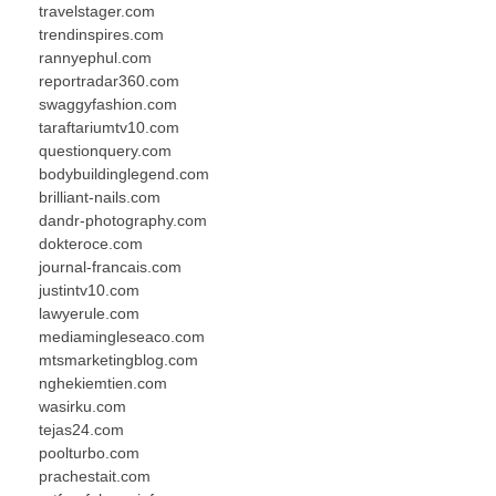
travelstager.com
trendinspires.com
rannyephul.com
reportradar360.com
swaggyfashion.com
taraftariumtv10.com
questionquery.com
bodybuildinglegend.com
brilliant-nails.com
dandr-photography.com
dokteroce.com
journal-francais.com
justintv10.com
lawyerule.com
mediamingleseaco.com
mtsmarketingblog.com
nghekiemtien.com
wasirku.com
tejas24.com
poolturbo.com
prachestait.com