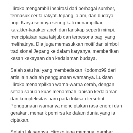
Hiroko mengambil inspirasi dari berbagai sumber,
termasuk cerita rakyat Jepang, alam, dan budaya
pop. Karya seninya sering kali menampilkan
karakter-karakter aneh dan lanskap seperti mimpi,
menciptakan rasa takjub dan terpesona bagi yang
melihatnya. Dia juga memasukkan motif dan simbol
tradisional Jepang ke dalam karyanya, memberikan
kesan kekayaan dan kedalaman budaya.
Salah satu hal yang membedakan Kodomo99 dari
artis lain adalah penggunaan warnanya. Lukisan
Hiroko menampilkan warna-warna cerah, dengan
setiap sapuan kuas menambah lapisan kedalaman
dan kompleksitas baru pada lukisan tersebut.
Penggunaan warnanya menciptakan rasa energi dan
gerakan, menarik pemirsa ke dalam dunia yang ia
ciptakan.
Selain lukisannya, Hiroko juga membuat gambar