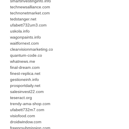
smartinvestinginfo.info
technewsalliance.com
technonetmarket.com
tedstanger.net
ufabett732um3.com
uskola.info
wagonpaints.info
waitfornext.com
clearvisionmarketing.co
quantum-code.co
whatnews.me
final-dream.com
finest-replica.net
gestioneinh.info
prosportdaily.net
salesinvest22.com
teseract.org
trendy-ama-shop.com
ufabett732m7.com
visiofood.com
droidwindow.com
freeprsubmission.com