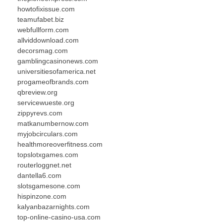
howtofixissue.com
teamufabet.biz
webfullform.com
allviddownload.com
decorsmag.com
gamblingcasinonews.com
universitiesofamerica.net
progameofbrands.com
qbreview.org
servicewueste.org
zippyrevs.com
matkanumbernow.com
myjobcirculars.com
healthmoreoverfitness.com
topslotxgames.com
routerloggnet.net
dantella6.com
slotsgamesone.com
hispinzone.com
kalyanbazarnights.com
top-online-casino-usa.com