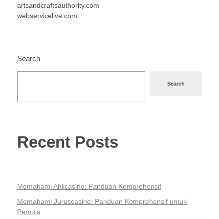
artsandcraftsauthority.com
webservicelive.com
Search
Search
Recent Posts
Memahami Ahlicasino: Panduan Komprehensif
Memahami Juruscasino: Panduan Komprehensif untuk
Pemula