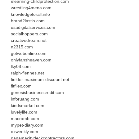
elearning-childprotection.com
wrestling4mena.com
knowledgeforall.info
brand2lastio.com
usadigitalservices.com
socialhoppers.com
creativedream.net
n2315.com
getwebonline.com
onlyfansheaven.com
lky08.com
ralph-fiennes.net
fielder-maximum-discount.net
fitfllex.com
genesisbusinesscredit.com
inforuang.com
kindsmarket.com
luvelylife.com
macramb.com
mypet-diary.com
oxweekly.com
panamacitydeckcontractors.com