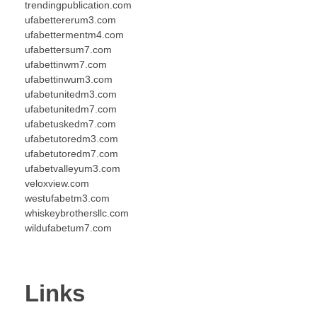
trendingpublication.com
ufabettererum3.com
ufabettermentm4.com
ufabettersum7.com
ufabettinwm7.com
ufabettinwum3.com
ufabetunitedm3.com
ufabetunitedm7.com
ufabetuskedm7.com
ufabetutoredm3.com
ufabetutoredm7.com
ufabetvalleyum3.com
veloxview.com
westufabetm3.com
whiskeybrothersllc.com
wildufabetum7.com
Links