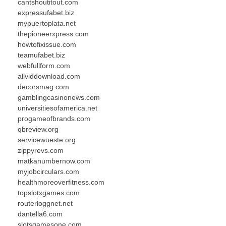
cantshoutitout.com
expressufabet.biz
mypuertoplata.net
thepioneerxpress.com
howtofixissue.com
teamufabet.biz
webfullform.com
allviddownload.com
decorsmag.com
gamblingcasinonews.com
universitiesofamerica.net
progameofbrands.com
qbreview.org
servicewueste.org
zippyrevs.com
matkanumbernow.com
myjobcirculars.com
healthmoreoverfitness.com
topslotxgames.com
routerloggnet.net
dantella6.com
slotsgamesone.com