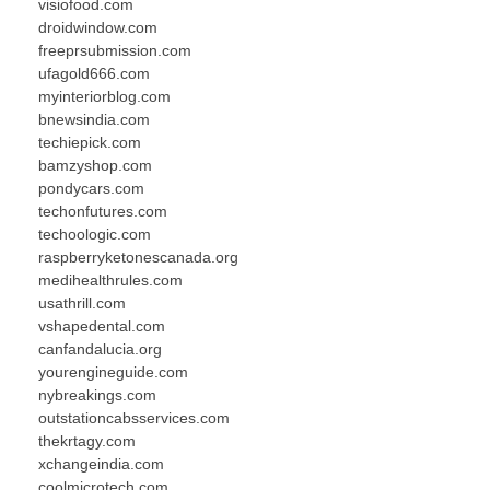
visiofood.com
droidwindow.com
freeprsubmission.com
ufagold666.com
myinteriorblog.com
bnewsindia.com
techiepick.com
bamzyshop.com
pondycars.com
techonfutures.com
techoologic.com
raspberryketonescanada.org
medihealthrules.com
usathrill.com
vshapedental.com
canfandalucia.org
yourengineguide.com
nybreakings.com
outstationcabsservices.com
thekrtagy.com
xchangeindia.com
coolmicrotech.com