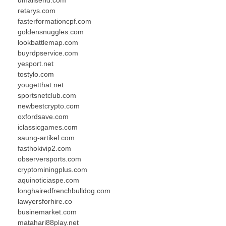
umailsend.com
retarys.com
fasterformationcpf.com
goldensnuggles.com
lookbattlemap.com
buyrdpservice.com
yesport.net
tostylo.com
yougetthat.net
sportsnetclub.com
newbestcrypto.com
oxfordsave.com
iclassicgames.com
saung-artikel.com
fasthokivip2.com
observersports.com
cryptominingplus.com
aquinoticiaspe.com
longhairedfrenchbulldog.com
lawyersforhire.co
businemarket.com
matahari88play.net