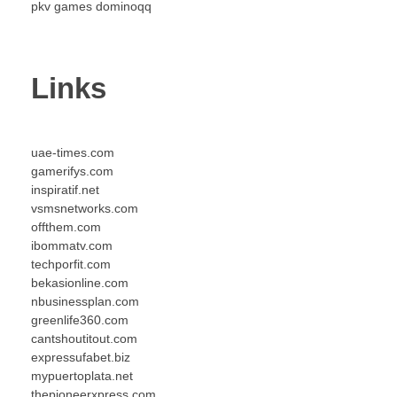
pkv games dominoqq
Links
uae-times.com
gamerifys.com
inspiratif.net
vsmsnetworks.com
offthem.com
ibommatv.com
techporfit.com
bekasionline.com
nbusinessplan.com
greenlife360.com
cantshoutitout.com
expressufabet.biz
mypuertoplata.net
thepioneerxpress.com