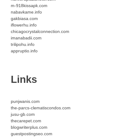
m-918kissapk.com
nabavkame.info
gakbiasa.com
iflowerhu.info
chicagocrystalconnection.com
imanabadii.com
trilipohu.info
appruptio.info
Links
punjwanis.com
the-parcs-clematiscondos.com
jusu-gb.com
thecarepet.com
blogwriterplus.com
guestpostingseo.com