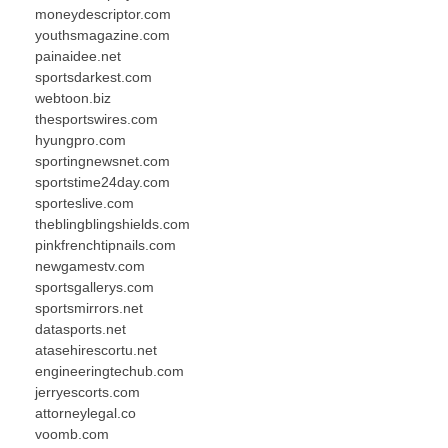
moneydescriptor.com
youthsmagazine.com
painaidee.net
sportsdarkest.com
webtoon.biz
thesportswires.com
hyungpro.com
sportingnewsnet.com
sportstime24day.com
sporteslive.com
theblingblingshields.com
pinkfrenchtipnails.com
newgamestv.com
sportsgallerys.com
sportsmirrors.net
datasports.net
atasehirescortu.net
engineeringtechub.com
jerryescorts.com
attorneylegal.co
voomb.com