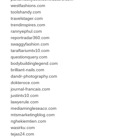
westfashions.com
toolshandy.com
travelstager.com
trendinspires.com
rannyephul.com
reportradar360.com
swaggyfashion.com
taraftariumtv10.com
questionquery.com
bodybuildinglegend.com
brilliant-nails.com
dandr-photography.com
dokteroce.com
journal-francais.com
justintv10.com
lawyerule.com
mediamingleseaco.com
mtsmarketingblog.com
nghekiemtien.com
wasirku.com
tejas24.com