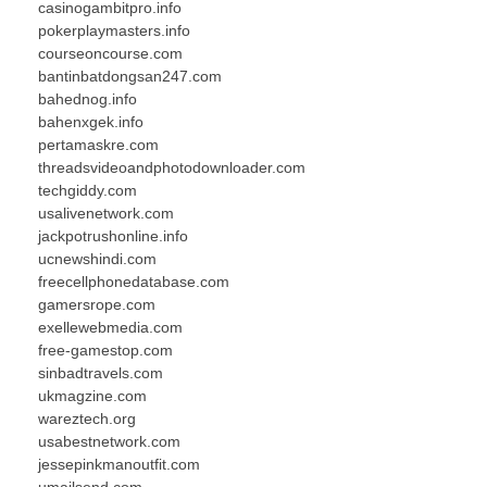
casinogambitpro.info
pokerplaymasters.info
courseoncourse.com
bantinbatdongsan247.com
bahednog.info
bahenxgek.info
pertamaskre.com
threadsvideoandphotodownloader.com
techgiddy.com
usalivenetwork.com
jackpotrushonline.info
ucnewshindi.com
freecellphonedatabase.com
gamersrope.com
exellewebmedia.com
free-gamestop.com
sinbadtravels.com
ukmagzine.com
wareztech.org
usabestnetwork.com
jessepinkmanoutfit.com