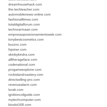
dreamhousehack.com
the-techteacher.com
automobilenews-online.com
fashionalltimes.com
totaldigitalforum.com
technoarmaan.com
empresasposicionamientoweb.com
tonybestcosmetics.com
buzznc.com
fxjoiner.com
skinbykindra.com
alltherageface.com
codenational.com
progameexplorer.com
rockislandroastery.com
directselling-pro.com
revenuealarm.com
lurab.com
ignitioncoilguide.com
mytechcomputer.com
bioslot168.com