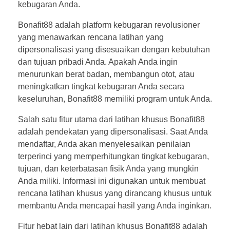
kebugaran Anda.
Bonafit88 adalah platform kebugaran revolusioner
yang menawarkan rencana latihan yang
dipersonalisasi yang disesuaikan dengan kebutuhan
dan tujuan pribadi Anda. Apakah Anda ingin
menurunkan berat badan, membangun otot, atau
meningkatkan tingkat kebugaran Anda secara
keseluruhan, Bonafit88 memiliki program untuk Anda.
Salah satu fitur utama dari latihan khusus Bonafit88
adalah pendekatan yang dipersonalisasi. Saat Anda
mendaftar, Anda akan menyelesaikan penilaian
terperinci yang memperhitungkan tingkat kebugaran,
tujuan, dan keterbatasan fisik Anda yang mungkin
Anda miliki. Informasi ini digunakan untuk membuat
rencana latihan khusus yang dirancang khusus untuk
membantu Anda mencapai hasil yang Anda inginkan.
Fitur hebat lain dari latihan khusus Bonafit88 adalah