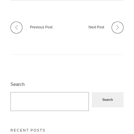
Previous Post
Next Post
Search
Search
RECENT POSTS