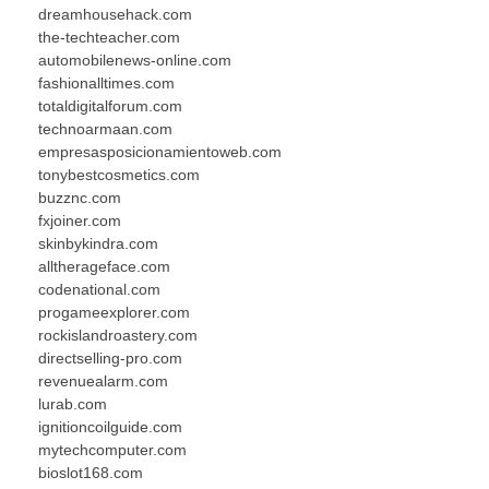
dreamhousehack.com
the-techteacher.com
automobilenews-online.com
fashionalltimes.com
totaldigitalforum.com
technoarmaan.com
empresasposicionamientoweb.com
tonybestcosmetics.com
buzznc.com
fxjoiner.com
skinbykindra.com
alltherageface.com
codenational.com
progameexplorer.com
rockislandroastery.com
directselling-pro.com
revenuealarm.com
lurab.com
ignitioncoilguide.com
mytechcomputer.com
bioslot168.com