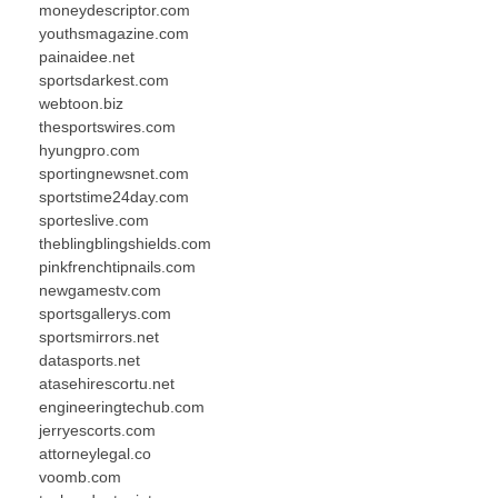
moneydescriptor.com
youthsmagazine.com
painaidee.net
sportsdarkest.com
webtoon.biz
thesportswires.com
hyungpro.com
sportingnewsnet.com
sportstime24day.com
sporteslive.com
theblingblingshields.com
pinkfrenchtipnails.com
newgamestv.com
sportsgallerys.com
sportsmirrors.net
datasports.net
atasehirescortu.net
engineeringtechub.com
jerryescorts.com
attorneylegal.co
voomb.com