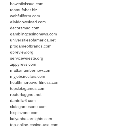
howtofixissue.com
teamufabet.biz
webfullform.com
allviddownload.com
decorsmag.com
gamblingcasinonews.com
universitiesofamerica.net
progameofbrands.com
qbreview.org
servicewueste.org
zippyrevs.com
matkanumbernow.com
myjobcirculars.com
healthmoreoverfitness.com
topslotxgames.com
routerloggnet.net
dantella6.com
slotsgamesone.com
hispinzone.com
kalyanbazarnights.com
top-online-casino-usa.com