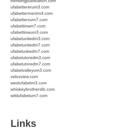
trendingpublication.com
ufabettererum3.com
ufabettermentm4.com
ufabettersum7.com
ufabettinwm7.com
ufabettinwum3.com
ufabetunitedm3.com
ufabetunitedm7.com
ufabetuskedm7.com
ufabetutoredm3.com
ufabetutoredm7.com
ufabetvalleyum3.com
veloxview.com
westufabetm3.com
whiskeybrothersllc.com
wildufabetum7.com
Links