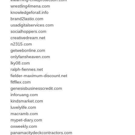
wrestling4mena.com
knowledgeforall.info
brand2lastio.com
usadigitalservices.com
socialhoppers.com
creativedream.net
n2315.com
getwebonline.com
onlyfansheaven.com
lky08.com
ralph-fiennes.net
fielder-maximum-discount.net
fitfllex.com
genesisbusinesscredit.com
inforuang.com
kindsmarket.com
luvelylife.com
macramb.com
mypet-diary.com
oxweekly.com
panamacitydeckcontractors.com