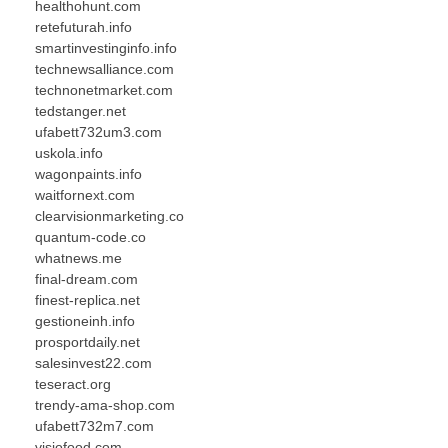
healthohunt.com
retefuturah.info
smartinvestinginfo.info
technewsalliance.com
technonetmarket.com
tedstanger.net
ufabett732um3.com
uskola.info
wagonpaints.info
waitfornext.com
clearvisionmarketing.co
quantum-code.co
whatnews.me
final-dream.com
finest-replica.net
gestioneinh.info
prosportdaily.net
salesinvest22.com
teseract.org
trendy-ama-shop.com
ufabett732m7.com
visiofood.com