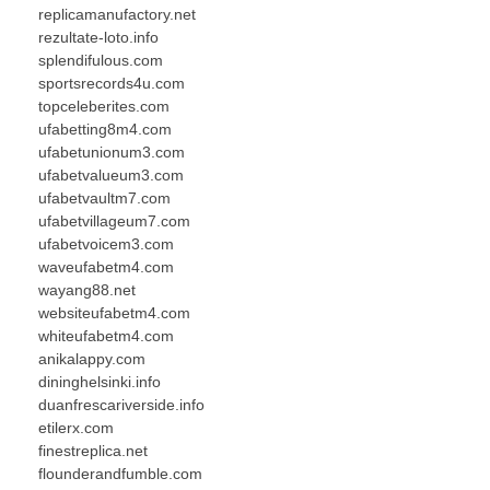
replicamanufactory.net
rezultate-loto.info
splendifulous.com
sportsrecords4u.com
topceleberites.com
ufabetting8m4.com
ufabetunionum3.com
ufabetvalueum3.com
ufabetvaultm7.com
ufabetvillageum7.com
ufabetvoicem3.com
waveufabetm4.com
wayang88.net
websiteufabetm4.com
whiteufabetm4.com
anikalappy.com
dininghelsinki.info
duanfrescariverside.info
etilerx.com
finestreplica.net
flounderandfumble.com