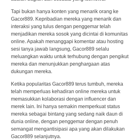
Tapi bukan hanya konten yang menarik orang ke
Gacor889. Kepribadian mereka yang menarik dan
interaksi yang tulus dengan penggemar telah
menjadikan mereka sosok yang dicintai di komunitas
online. Apakah menanggapi komentar atau hosting
sesi tanya jawab langsung, Gacor889 selalu
meluangkan waktu untuk terhubung dengan pengikut
mereka dan menunjukkan penghargaan atas
dukungan mereka.
Ketika popularitas Gacor889 terus tumbuh, mereka
telah memperluas kehadiran online mereka untuk
memasukkan kolaborasi dengan influencer dan
merek lain. Ini hanya semakin memperkuat status
mereka sebagai bintang yang sedang naik daun di
dunia online, dengan penggemar dengan penuh
semangat mengantisipasi apa yang akan dilakukan
Gacor889 selanjutnya.