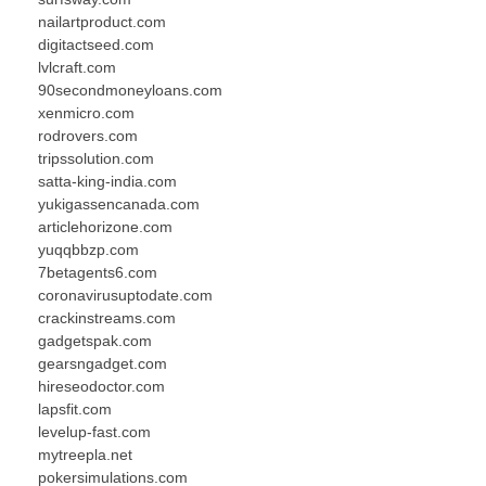
nailartproduct.com
digitactseed.com
lvlcraft.com
90secondmoneyloans.com
xenmicro.com
rodrovers.com
tripssolution.com
satta-king-india.com
yukigassencanada.com
articlehorizone.com
yuqqbbzp.com
7betagents6.com
coronavirusuptodate.com
crackinstreams.com
gadgetspak.com
gearsngadget.com
hireseodoctor.com
lapsfit.com
levelup-fast.com
mytreepla.net
pokersimulations.com