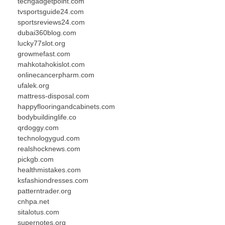
techgadgetpoint.com
tvsportsguide24.com
sportsreviews24.com
dubai360blog.com
lucky77slot.org
growmefast.com
mahkotahokislot.com
onlinecancerpharm.com
ufalek.org
mattress-disposal.com
happyflooringandcabinets.com
bodybuildinglife.co
qrdoggy.com
technologygud.com
realshocknews.com
pickgb.com
healthmistakes.com
ksfashiondresses.com
patterntrader.org
cnhpa.net
sitalotus.com
supernotes.org