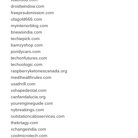
droidwindow.com
freeprsubmission.com
ufagold666.com
myinteriorblog.com
bnewsindia.com
techiepick.com
bamzyshop.com
pondycars.com
techonfutures.com
techoologic.com
raspberryketonescanada.org
medihealthrules.com
usathrill.com
vshapedental.com
canfandalucia.org
yourengineguide.com
nybreakings.com
outstationcabsservices.com
thekrtagy.com
xchangeindia.com
coolmicrotech.com