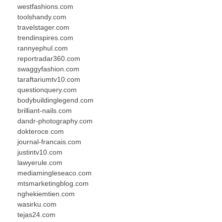
westfashions.com
toolshandy.com
travelstager.com
trendinspires.com
rannyephul.com
reportradar360.com
swaggyfashion.com
taraftariumtv10.com
questionquery.com
bodybuildinglegend.com
brilliant-nails.com
dandr-photography.com
dokteroce.com
journal-francais.com
justintv10.com
lawyerule.com
mediamingleseaco.com
mtsmarketingblog.com
nghekiemtien.com
wasirku.com
tejas24.com