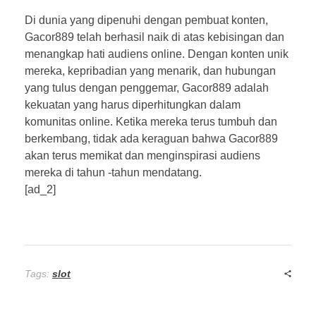
Di dunia yang dipenuhi dengan pembuat konten,
Gacor889 telah berhasil naik di atas kebisingan dan
menangkap hati audiens online. Dengan konten unik
mereka, kepribadian yang menarik, dan hubungan
yang tulus dengan penggemar, Gacor889 adalah
kekuatan yang harus diperhitungkan dalam
komunitas online. Ketika mereka terus tumbuh dan
berkembang, tidak ada keraguan bahwa Gacor889
akan terus memikat dan menginspirasi audiens
mereka di tahun -tahun mendatang.
[ad_2]
Tags:
slot