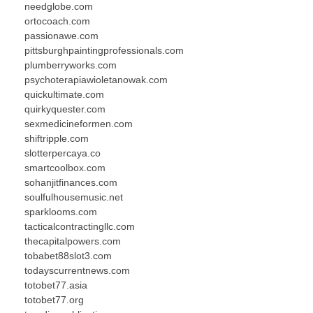
needglobe.com
ortocoach.com
passionawe.com
pittsburghpaintingprofessionals.com
plumberryworks.com
psychoterapiawioletanowak.com
quickultimate.com
quirkyquester.com
sexmedicineformen.com
shiftripple.com
slotterpercaya.co
smartcoolbox.com
sohanjitfinances.com
soulfulhousemusic.net
sparklooms.com
tacticalcontractingllc.com
thecapitalpowers.com
tobabet88slot3.com
todayscurrentnews.com
totobet77.asia
totobet77.org