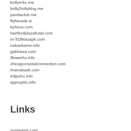
bollym4u.me
bolly2tollyblog.me
pandaclub.me
flyttevask.io
byhous.com
hartfordplazahotel.com
m-918kissapk.com
nabavkame.info
gakbiasa.com
iflowerhu.info
chicagocrystalconnection.com
imanabadii.com
trilipohu.info
appruptio.info
Links
punjwanis.com