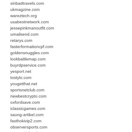
sinbadtravels.com
ukmagzine.com
wareztech.org
usabestnetwork.com
jessepinkmanoutfit.com
umailsend.com
retarys.com
fasterformationcpf.com
goldensnuggles.com
lookbattlemap.com
buyrdpservice.com
yesport.net
tostylo.com
yougetthat.net
sportsnetclub.com
newbestcrypto.com
oxfordsave.com
iclassicgames.com
saung-artikel.com
fasthokivip2.com
observersports.com