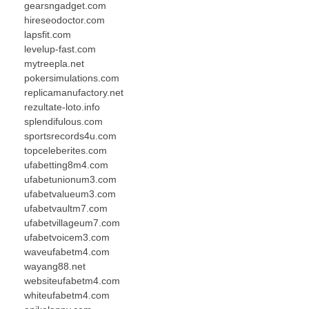
gearsngadget.com
hireseodoctor.com
lapsfit.com
levelup-fast.com
mytreepla.net
pokersimulations.com
replicamanufactory.net
rezultate-loto.info
splendifulous.com
sportsrecords4u.com
topceleberites.com
ufabetting8m4.com
ufabetunionum3.com
ufabetvalueum3.com
ufabetvaultm7.com
ufabetvillageum7.com
ufabetvoicem3.com
waveufabetm4.com
wayang88.net
websiteufabetm4.com
whiteufabetm4.com