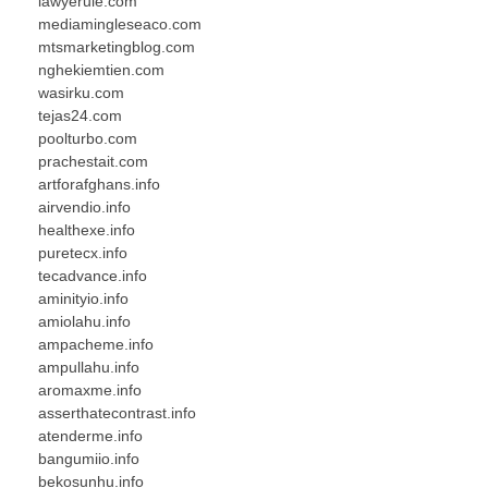
lawyerule.com
mediamingleseaco.com
mtsmarketingblog.com
nghekiemtien.com
wasirku.com
tejas24.com
poolturbo.com
prachestait.com
artforafghans.info
airvendio.info
healthexe.info
puretecx.info
tecadvance.info
aminityio.info
amiolahu.info
ampacheme.info
ampullahu.info
aromaxme.info
asserthatecontrast.info
atenderme.info
bangumiio.info
bekosunhu.info