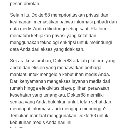
pesan obrolan.
Selain itu, Dokter88 memprioritaskan privasi dan
keamanan, memastikan bahwa informasi pribadi dan
data medis Anda dilindungi setiap saat. Platform
mematuhi kebijakan privasi yang ketat dan
menggunakan teknologi enkripsi untuk melindungi
data Anda dari akses yang tidak sah.
Secara keseluruhan, Dokter88 adalah platform yang
andal dan efisien yang menawarkan berbagai
manfaat untuk mengelola kebutuhan medis Anda.
Dari kenyamanan mengakses layanan medis dari
rumah hingga efektivitas biaya pilihan perawatan
kesehatan yang terjangkau, Dokter88 memiliki
semua yang Anda butuhkan untuk tetap sehat dan
mendapat informasi. Jadi mengapa menunggu?
Temukan manfaat menggunakan Dokter88 untuk
kebutuhan medis Anda hari ini.