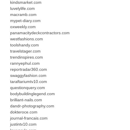
kindsmarket.com
luvelylife.com
macramb.com
mypet-diary.com
oxweekly.com
panamacitydeckcontractors.com
westfashions.com
toolshandy.com
travelstager.com
trendinspires.com
rannyephul.com
reportradar360.com
swaggyfashion.com
taraftariumtv10.com
questionquery.com
bodybuildinglegend.com
brilliant-nails.com
dandr-photography.com
dokteroce.com
journal-francais.com
justintv10.com