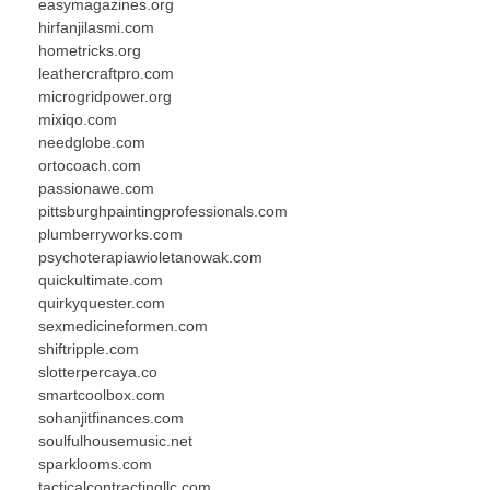
easymagazines.org
hirfanjilasmi.com
hometricks.org
leathercraftpro.com
microgridpower.org
mixiqo.com
needglobe.com
ortocoach.com
passionawe.com
pittsburghpaintingprofessionals.com
plumberryworks.com
psychoterapiawioletanowak.com
quickultimate.com
quirkyquester.com
sexmedicineformen.com
shiftripple.com
slotterpercaya.co
smartcoolbox.com
sohanjitfinances.com
soulfulhousemusic.net
sparklooms.com
tacticalcontractingllc.com