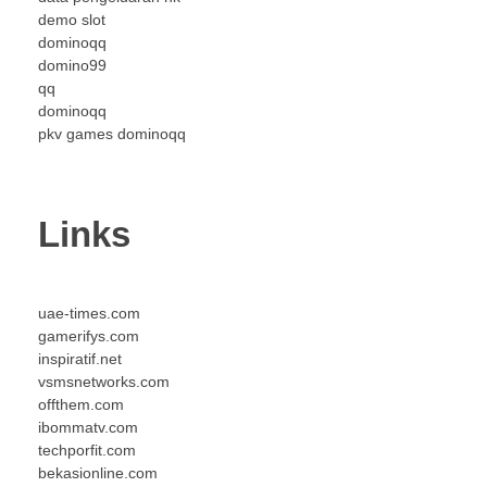
demo slot
dominoqq
domino99
qq
dominoqq
pkv games dominoqq
Links
uae-times.com
gamerifys.com
inspiratif.net
vsmsnetworks.com
offthem.com
ibommatv.com
techporfit.com
bekasionline.com