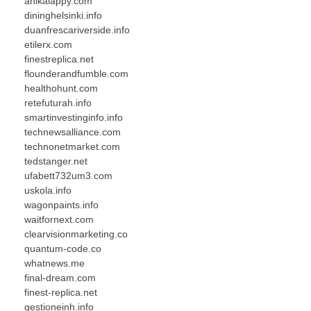
anikalappy.com
dininghelsinki.info
duanfrescariverside.info
etilerx.com
finestreplica.net
flounderandfumble.com
healthohunt.com
retefuturah.info
smartinvestinginfo.info
technewsalliance.com
technonetmarket.com
tedstanger.net
ufabett732um3.com
uskola.info
wagonpaints.info
waitfornext.com
clearvisionmarketing.co
quantum-code.co
whatnews.me
final-dream.com
finest-replica.net
gestioneinh.info