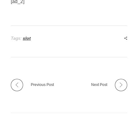
[ad_2]
Tags:
slot
Previous Post
Next Post