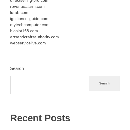
directselling-pro.com
revenuealarm.com
lurab.com
ignitioncoilguide.com
mytechcomputer.com
bioslot168.com
artsandcraftsauthority.com
webservicelive.com
Search
Search
Recent Posts