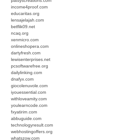
patsyscreations.com
income4proof.com
educaritas.org
lensajelajah.com
betflik09.net
ncaq.org
xenmicro.com
onlineshopera.com
dartyfresh.com
lewisenterprises.net
pcsoftwarefree.org
dailylinking.com
dnafyx.com
giocolenuvole.com
iyouessential.com
withloveamity.com
youlearncode.com
fxyatirim.com
abbuguide.com
technologyresult.com
webhostingoffers.org
whatszow.com