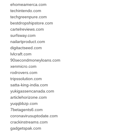
ehomeamerca.com
techintendo.com
techgreenpure.com
bestdropshipstore.com
cartelreviews.com
surfsway.com
nailartproduct.com
digitactseed.com
lvlcraft.com
90secondmoneyloans.com
xenmicro.com
rodrovers.com
tripssolution.com
satta-king-india.com
yukigassencanada.com
articlehorizone.com
yuqqbbzp.com
7betagents6.com
coronavirusuptodate.com
crackinstreams.com
gadgetspak.com