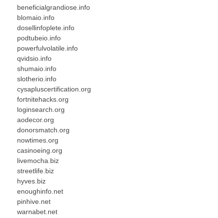
beneficialgrandiose.info
blomaio.info
dosellinfoplete.info
podtubeio.info
powerfulvolatile.info
qvidsio.info
shumaio.info
slotherio.info
cysapluscertification.org
fortnitehacks.org
loginsearch.org
aodecor.org
donorsmatch.org
nowtimes.org
casinoeing.org
livemocha.biz
streetlife.biz
hyves.biz
enoughinfo.net
pinhive.net
warnabet.net