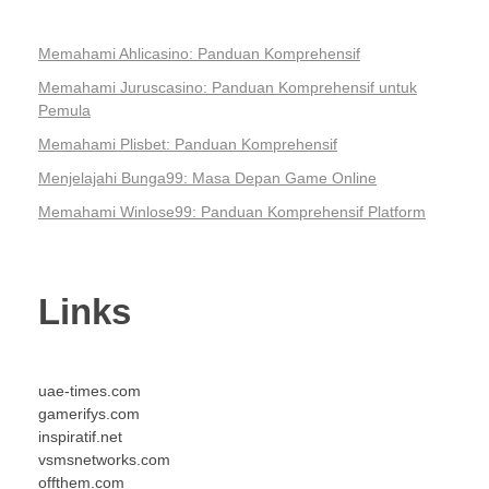
Memahami Ahlicasino: Panduan Komprehensif
Memahami Juruscasino: Panduan Komprehensif untuk
Pemula
Memahami Plisbet: Panduan Komprehensif
Menjelajahi Bunga99: Masa Depan Game Online
Memahami Winlose99: Panduan Komprehensif Platform
Links
uae-times.com
gamerifys.com
inspiratif.net
vsmsnetworks.com
offthem.com