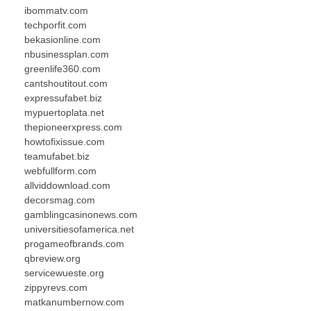
ibommatv.com
techporfit.com
bekasionline.com
nbusinessplan.com
greenlife360.com
cantshoutitout.com
expressufabet.biz
mypuertoplata.net
thepioneerxpress.com
howtofixissue.com
teamufabet.biz
webfullform.com
allviddownload.com
decorsmag.com
gamblingcasinonews.com
universitiesofamerica.net
progameofbrands.com
qbreview.org
servicewueste.org
zippyrevs.com
matkanumbernow.com