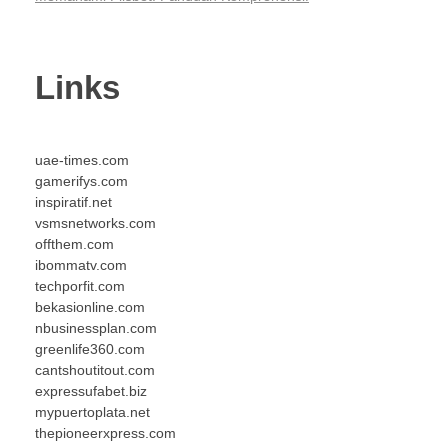
Links
uae-times.com
gamerifys.com
inspiratif.net
vsmsnetworks.com
offthem.com
ibommatv.com
techporfit.com
bekasionline.com
nbusinessplan.com
greenlife360.com
cantshoutitout.com
expressufabet.biz
mypuertoplata.net
thepioneerxpress.com