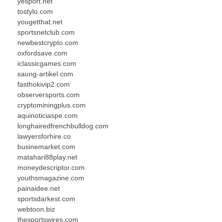
yesport.net
tostylo.com
yougetthat.net
sportsnetclub.com
newbestcrypto.com
oxfordsave.com
iclassicgames.com
saung-artikel.com
fasthokivip2.com
observersports.com
cryptominingplus.com
aquinoticiaspe.com
longhairedfrenchbulldog.com
lawyersforhire.co
businemarket.com
matahari88play.net
moneydescriptor.com
youthsmagazine.com
painaidee.net
sportsdarkest.com
webtoon.biz
thesportswires.com