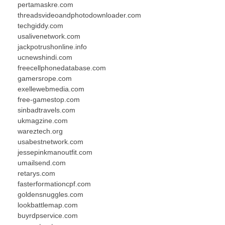
pertamaskre.com
threadsvideoandphotodownloader.com
techgiddy.com
usalivenetwork.com
jackpotrushonline.info
ucnewshindi.com
freecellphonedatabase.com
gamersrope.com
exellewebmedia.com
free-gamestop.com
sinbadtravels.com
ukmagzine.com
wareztech.org
usabestnetwork.com
jessepinkmanoutfit.com
umailsend.com
retarys.com
fasterformationcpf.com
goldensnuggles.com
lookbattlemap.com
buyrdpservice.com