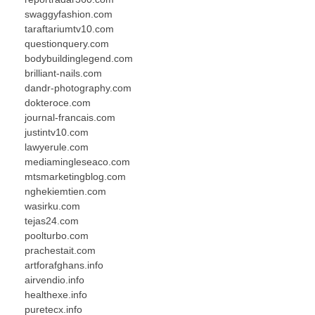
swaggyfashion.com
taraftariumtv10.com
questionquery.com
bodybuildinglegend.com
brilliant-nails.com
dandr-photography.com
dokteroce.com
journal-francais.com
justintv10.com
lawyerule.com
mediamingleseaco.com
mtsmarketingblog.com
nghekiemtien.com
wasirku.com
tejas24.com
poolturbo.com
prachestait.com
artforafghans.info
airvendio.info
healthexe.info
puretecx.info