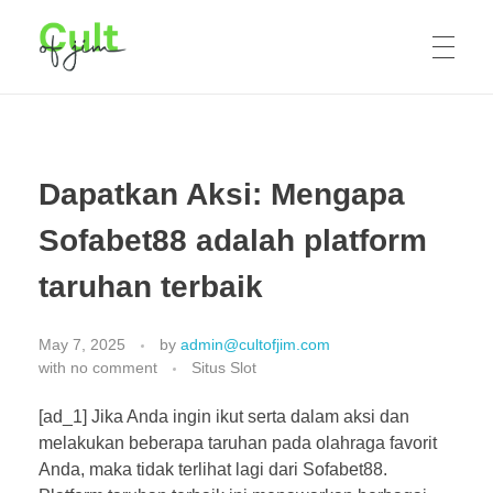
Mainkan slot gacor dari Pragmatic Play malam ini dengan deposit dana. Kesempatan maxwin besar ada di tangan Anda untuk hasil maksimal.
HOME
Dapatkan Aksi: Mengapa
SITUS SLOT
Sofabet88 adalah platform
taruhan terbaik
SLOT DEMO
May 7, 2025
by
admin@cultofjim.com
with
no comment
Situs Slot
SLOT ANTI RUNGKAD
[ad_1] Jika Anda ingin ikut serta dalam aksi dan
melakukan beberapa taruhan pada olahraga favorit
Anda, maka tidak terlihat lagi dari Sofabet88.