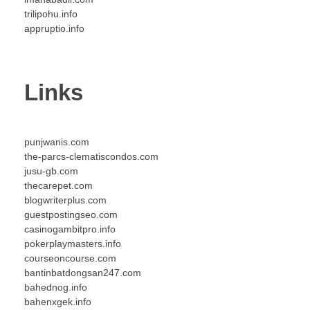
trilipohu.info
appruptio.info
Links
punjwanis.com
the-parcs-clematiscondos.com
jusu-gb.com
thecarepet.com
blogwriterplus.com
guestpostingseo.com
casinogambitpro.info
pokerplaymasters.info
courseoncourse.com
bantinbatdongsan247.com
bahednog.info
bahenxgek.info