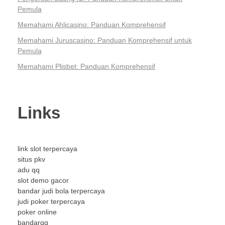
Pemula
Memahami Ahlicasino: Panduan Komprehensif
Memahami Juruscasino: Panduan Komprehensif untuk
Pemula
Memahami Plisbet: Panduan Komprehensif
Links
link slot terpercaya
situs pkv
adu qq
slot demo gacor
bandar judi bola terpercaya
judi poker terpercaya
poker online
bandarqq