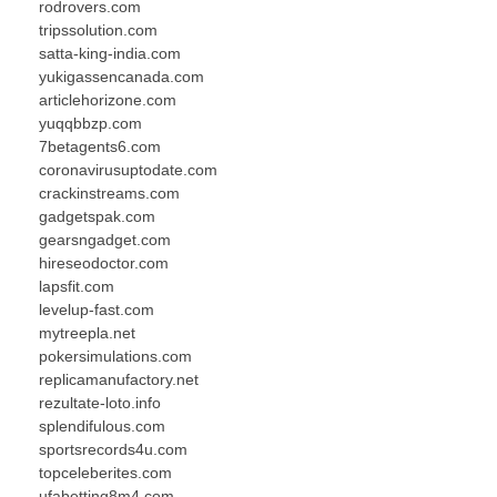
rodrovers.com
tripssolution.com
satta-king-india.com
yukigassencanada.com
articlehorizone.com
yuqqbbzp.com
7betagents6.com
coronavirusuptodate.com
crackinstreams.com
gadgetspak.com
gearsngadget.com
hireseodoctor.com
lapsfit.com
levelup-fast.com
mytreepla.net
pokersimulations.com
replicamanufactory.net
rezultate-loto.info
splendifulous.com
sportsrecords4u.com
topceleberites.com
ufabetting8m4.com