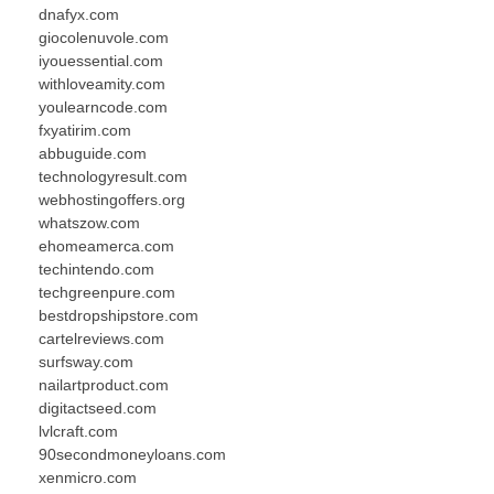
dnafyx.com
giocolenuvole.com
iyouessential.com
withloveamity.com
youlearncode.com
fxyatirim.com
abbuguide.com
technologyresult.com
webhostingoffers.org
whatszow.com
ehomeamerca.com
techintendo.com
techgreenpure.com
bestdropshipstore.com
cartelreviews.com
surfsway.com
nailartproduct.com
digitactseed.com
lvlcraft.com
90secondmoneyloans.com
xenmicro.com