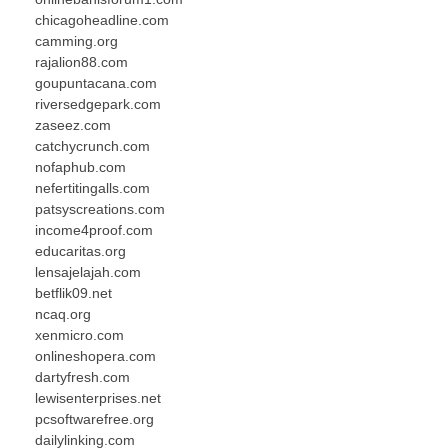
chicagoheadline.com
camming.org
rajalion88.com
goupuntacana.com
riversedgepark.com
zaseez.com
catchycrunch.com
nofaphub.com
nefertitingalls.com
patsyscreations.com
income4proof.com
educaritas.org
lensajelajah.com
betflik09.net
ncaq.org
xenmicro.com
onlineshopera.com
dartyfresh.com
lewisenterprises.net
pcsoftwarefree.org
dailylinking.com