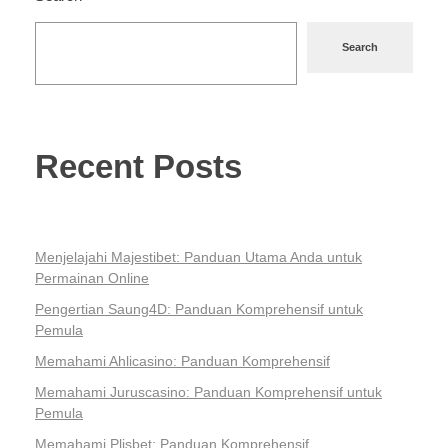
Search
Recent Posts
Menjelajahi Majestibet: Panduan Utama Anda untuk
Permainan Online
Pengertian Saung4D: Panduan Komprehensif untuk
Pemula
Memahami Ahlicasino: Panduan Komprehensif
Memahami Juruscasino: Panduan Komprehensif untuk
Pemula
Memahami Plisbet: Panduan Komprehensif