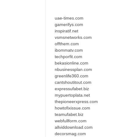
uae-times.com
gamerifys.com
inspiratif.net
vsmsnetworks.com
offthem.com
ibommatv.com
techporfit.com
bekasionline.com
nbusinessplan.com
greenlife360.com
cantshoutitout.com
expressufabet.biz
mypuertoplata.net
thepioneerxpress.com
howtofixissue.com
teamufabet.biz
webfullform.com
allviddownload.com
decorsmag.com