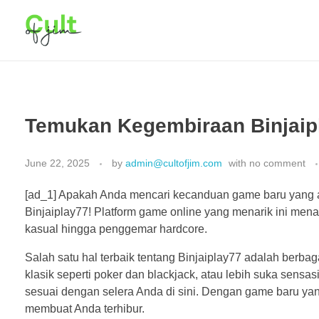
Mainkan slot gacor dari Pragmatic Play malam ini dengan deposit dana. Kesempatan maxwin besar ada di tangan Anda untuk hasil maksimal.
Temukan Kegembiraan Binjaip
June 22, 2025
by
admin@cultofjim.com
with
no comment
[ad_1] Apakah Anda mencari kecanduan game baru yang aka
Binjaiplay77! Platform game online yang menarik ini me
kasual hingga penggemar hardcore.
Salah satu hal terbaik tentang Binjaiplay77 adalah ber
klasik seperti poker dan blackjack, atau lebih suka sen
sesuai dengan selera Anda di sini. Dengan game baru yan
membuat Anda terhibur.