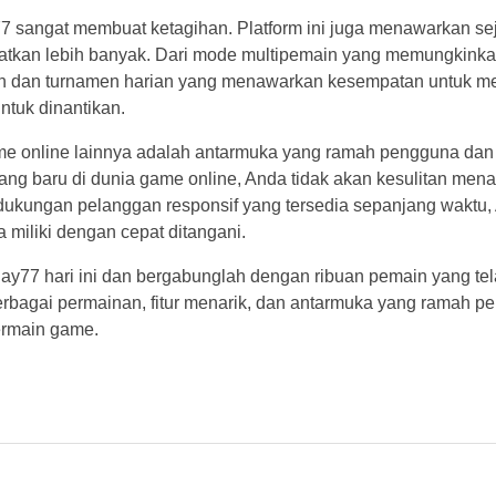
 sangat membuat ketagihan. Platform ini juga menawarkan sej
tkan lebih banyak. Dari mode multipemain yang memungkinka
gan dan turnamen harian yang menawarkan kesempatan untuk
ntuk dinantikan.
me online lainnya adalah antarmuka yang ramah pengguna dan de
 baru di dunia game online, Anda tidak akan kesulitan menav
kungan pelanggan responsif yang tersedia sepanjang waktu,
miliki dengan cepat ditangani.
77 hari ini dan bergabunglah dengan ribuan pemain yang te
agai permainan, fitur menarik, dan antarmuka yang ramah pe
ermain game.