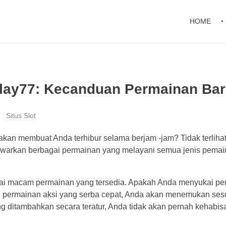
HOME
lay77: Kecanduan Permainan Ba
Situs Slot
n membuat Anda terhibur selama berjam -jam? Tidak terlihat 
nawarkan berbagai permainan yang melayani semua jenis pemain
bagai macam permainan yang tersedia. Apakah Anda menyukai p
sasi permainan aksi yang serba cepat, Anda akan menemukan se
g ditambahkan secara teratur, Anda tidak akan pernah kehabis