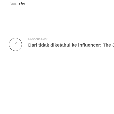
Tags:
slot
Previous Post