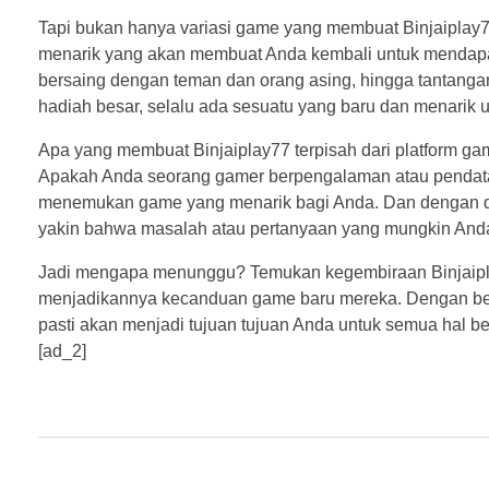
Tapi bukan hanya variasi game yang membuat Binjaiplay77
menarik yang akan membuat Anda kembali untuk mendapa
bersaing dengan teman dan orang asing, hingga tantan
hadiah besar, selalu ada sesuatu yang baru dan menarik u
Apa yang membuat Binjaiplay77 terpisah dari platform ga
Apakah Anda seorang gamer berpengalaman atau pendatang
menemukan game yang menarik bagi Anda. Dan dengan du
yakin bahwa masalah atau pertanyaan yang mungkin Anda 
Jadi mengapa menunggu? Temukan kegembiraan Binjaiplay
menjadikannya kecanduan game baru mereka. Dengan berb
pasti akan menjadi tujuan tujuan Anda untuk semua hal b
[ad_2]