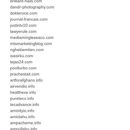
brilliant-nails.com
dandr-photography.com
dokteroce.com
journal-francais.com
justintv10.com
lawyerule.com
mediamingleseaco.com
mtsmarketingblog.com
nghekiemtien.com
wasirku.com
tejas24.com
poolturbo.com
prachestait.com
artforafghans.info
airvendio.info
healthexe.info
puretecx.info
tecadvance.info
aminityio.info
amiolahu.info
ampacheme.info
ampullahu.info