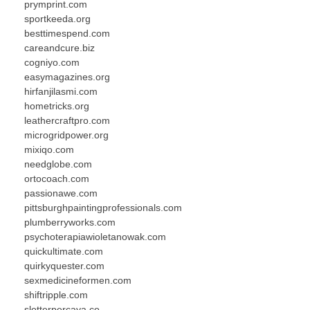
prymprint.com
sportkeeda.org
besttimespend.com
careandcure.biz
cogniyo.com
easymagazines.org
hirfanjilasmi.com
hometricks.org
leathercraftpro.com
microgridpower.org
mixiqo.com
needglobe.com
ortocoach.com
passionawe.com
pittsburghpaintingprofessionals.com
plumberryworks.com
psychoterapiawioletanowak.com
quickultimate.com
quirkyquester.com
sexmedicineformen.com
shiftripple.com
slotterpercaya.co