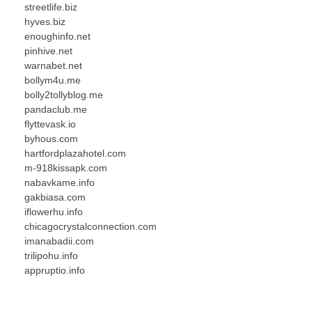
streetlife.biz
hyves.biz
enoughinfo.net
pinhive.net
warnabet.net
bollym4u.me
bolly2tollyblog.me
pandaclub.me
flyttevask.io
byhous.com
hartfordplazahotel.com
m-918kissapk.com
nabavkame.info
gakbiasa.com
iflowerhu.info
chicagocrystalconnection.com
imanabadii.com
trilipohu.info
appruptio.info