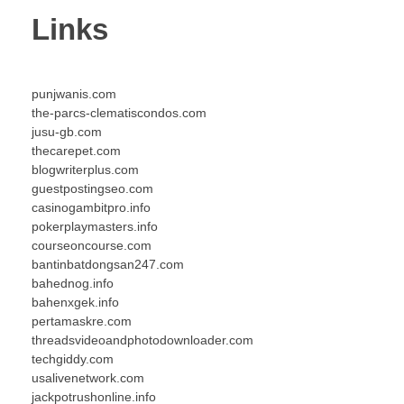
Links
punjwanis.com
the-parcs-clematiscondos.com
jusu-gb.com
thecarepet.com
blogwriterplus.com
guestpostingseo.com
casinogambitpro.info
pokerplaymasters.info
courseoncourse.com
bantinbatdongsan247.com
bahednog.info
bahenxgek.info
pertamaskre.com
threadsvideoandphotodownloader.com
techgiddy.com
usalivenetwork.com
jackpotrushonline.info