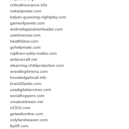
criticalinsurance.info
nokariposter.com
kalyan-guessing-nightplay.com
gameofpanels.com
androidappsdownloader.com
usetimenow.com
healthblow.com
gohelpmate.com
rajdhani-satta-matka.com
writerscraft.net
elearning-childprotection.com
wrestling4mena.com
knowledgeforall.info
brand2lastio.com
usadigitalservices.com
socialhoppers.com
creativedream.net
n2315.com
getwebonline.com
onlyfansheaven.com
lky08.com