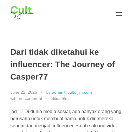
Mainkan slot gacor dari Pragmatic Play malam ini dengan deposit dana. Kesempatan maxwin besar ada di tangan Anda untuk hasil maksimal.
HOME
Dari tidak diketahui ke
SITUS SLOT
influencer: The Journey of
Casper77
SLOT DEMO
June 22, 2025
by
admin@cultofjim.com
with
no comment
Situs Slot
SLOT ANTI RUNGKAD
[ad_1] Di dunia media sosial, ada banyak orang yang
berusaha untuk membuat nama untuk diri mereka
sendiri dan menjadi influencer. Salah satu individu