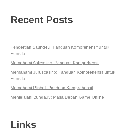
Recent Posts
Pengertian Saung4D: Panduan Komprehensif untuk
Pemula
Memahami Ahlicasino: Panduan Komprehensif
Memahami Juruscasino: Panduan Komprehensif untuk
Pemula
Memahami Plisbet: Panduan Komprehensif
Menjelajahi Bunga99: Masa Depan Game Online
Links