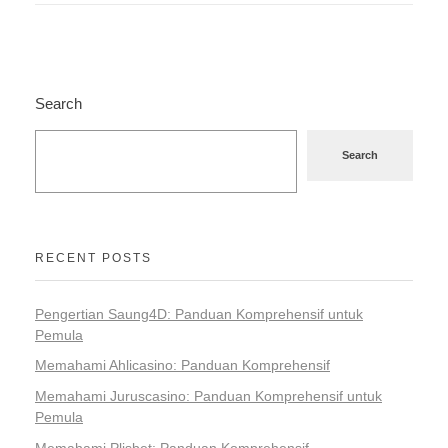
Search
Search
RECENT POSTS
Pengertian Saung4D: Panduan Komprehensif untuk
Pemula
Memahami Ahlicasino: Panduan Komprehensif
Memahami Juruscasino: Panduan Komprehensif untuk
Pemula