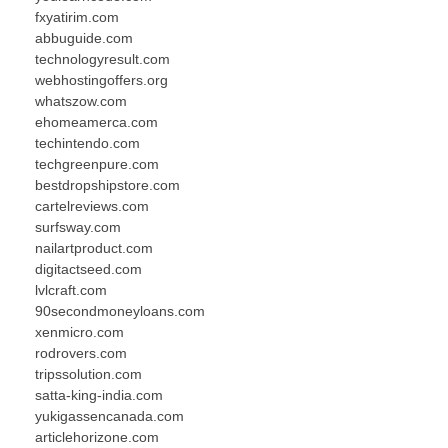
fxyatirim.com
abbuguide.com
technologyresult.com
webhostingoffers.org
whatszow.com
ehomeamerca.com
techintendo.com
techgreenpure.com
bestdropshipstore.com
cartelreviews.com
surfsway.com
nailartproduct.com
digitactseed.com
lvlcraft.com
90secondmoneyloans.com
xenmicro.com
rodrovers.com
tripssolution.com
satta-king-india.com
yukigassencanada.com
articlehorizone.com