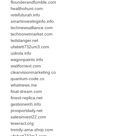
flounderandfumble.com
healthohunt.com
retefuturah.info
smartinvestinginfo.info
technewsalliance.com
technonetmarket.com
tedstanger.net
ufabett732um3.com
uskola.info
wagonpaints.info
waitfornext.com
clearvisionmarketing.co
quantum-code.co
whatnews.me
final-dream.com
finest-replica.net
gestioneinh.info
prosportdaily.net
salesinvest22.com
teseract.org
trendy-ama-shop.com
ufabett732m7.com