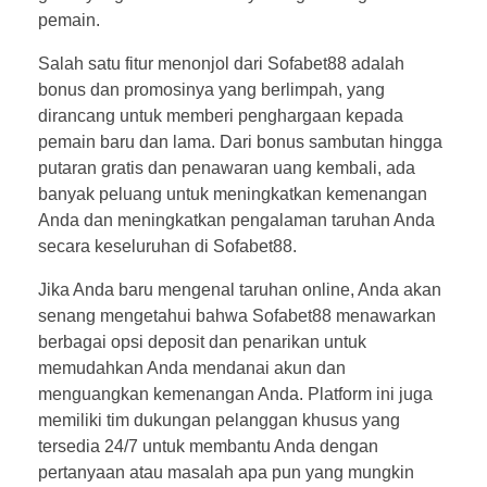
pemain.
Salah satu fitur menonjol dari Sofabet88 adalah
bonus dan promosinya yang berlimpah, yang
dirancang untuk memberi penghargaan kepada
pemain baru dan lama. Dari bonus sambutan hingga
putaran gratis dan penawaran uang kembali, ada
banyak peluang untuk meningkatkan kemenangan
Anda dan meningkatkan pengalaman taruhan Anda
secara keseluruhan di Sofabet88.
Jika Anda baru mengenal taruhan online, Anda akan
senang mengetahui bahwa Sofabet88 menawarkan
berbagai opsi deposit dan penarikan untuk
memudahkan Anda mendanai akun dan
menguangkan kemenangan Anda. Platform ini juga
memiliki tim dukungan pelanggan khusus yang
tersedia 24/7 untuk membantu Anda dengan
pertanyaan atau masalah apa pun yang mungkin