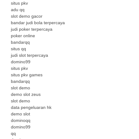
situs pkv
adu qq
slot demo gacor
bandar judi bola terpercaya
judi poker terpercaya
poker online
bandarqq
situs qq
judi slot terpercaya
domino99
situs pkv
situs pkv games
bandarqq
slot demo
demo slot zeus
slot demo
data pengeluaran hk
demo slot
dominoqq
domino99
qq