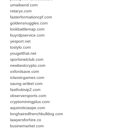
umailsend.com
retarys.com
fasterformationcpf.com
goldensnuggles.com
lookbattlemap.com
buyrdpservice.com
yesport.net
tostylo.com
yougetthat.net
sportsnetclub.com
newbestcrypto.com
oxfordsave.com
iclassicgames.com
saung-artikel.com
fasthokivip2.com
observersports.com
cryptominingplus.com
aquinoticiaspe.com
longhairedfrenchbulldog.com
lawyersforhire.co
businemarket.com