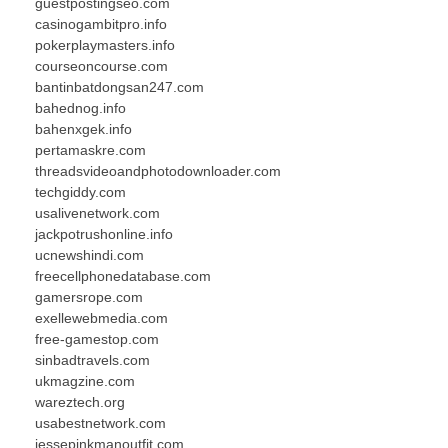
guestpostingseo.com
casinogambitpro.info
pokerplaymasters.info
courseoncourse.com
bantinbatdongsan247.com
bahednog.info
bahenxgek.info
pertamaskre.com
threadsvideoandphotodownloader.com
techgiddy.com
usalivenetwork.com
jackpotrushonline.info
ucnewshindi.com
freecellphonedatabase.com
gamersrope.com
exellewebmedia.com
free-gamestop.com
sinbadtravels.com
ukmagzine.com
wareztech.org
usabestnetwork.com
jessepinkmanoutfit.com