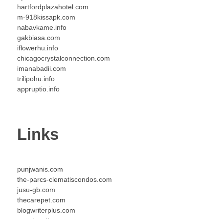
hartfordplazahotel.com
m-918kissapk.com
nabavkame.info
gakbiasa.com
iflowerhu.info
chicagocrystalconnection.com
imanabadii.com
trilipohu.info
appruptio.info
Links
punjwanis.com
the-parcs-clematiscondos.com
jusu-gb.com
thecarepet.com
blogwriterplus.com