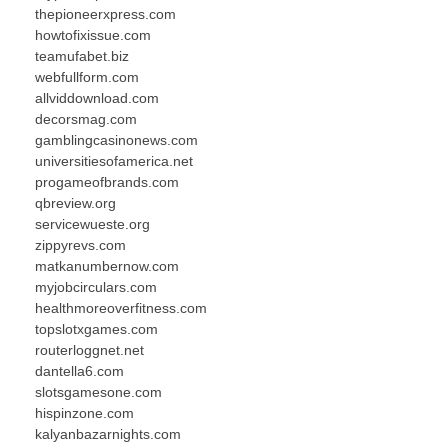
thepioneerxpress.com
howtofixissue.com
teamufabet.biz
webfullform.com
allviddownload.com
decorsmag.com
gamblingcasinonews.com
universitiesofamerica.net
progameofbrands.com
qbreview.org
servicewueste.org
zippyrevs.com
matkanumbernow.com
myjobcirculars.com
healthmoreoverfitness.com
topslotxgames.com
routerloggnet.net
dantella6.com
slotsgamesone.com
hispinzone.com
kalyanbazarnights.com