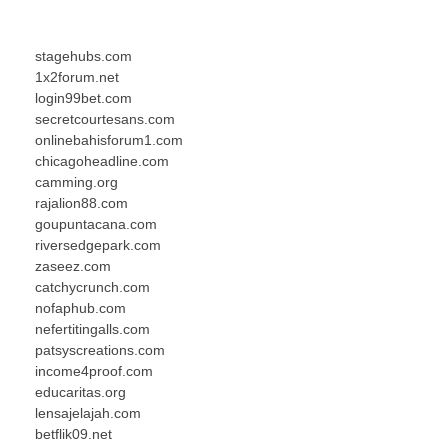
stagehubs.com
1x2forum.net
login99bet.com
secretcourtesans.com
onlinebahisforum1.com
chicagoheadline.com
camming.org
rajalion88.com
goupuntacana.com
riversedgepark.com
zaseez.com
catchycrunch.com
nofaphub.com
nefertitingalls.com
patsyscreations.com
income4proof.com
educaritas.org
lensajelajah.com
betflik09.net