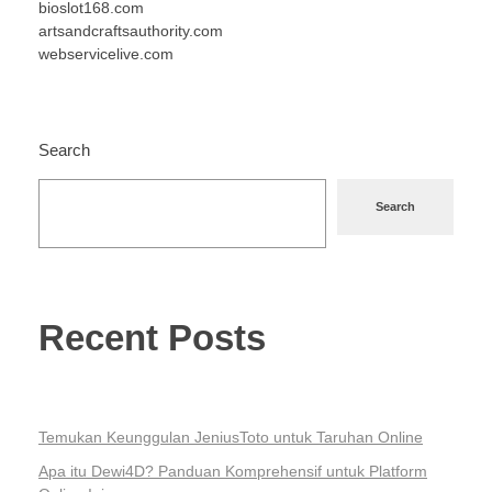
bioslot168.com
artsandcraftsauthority.com
webservicelive.com
Search
Search
Recent Posts
Temukan Keunggulan JeniusToto untuk Taruhan Online
Apa itu Dewi4D? Panduan Komprehensif untuk Platform