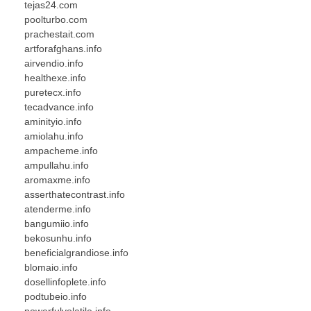
tejas24.com
poolturbo.com
prachestait.com
artforafghans.info
airvendio.info
healthexe.info
puretecx.info
tecadvance.info
aminityio.info
amiolahu.info
ampacheme.info
ampullahu.info
aromaxme.info
asserthatecontrast.info
atenderme.info
bangumiio.info
bekosunhu.info
beneficialgrandiose.info
blomaio.info
dosellinfoplete.info
podtubeio.info
powerfulvolatile.info