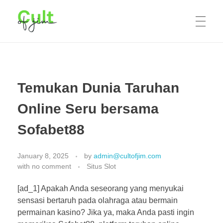
Mainkan slot gacor dari Pragmatic Play malam ini dengan deposit dana. Kesempatan maxwin besar ada di tangan Anda untuk hasil maksimal.
HOME
Temukan Dunia Taruhan
SITUS SLOT
Online Seru bersama
Sofabet88
SLOT DEMO
January 8, 2025
by
admin@cultofjim.com
with
no comment
Situs Slot
SLOT ANTI RUNGKAD
[ad_1] Apakah Anda seseorang yang menyukai
sensasi bertaruh pada olahraga atau bermain
permainan kasino? Jika ya, maka Anda pasti ingin