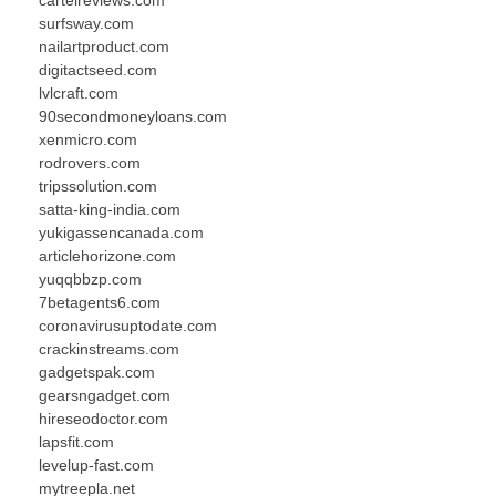
surfsway.com
nailartproduct.com
digitactseed.com
lvlcraft.com
90secondmoneyloans.com
xenmicro.com
rodrovers.com
tripssolution.com
satta-king-india.com
yukigassencanada.com
articlehorizone.com
yuqqbbzp.com
7betagents6.com
coronavirusuptodate.com
crackinstreams.com
gadgetspak.com
gearsngadget.com
hireseodoctor.com
lapsfit.com
levelup-fast.com
mytreepla.net