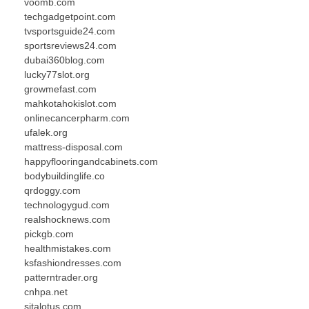
voomb.com
techgadgetpoint.com
tvsportsguide24.com
sportsreviews24.com
dubai360blog.com
lucky77slot.org
growmefast.com
mahkotahokislot.com
onlinecancerpharm.com
ufalek.org
mattress-disposal.com
happyflooringandcabinets.com
bodybuildinglife.co
qrdoggy.com
technologygud.com
realshocknews.com
pickgb.com
healthmistakes.com
ksfashiondresses.com
patterntrader.org
cnhpa.net
sitalotus.com