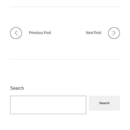
Previous Post
Next Post
Search
Search