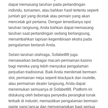
dapat memasang taruhan pada pertandingan
individu, turnamen, atau bahkan hasil tertentu seperti
jumlah gol yang dicetak atau pemain yang akan
mencetak gol pertama. Dengan tersedianya opsi
taruhan langsung, Anda bahkan dapat memasang
taruhan saat pertandingan sedang berlangsung,
menambahkan lapisan kegembiraan ekstra pada
pengalaman bertaruh Anda.
Selain taruhan olahraga, Sofabet88 juga
menawarkan berbagai macam permainan kasino
bagi mereka yang lebih menyukai pengalaman
perjudian tradisional. Baik Anda menikmati bermain
slot, permainan meja seperti blackjack dan roulette,
atau permainan dealer langsung, Anda dapat
menemukan semuanya di Sofabet88. Platform ini
didukung oleh beberapa penyedia perangkat lunak
terbaik di industri, memastikan pengalaman bermain
game yang lancar dan menyenangkan bagi semua