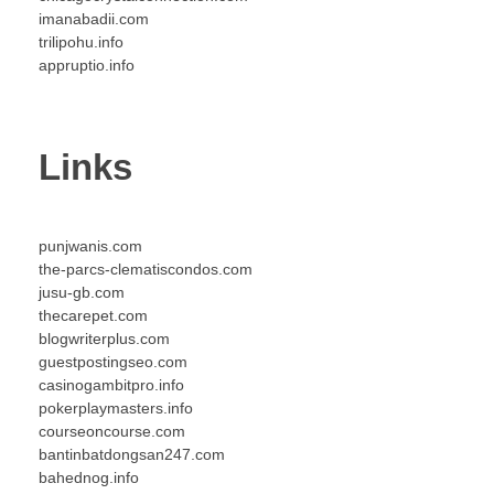
imanabadii.com
trilipohu.info
appruptio.info
Links
punjwanis.com
the-parcs-clematiscondos.com
jusu-gb.com
thecarepet.com
blogwriterplus.com
guestpostingseo.com
casinogambitpro.info
pokerplaymasters.info
courseoncourse.com
bantinbatdongsan247.com
bahednog.info