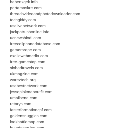
bahenxgek.info
pertamaskre.com
threadsvideoandphotodownloader.com
techgiddy.com
usalivenetwork.com
jackpotrushonline.info
ucnewshindi.com
freecellphonedatabase.com
gamersrope.com
exellewebmedia.com
free-gamestop.com
sinbadtravels.com
ukmagzine.com
wareztech.org
usabestnetwork.com
jessepinkmanoutfit.com
umailsend.com
retarys.com
fasterformationcpf.com
goldensnuggles.com
lookbattlemap.com
buyrdpservice.com