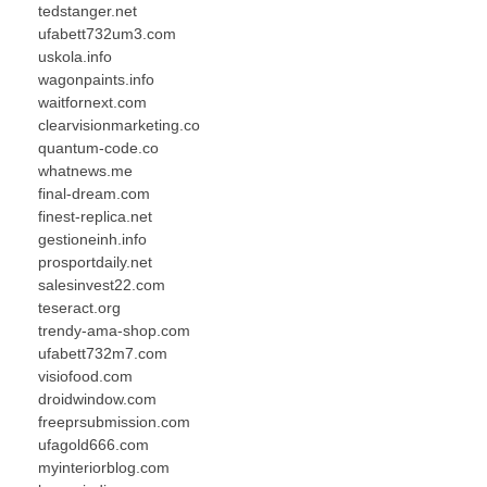
tedstanger.net
ufabett732um3.com
uskola.info
wagonpaints.info
waitfornext.com
clearvisionmarketing.co
quantum-code.co
whatnews.me
final-dream.com
finest-replica.net
gestioneinh.info
prosportdaily.net
salesinvest22.com
teseract.org
trendy-ama-shop.com
ufabett732m7.com
visiofood.com
droidwindow.com
freeprsubmission.com
ufagold666.com
myinteriorblog.com