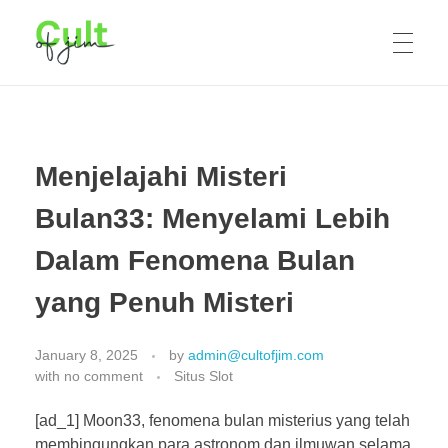
Mainkan slot gacor dari Pragmatic Play malam ini dengan deposit dana. Kesempatan maxwin besar ada di tangan Anda untuk hasil maksimal.
HOME
Menjelajahi Misteri
SITUS SLOT
Bulan33: Menyelami Lebih
Dalam Fenomena Bulan
SLOT DEMO
yang Penuh Misteri
January 8, 2025
by
admin@cultofjim.com
SLOT ANTI RUNGKAD
with
no comment
Situs Slot
[ad_1] Moon33, fenomena bulan misterius yang telah
membingungkan para astronom dan ilmuwan selama