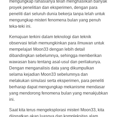
mengungkap rahasianya telah menghasilkan banyak
proyek penelitian dan eksperimen, dengan para
peneliti dari seluruh dunia bekerja tanpa lelah untuk
mengungkap misteri fenomena bulan yang penuh
teka-teki ini.
Kemajuan terkini dalam teknologi dan teknik
observasi telah memungkinkan para ilmuwan untuk
mempelajari Moon33 dengan lebih detail
dibandingkan sebelumnya, sehingga memberikan
wawasan baru tentang asal-usul dan perilakunya.
Dengan menganalisis data yang dikumpulkan
selama kejadian Moon33 sebelumnya dan
melakukan simulasi serta eksperimen, para peneliti
berharap dapat mengungkap mekanisme mendasar
yang mendorong fenomena bulan yang menakjubkan
ini.
Saat kita terus mengeksplorasi misteri Moon33, kita
diingatkan akan luasnya dan kompleksitas alam