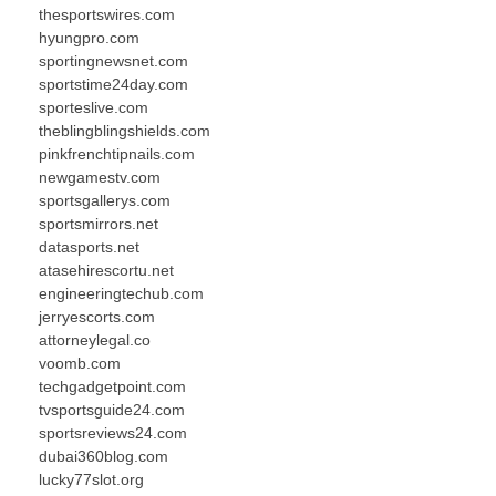
thesportswires.com
hyungpro.com
sportingnewsnet.com
sportstime24day.com
sporteslive.com
theblingblingshields.com
pinkfrenchtipnails.com
newgamestv.com
sportsgallerys.com
sportsmirrors.net
datasports.net
atasehirescortu.net
engineeringtechub.com
jerryescorts.com
attorneylegal.co
voomb.com
techgadgetpoint.com
tvsportsguide24.com
sportsreviews24.com
dubai360blog.com
lucky77slot.org