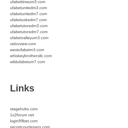
ufabettinwum3.com
ufabetunitedm3.com
ufabetunitedm7.com
ufabetuskedm7.com
ufabetutoredm3.com
ufabetutoredm7.com
ufabetvalleyum3.com
veloxview.com
westufabetm3.com
whiskeybrothersllc.com
wildufabetum7.com
Links
stagehubs.com
1x2forum.net
login99bet.com
secretcourtesans.com