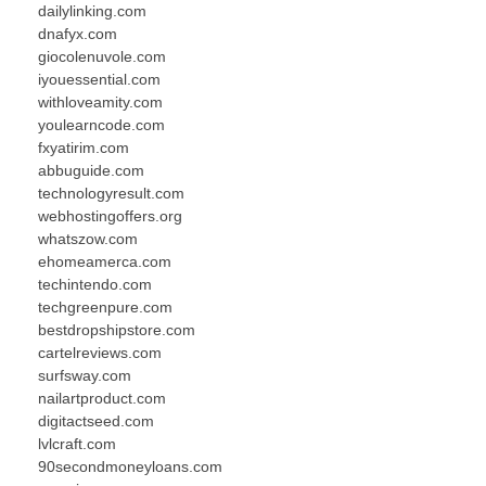
dailylinking.com
dnafyx.com
giocolenuvole.com
iyouessential.com
withloveamity.com
youlearncode.com
fxyatirim.com
abbuguide.com
technologyresult.com
webhostingoffers.org
whatszow.com
ehomeamerca.com
techintendo.com
techgreenpure.com
bestdropshipstore.com
cartelreviews.com
surfsway.com
nailartproduct.com
digitactseed.com
lvlcraft.com
90secondmoneyloans.com