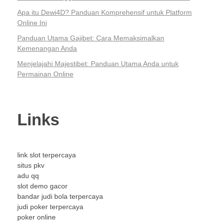
Apa itu Dewi4D? Panduan Komprehensif untuk Platform
Online Ini
Panduan Utama Gajibet: Cara Memaksimalkan
Kemenangan Anda
Menjelajahi Majestibet: Panduan Utama Anda untuk
Permainan Online
Links
link slot terpercaya
situs pkv
adu qq
slot demo gacor
bandar judi bola terpercaya
judi poker terpercaya
poker online