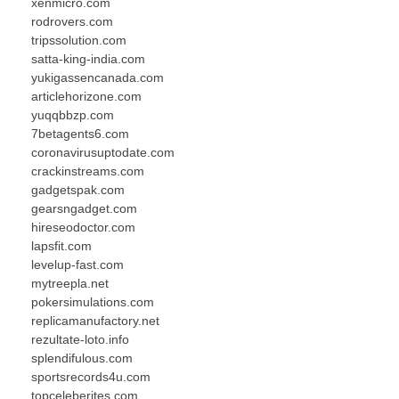
xenmicro.com
rodrovers.com
tripssolution.com
satta-king-india.com
yukigassencanada.com
articlehorizone.com
yuqqbbzp.com
7betagents6.com
coronavirusuptodate.com
crackinstreams.com
gadgetspak.com
gearsngadget.com
hireseodoctor.com
lapsfit.com
levelup-fast.com
mytreepla.net
pokersimulations.com
replicamanufactory.net
rezultate-loto.info
splendifulous.com
sportsrecords4u.com
topceleberites.com