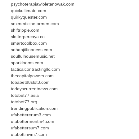
psychoterapiawioletanowak.com
quickultimate.com
quirkyquester.com
sexmedicineformen.com
shiftripple.com
slotterpercaya.co
smartcoolbox.com
sohanjitfinances.com
soulfulhousemusic.net
sparklooms.com
tacticalcontractingllc.com
thecapitalpowers.com
tobabet88slot3.com
todayscurrentnews.com
totobet77.asia
totobet77.org
trendingpublication.com
ufabettererum3.com
ufabettermentm4.com
ufabettersum7.com
ufabettinwm7.com