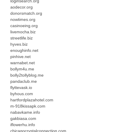
loginsearch.org
aodecor.org
donorsmatch.org
nowtimes.org
casinoeing.org
livemocha.biz
streetlife.biz
hyves.biz
enoughinfo.net
pinhive.net
warnabet.net
bollym4u.me
bolly2tollyblog.me
pandaclub.me
flyttevask.io
byhous.com
hartfordplazahotel.com
m-918kissapk.com
nabavkame.info
gakbiasa.com
iflowerhu.info
chicagocrystalconnection.com