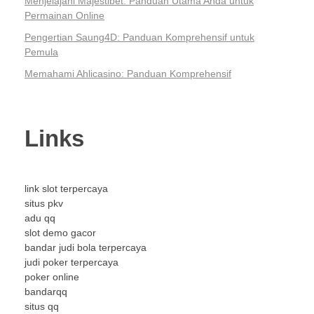
Menjelajahi Majestibet: Panduan Utama Anda untuk
Permainan Online
Pengertian Saung4D: Panduan Komprehensif untuk
Pemula
Memahami Ahlicasino: Panduan Komprehensif
Links
link slot terpercaya
situs pkv
adu qq
slot demo gacor
bandar judi bola terpercaya
judi poker terpercaya
poker online
bandarqq
situs qq