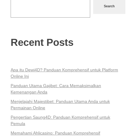
Search
Recent Posts
Apa itu Dewi4D? Panduan Komprehensif untuk Platform
Online Ini
Panduan Utama Gajibet: Cara Memaksimalkan
Kemenangan Anda
Menjelajahi Majestibet: Panduan Utama Anda untuk
Permainan Online
Pengertian Saung4D: Panduan Komprehensif untuk
Pemula
Memahami Ahlicasino: Panduan Komprehensif