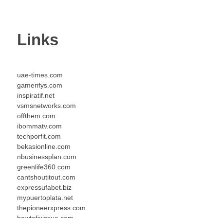
Links
uae-times.com
gamerifys.com
inspiratif.net
vsmsnetworks.com
offthem.com
ibommatv.com
techporfit.com
bekasionline.com
nbusinessplan.com
greenlife360.com
cantshoutitout.com
expressufabet.biz
mypuertoplata.net
thepioneerxpress.com