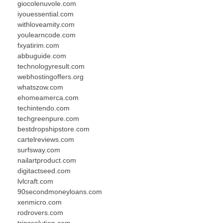
giocolenuvole.com
iyouessential.com
withloveamity.com
youlearncode.com
fxyatirim.com
abbuguide.com
technologyresult.com
webhostingoffers.org
whatszow.com
ehomeamerca.com
techintendo.com
techgreenpure.com
bestdropshipstore.com
cartelreviews.com
surfsway.com
nailartproduct.com
digitactseed.com
lvlcraft.com
90secondmoneyloans.com
xenmicro.com
rodrovers.com
tripssolution.com