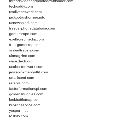
threadsvideoandphotodownloader.com
techgiddy.com
usalivenetwork.com
jackpotrushonline.info
ucnewshindi.com
freecellphonedatabase.com
gamersrope.com
exellewebmedia.com
free-gamestop.com
sinbadtravels.com
ukmagzine.com
wareztech.org
usabestnetwork.com
jessepinkmanoutfit.com
umailsend.com
retarys.com
fasterformationcpf.com
goldensnuggles.com
lookbattlemap.com
buyrdpservice.com
yesport.net
tostylo.com