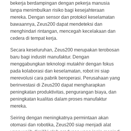
bekerja berdampingan dengan pekerja manusia
tanpa menimbulkan risiko bagi kesejahteraan
mereka. Dengan sensor dan protokol keselamatan
bawaannya, Zeus200 dapat mendeteksi dan
menghindari rintangan, mencegah kecelakaan dan
cedera di tempat kerja.
Secara keseluruhan, Zeus200 merupakan terobosan
baru bagi industri manufaktur. Dengan
menggabungkan teknologi mutakhir dengan fokus
pada kolaborasi dan keselamatan, robot ini siap
merevolusi cara pabrik beroperasi. Perusahaan yang
berinvestasi di Zeus200 dapat mengharapkan
peningkatan produktivitas, pengurangan biaya, dan
peningkatan kualitas dalam proses manufaktur
mereka.
Seiring dengan meningkatnya permintaan akan
otomasi dan robotika, Zeus200 siap menjadi alat