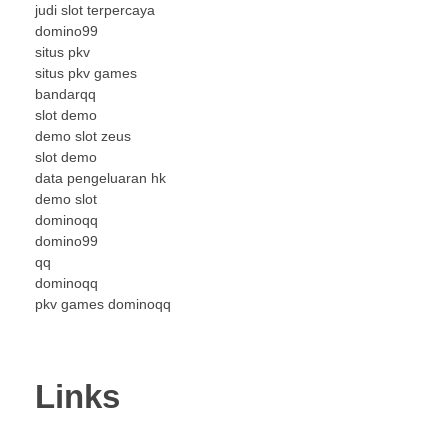
judi slot terpercaya
domino99
situs pkv
situs pkv games
bandarqq
slot demo
demo slot zeus
slot demo
data pengeluaran hk
demo slot
dominoqq
domino99
qq
dominoqq
pkv games dominoqq
Links