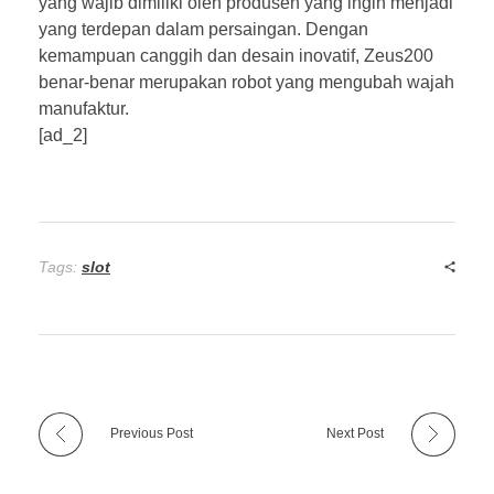
yang wajib dimiliki oleh produsen yang ingin menjadi
yang terdepan dalam persaingan. Dengan
kemampuan canggih dan desain inovatif, Zeus200
benar-benar merupakan robot yang mengubah wajah
manufaktur.
[ad_2]
Tags:
slot
Previous Post
Next Post