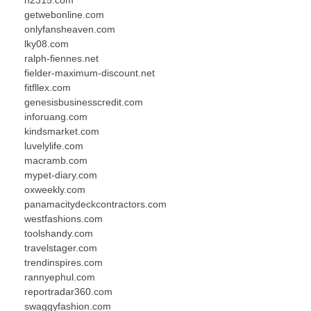
getwebonline.com
onlyfansheaven.com
lky08.com
ralph-fiennes.net
fielder-maximum-discount.net
fitfllex.com
genesisbusinesscredit.com
inforuang.com
kindsmarket.com
luvelylife.com
macramb.com
mypet-diary.com
oxweekly.com
panamacitydeckcontractors.com
westfashions.com
toolshandy.com
travelstager.com
trendinspires.com
rannyephul.com
reportradar360.com
swaggyfashion.com