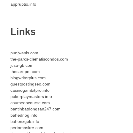
appruptio.info
Links
punjwanis.com
the-parcs-clematiscondos.com
jusu-gb.com
thecarepet.com
blogwriterplus.com
guestpostingseo.com
casinogambitpro.info
pokerplaymasters.info
courseoncourse.com
bantinbatdongsan247.com
bahednog.info
bahenxgek.info
pertamaskre.com