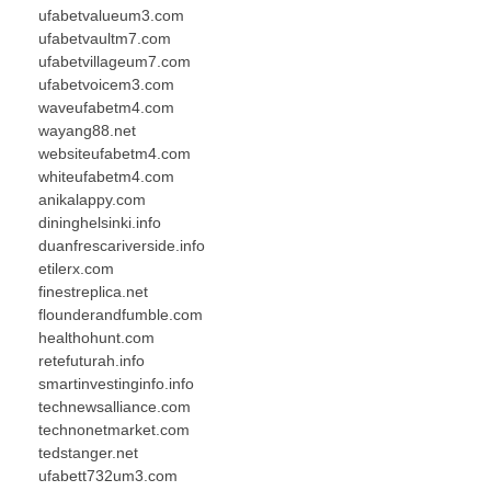
ufabetvalueum3.com
ufabetvaultm7.com
ufabetvillageum7.com
ufabetvoicem3.com
waveufabetm4.com
wayang88.net
websiteufabetm4.com
whiteufabetm4.com
anikalappy.com
dininghelsinki.info
duanfrescariverside.info
etilerx.com
finestreplica.net
flounderandfumble.com
healthohunt.com
retefuturah.info
smartinvestinginfo.info
technewsalliance.com
technonetmarket.com
tedstanger.net
ufabett732um3.com