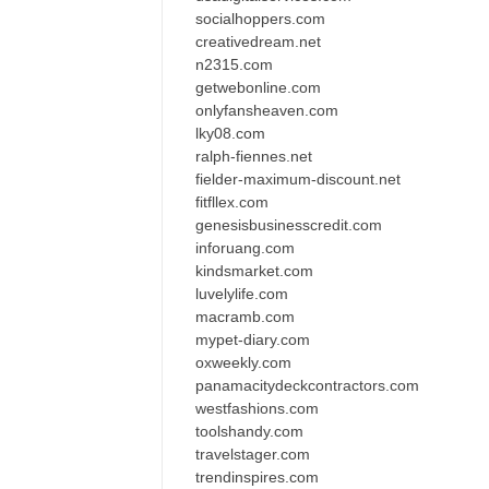
socialhoppers.com
creativedream.net
n2315.com
getwebonline.com
onlyfansheaven.com
lky08.com
ralph-fiennes.net
fielder-maximum-discount.net
fitfllex.com
genesisbusinesscredit.com
inforuang.com
kindsmarket.com
luvelylife.com
macramb.com
mypet-diary.com
oxweekly.com
panamacitydeckcontractors.com
westfashions.com
toolshandy.com
travelstager.com
trendinspires.com