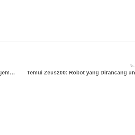
Nex
Singobet: Platform Terbaik untuk Penggemar Taruhan Olahraga