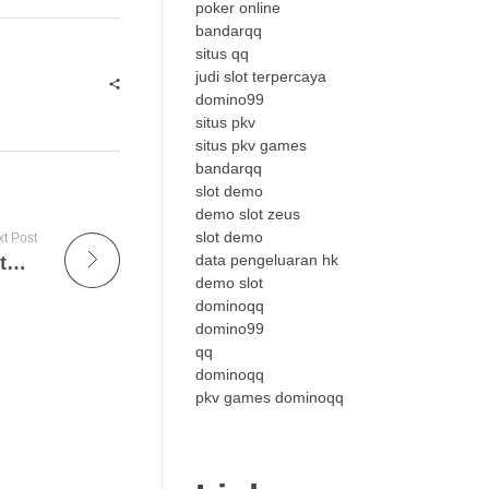
poker online
bandarqq
situs qq
judi slot terpercaya
domino99
situs pkv
situs pkv games
bandarqq
slot demo
demo slot zeus
slot demo
t Post
data pengeluaran hk
Temui Zeus200: Robot yang Dirancang untuk Merevolusi Manufaktur
demo slot
dominoqq
domino99
qq
dominoqq
pkv games dominoqq