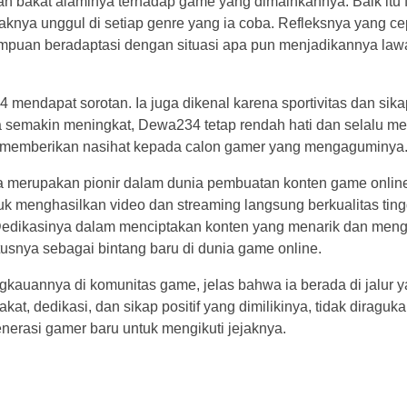
akat alaminya terhadap game yang dimainkannya. Baik itu fi
paknya unggul di setiap genre yang ia coba. Refleksnya yang ce
puan beradaptasi dengan situasi apa pun menjadikannya law
ndapat sorotan. Ia juga dikenal karena sportivitas dan sikap
a semakin meningkat, Dewa234 tetap rendah hati dan selalu m
n memberikan nasihat kepada calon gamer yang mengaguminya
merupakan pionir dalam dunia pembuatan konten game online.
k menghasilkan video dan streaming langsung berkualitas ting
edikasinya dalam menciptakan konten yang menarik dan mengh
snya sebagai bintang baru di dunia game online.
auannya di komunitas game, jelas bahwa ia berada di jalur y
kat, dedikasi, dan sikap positif yang dimilikinya, tidak diraguka
erasi gamer baru untuk mengikuti jejaknya.