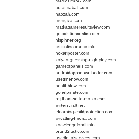
medicalcare7.com
adtennaball.com
nabzah.com
mongive.com
matkagameresultsview.com
getsolutionsonline.com
hispinner.org
criticalinsurance.info
nokariposter.com
kalyan-guessing-nightplay.com
gameofpanels.com
androidappsdownloader.com
usetimenow.com
healthblow.com
gohelpmate.com
rajdhani-satta-matka.com
writerscraft.net
elearning-childprotection.com
wrestling4mena.com
knowledgeforall.info
brand2lastio.com
usadigitalservices.com