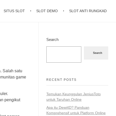
SITUS SLOT
SLOT DEMO
SLOT ANTI RUNGKAD
Search
Search
. Salah satu
omunitas game
RECENT POSTS
uler.
Temukan Keunggulan JeniusToto
untuk Taruhan Online
n pengikut
Apa itu Dewi4D? Panduan
Komprehensif untuk Platform Online