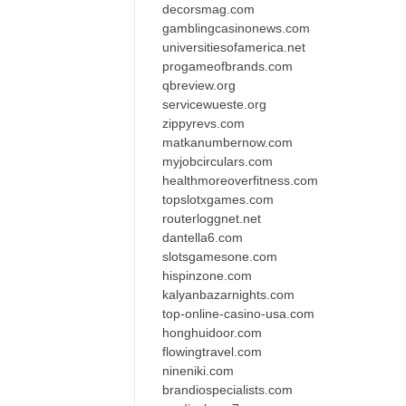
decorsmag.com
gamblingcasinonews.com
universitiesofamerica.net
progameofbrands.com
qbreview.org
servicewueste.org
zippyrevs.com
matkanumbernow.com
myjobcirculars.com
healthmoreoverfitness.com
topslotxgames.com
routerloggnet.net
dantella6.com
slotsgamesone.com
hispinzone.com
kalyanbazarnights.com
top-online-casino-usa.com
honghuidoor.com
flowingtravel.com
nineniki.com
brandiospecialists.com