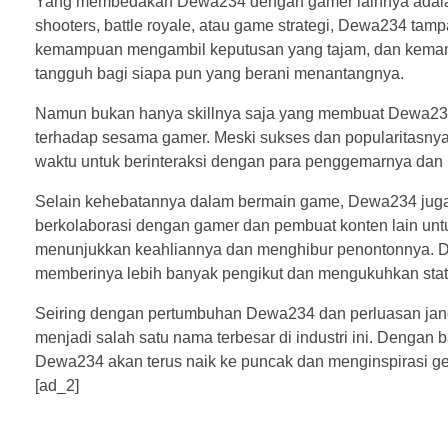
Yang membedakan Dewa234 dengan gamer lainnya adalah b
shooters, battle royale, atau game strategi, Dewa234 tam
kemampuan mengambil keputusan yang tajam, dan kemam
tangguh bagi siapa pun yang berani menantangnya.
Namun bukan hanya skillnya saja yang membuat Dewa234 me
terhadap sesama gamer. Meski sukses dan popularitasny
waktu untuk berinteraksi dengan para penggemarnya da
Selain kehebatannya dalam bermain game, Dewa234 juga 
berkolaborasi dengan gamer dan pembuat konten lain untu
menunjukkan keahliannya dan menghibur penontonnya. D
memberinya lebih banyak pengikut dan mengukuhkan statu
Seiring dengan pertumbuhan Dewa234 dan perluasan jangk
menjadi salah satu nama terbesar di industri ini. Dengan ba
Dewa234 akan terus naik ke puncak dan menginspirasi gen
[ad_2]