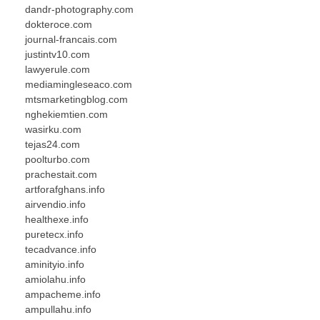
dandr-photography.com
dokteroce.com
journal-francais.com
justintv10.com
lawyerule.com
mediamingleseaco.com
mtsmarketingblog.com
nghekiemtien.com
wasirku.com
tejas24.com
poolturbo.com
prachestait.com
artforafghans.info
airvendio.info
healthexe.info
puretecx.info
tecadvance.info
aminityio.info
amiolahu.info
ampacheme.info
ampullahu.info