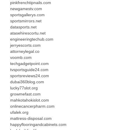
pinkfrenchtipnails.com
newgamestv.com
sportsgallerys.com
sportsmirrors.net
datasports.net
atasehirescortu.net
engineeringtechub.com
jerryescorts.com
attorneylegal.co
voomb.com
techgadgetpoint.com
tvsportsguide24.com
sportsreviews24.com
dubai360blog.com
lucky77slot.org
growmefast.com
mahkotahokislot.com
onlinecancerpharm.com
ufalek.org
mattress-disposal.com
happyflooringandcabinets.com