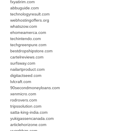
fxyatirim.com
abbuguide.com
technologyresult.com
webhostingoffers.org
whatszow.com
ehomeamerca.com
techintendo.com
techgreenpure.com
bestdropshipstore.com
cartelreviews.com
surfsway.com
nailartproduct.com
digitactseed.com
lvlcraft.com
90secondmoneyloans.com
xenmicro.com
rodrovers.com
tripssolution.com
satta-king-india.com
yukigassencanada.com
articlehorizone.com
yuqqbbzp.com