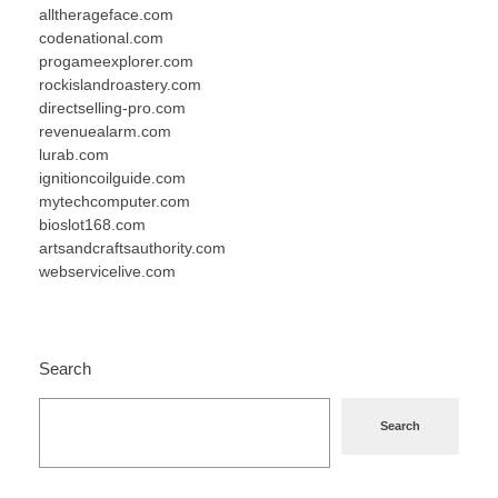
alltherageface.com
codenational.com
progameexplorer.com
rockislandroastery.com
directselling-pro.com
revenuealarm.com
lurab.com
ignitioncoilguide.com
mytechcomputer.com
bioslot168.com
artsandcraftsauthority.com
webservicelive.com
Search
Search