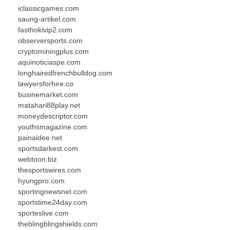
iclassicgames.com
saung-artikel.com
fasthokivip2.com
observersports.com
cryptominingplus.com
aquinoticiaspe.com
longhairedfrenchbulldog.com
lawyersforhire.co
businemarket.com
matahari88play.net
moneydescriptor.com
youthsmagazine.com
painaidee.net
sportsdarkest.com
webtoon.biz
thesportswires.com
hyungpro.com
sportingnewsnet.com
sportstime24day.com
sporteslive.com
theblingblingshields.com