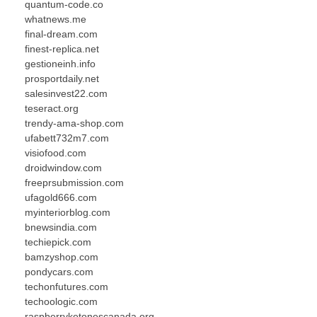
quantum-code.co
whatnews.me
final-dream.com
finest-replica.net
gestioneinh.info
prosportdaily.net
salesinvest22.com
teseract.org
trendy-ama-shop.com
ufabett732m7.com
visiofood.com
droidwindow.com
freeprsubmission.com
ufagold666.com
myinteriorblog.com
bnewsindia.com
techiepick.com
bamzyshop.com
pondycars.com
techonfutures.com
techoologic.com
raspberryketonescanada.org