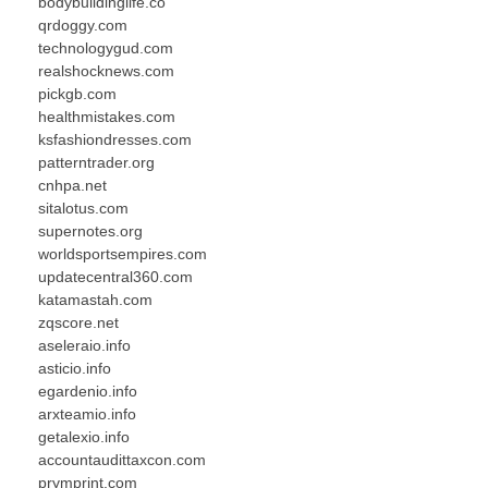
bodybuildinglife.co
qrdoggy.com
technologygud.com
realshocknews.com
pickgb.com
healthmistakes.com
ksfashiondresses.com
patterntrader.org
cnhpa.net
sitalotus.com
supernotes.org
worldsportsempires.com
updatecentral360.com
katamastah.com
zqscore.net
aseleraio.info
asticio.info
egardenio.info
arxteamio.info
getalexio.info
accountaudittaxcon.com
prymprint.com