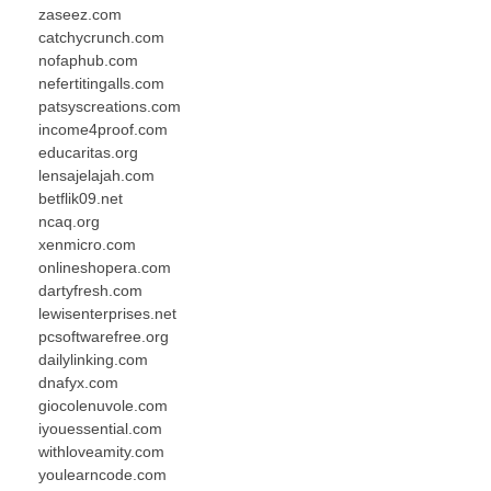
zaseez.com
catchycrunch.com
nofaphub.com
nefertitingalls.com
patsyscreations.com
income4proof.com
educaritas.org
lensajelajah.com
betflik09.net
ncaq.org
xenmicro.com
onlineshopera.com
dartyfresh.com
lewisenterprises.net
pcsoftwarefree.org
dailylinking.com
dnafyx.com
giocolenuvole.com
iyouessential.com
withloveamity.com
youlearncode.com