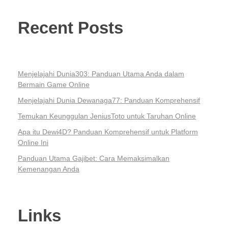
Recent Posts
Menjelajahi Dunia303: Panduan Utama Anda dalam
Bermain Game Online
Menjelajahi Dunia Dewanaga77: Panduan Komprehensif
Temukan Keunggulan JeniusToto untuk Taruhan Online
Apa itu Dewi4D? Panduan Komprehensif untuk Platform
Online Ini
Panduan Utama Gajibet: Cara Memaksimalkan
Kemenangan Anda
Links