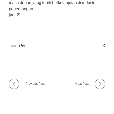
masa depan yang lebih berkelanjutan di industri
penerbangan.
[ad_2]
Tags:
slot
Previous Post
Next Post