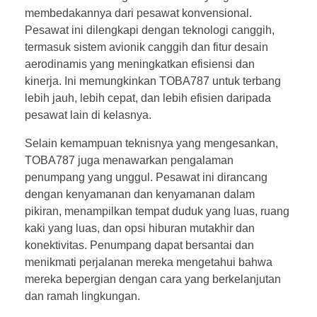
membedakannya dari pesawat konvensional.
Pesawat ini dilengkapi dengan teknologi canggih,
termasuk sistem avionik canggih dan fitur desain
aerodinamis yang meningkatkan efisiensi dan
kinerja. Ini memungkinkan TOBA787 untuk terbang
lebih jauh, lebih cepat, dan lebih efisien daripada
pesawat lain di kelasnya.
Selain kemampuan teknisnya yang mengesankan,
TOBA787 juga menawarkan pengalaman
penumpang yang unggul. Pesawat ini dirancang
dengan kenyamanan dan kenyamanan dalam
pikiran, menampilkan tempat duduk yang luas, ruang
kaki yang luas, dan opsi hiburan mutakhir dan
konektivitas. Penumpang dapat bersantai dan
menikmati perjalanan mereka mengetahui bahwa
mereka bepergian dengan cara yang berkelanjutan
dan ramah lingkungan.