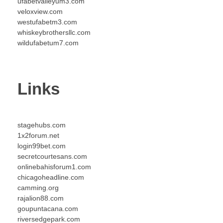
ufabetvalleyum3.com
veloxview.com
westufabetm3.com
whiskeybrothersllc.com
wildufabetum7.com
Links
stagehubs.com
1x2forum.net
login99bet.com
secretcourtesans.com
onlinebahisforum1.com
chicagoheadline.com
camming.org
rajalion88.com
goupuntacana.com
riversedgepark.com