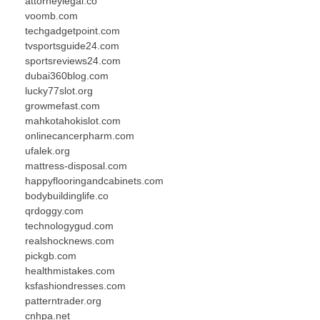
attorneylegal.co
voomb.com
techgadgetpoint.com
tvsportsguide24.com
sportsreviews24.com
dubai360blog.com
lucky77slot.org
growmefast.com
mahkotahokislot.com
onlinecancerpharm.com
ufalek.org
mattress-disposal.com
happyflooringandcabinets.com
bodybuildinglife.co
qrdoggy.com
technologygud.com
realshocknews.com
pickgb.com
healthmistakes.com
ksfashiondresses.com
patterntrader.org
cnhpa.net