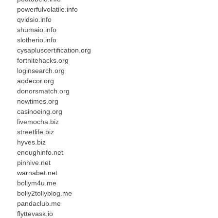
powerfulvolatile.info
qvidsio.info
shumaio.info
slotherio.info
cysapluscertification.org
fortnitehacks.org
loginsearch.org
aodecor.org
donorsmatch.org
nowtimes.org
casinoeing.org
livemocha.biz
streetlife.biz
hyves.biz
enoughinfo.net
pinhive.net
warnabet.net
bollym4u.me
bolly2tollyblog.me
pandaclub.me
flyttevask.io