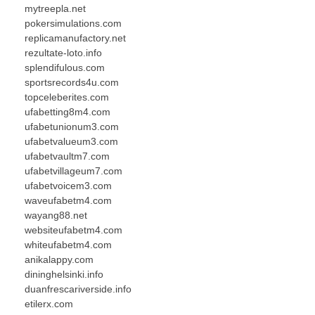
mytreepla.net
pokersimulations.com
replicamanufactory.net
rezultate-loto.info
splendifulous.com
sportsrecords4u.com
topceleberites.com
ufabetting8m4.com
ufabetunionum3.com
ufabetvalueum3.com
ufabetvaultm7.com
ufabetvillageum7.com
ufabetvoicem3.com
waveufabetm4.com
wayang88.net
websiteufabetm4.com
whiteufabetm4.com
anikalappy.com
dininghelsinki.info
duanfrescariverside.info
etilerx.com