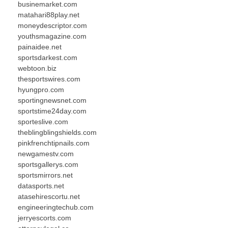
businemarket.com
matahari88play.net
moneydescriptor.com
youthsmagazine.com
painaidee.net
sportsdarkest.com
webtoon.biz
thesportswires.com
hyungpro.com
sportingnewsnet.com
sportstime24day.com
sporteslive.com
theblingblingshields.com
pinkfrenchtipnails.com
newgamestv.com
sportsgallerys.com
sportsmirrors.net
datasports.net
atasehirescortu.net
engineeringtechub.com
jerryescorts.com