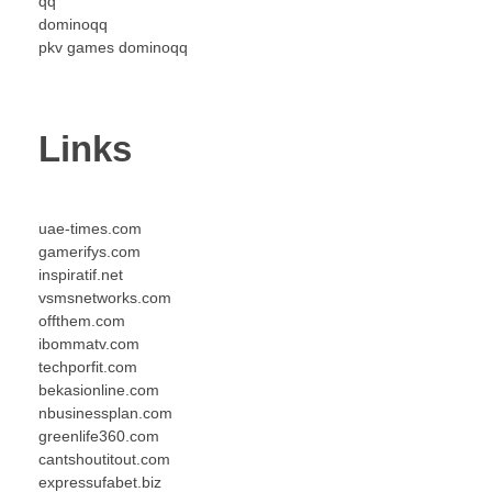
qq
dominoqq
pkv games dominoqq
Links
uae-times.com
gamerifys.com
inspiratif.net
vsmsnetworks.com
offthem.com
ibommatv.com
techporfit.com
bekasionline.com
nbusinessplan.com
greenlife360.com
cantshoutitout.com
expressufabet.biz