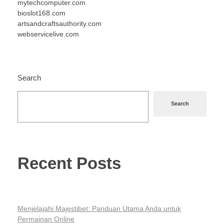
mytechcomputer.com
bioslot168.com
artsandcraftsauthority.com
webservicelive.com
Search
Search
Recent Posts
Menjelajahi Majestibet: Panduan Utama Anda untuk
Permainan Online