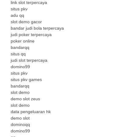
link slot terpercaya
situs pkv
adu qq
slot demo gacor
bandar judi bola terpercaya
judi poker terpercaya
poker online
bandarqq
situs qq
judi slot terpercaya
domino99
situs pkv
situs pkv games
bandarqq
slot demo
demo slot zeus
slot demo
data pengeluaran hk
demo slot
dominoqq
domino99