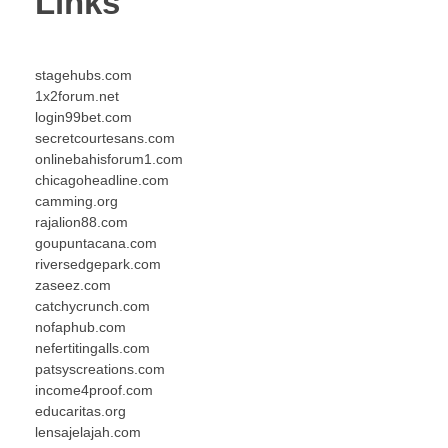
Links
stagehubs.com
1x2forum.net
login99bet.com
secretcourtesans.com
onlinebahisforum1.com
chicagoheadline.com
camming.org
rajalion88.com
goupuntacana.com
riversedgepark.com
zaseez.com
catchycrunch.com
nofaphub.com
nefertitingalls.com
patsyscreations.com
income4proof.com
educaritas.org
lensajelajah.com