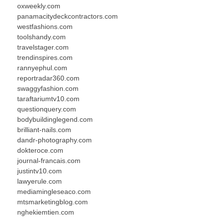
oxweekly.com
panamacitydeckcontractors.com
westfashions.com
toolshandy.com
travelstager.com
trendinspires.com
rannyephul.com
reportradar360.com
swaggyfashion.com
taraftariumtv10.com
questionquery.com
bodybuildinglegend.com
brilliant-nails.com
dandr-photography.com
dokteroce.com
journal-francais.com
justintv10.com
lawyerule.com
mediamingleseaco.com
mtsmarketingblog.com
nghekiemtien.com