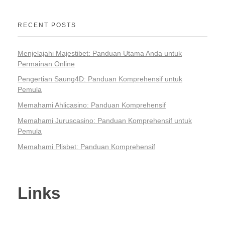
RECENT POSTS
Menjelajahi Majestibet: Panduan Utama Anda untuk
Permainan Online
Pengertian Saung4D: Panduan Komprehensif untuk
Pemula
Memahami Ahlicasino: Panduan Komprehensif
Memahami Juruscasino: Panduan Komprehensif untuk
Pemula
Memahami Plisbet: Panduan Komprehensif
Links