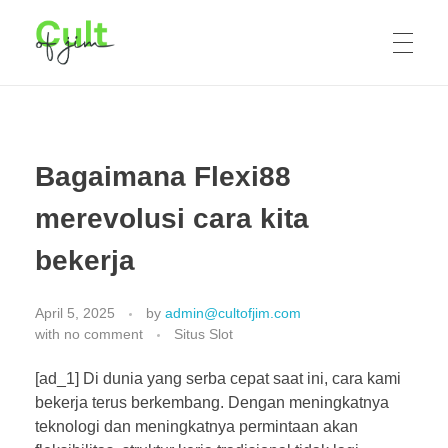
Mainkan slot gacor dari Pragmatic Play malam ini dengan deposit dana. Kesempatan maxwin besar ada di tangan Anda untuk hasil maksimal.
HOME
Bagaimana Flexi88
SITUS SLOT
merevolusi cara kita
bekerja
SLOT DEMO
April 5, 2025
by
admin@cultofjim.com
with
no comment
Situs Slot
SLOT ANTI RUNGKAD
[ad_1] Di dunia yang serba cepat saat ini, cara kami
bekerja terus berkembang. Dengan meningkatnya
teknologi dan meningkatnya permintaan akan