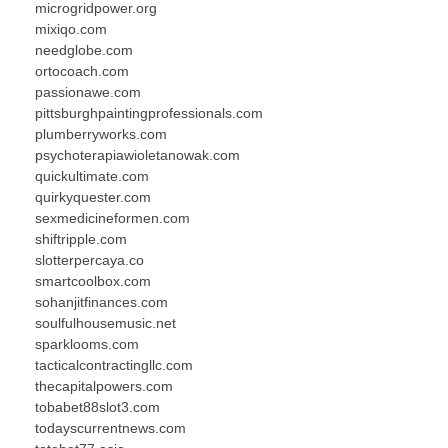
microgridpower.org
mixiqo.com
needglobe.com
ortocoach.com
passionawe.com
pittsburghpaintingprofessionals.com
plumberryworks.com
psychoterapiawioletanowak.com
quickultimate.com
quirkyquester.com
sexmedicineformen.com
shiftripple.com
slotterpercaya.co
smartcoolbox.com
sohanjitfinances.com
soulfulhousemusic.net
sparklooms.com
tacticalcontractingllc.com
thecapitalpowers.com
tobabet88slot3.com
todayscurrentnews.com