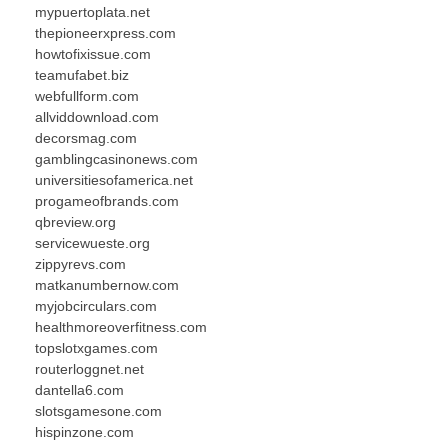
mypuertoplata.net
thepioneerxpress.com
howtofixissue.com
teamufabet.biz
webfullform.com
allviddownload.com
decorsmag.com
gamblingcasinonews.com
universitiesofamerica.net
progameofbrands.com
qbreview.org
servicewueste.org
zippyrevs.com
matkanumbernow.com
myjobcirculars.com
healthmoreoverfitness.com
topslotxgames.com
routerloggnet.net
dantella6.com
slotsgamesone.com
hispinzone.com