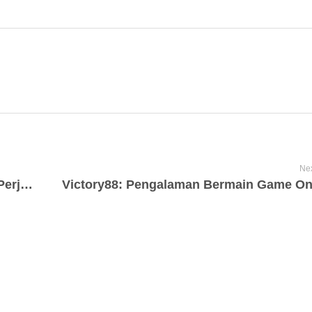
Nex
Menjelajahi Suara Kosmik Angkasa17: Perjalanan Melalui Musik Malaysia