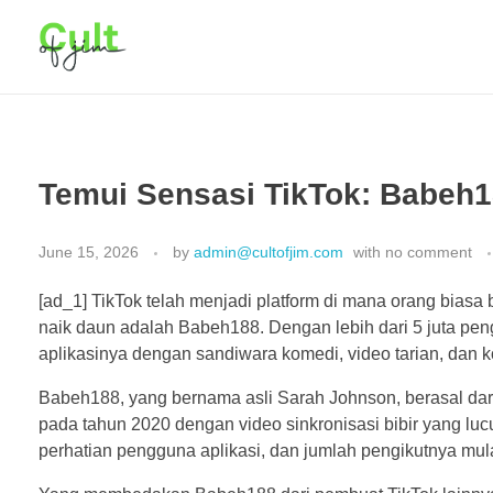
Mainkan slot gacor dari Pragmatic Play malam ini dengan deposit dana. Kesempatan maxwin besar ada di tangan Anda untuk hasil maksimal.
Temui Sensasi TikTok: Babeh
June 15, 2026
by
admin@cultofjim.com
with
no comment
[ad_1] TikTok telah menjadi platform di mana orang bias
naik daun adalah Babeh188. Dengan lebih dari 5 juta pen
aplikasinya dengan sandiwara komedi, video tarian, dan ko
Babeh188, yang bernama asli Sarah Johnson, berasal dari 
pada tahun 2020 dengan video sinkronisasi bibir yang l
perhatian pengguna aplikasi, dan jumlah pengikutnya mul