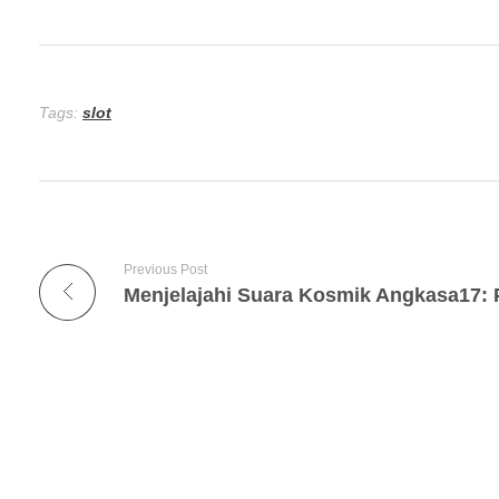
Tags:
slot
Previous Post