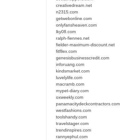
creativedream.net
n2315.com
getwebonline.com
onlyfansheaven.com
lky08.com
ralph-fiennes.net
fielder-maximum-discount.net
fitfllex.com
genesisbusinesscredit.com
inforuang.com
kindsmarket.com
luvelylife.com
macramb.com
mypet-diary.com
oxweekly.com
panamacitydeckcontractors.com
westfashions.com
toolshandy.com
travelstager.com
trendinspires.com
rannyephul.com