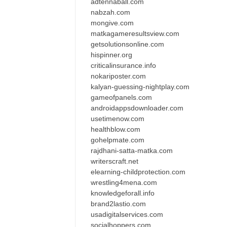
adtennaball.com
nabzah.com
mongive.com
matkagameresultsview.com
getsolutionsonline.com
hispinner.org
criticalinsurance.info
nokariposter.com
kalyan-guessing-nightplay.com
gameofpanels.com
androidappsdownloader.com
usetimenow.com
healthblow.com
gohelpmate.com
rajdhani-satta-matka.com
writerscraft.net
elearning-childprotection.com
wrestling4mena.com
knowledgeforall.info
brand2lastio.com
usadigitalservices.com
socialhoppers.com