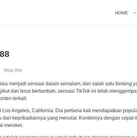
HOME
188
Situs Slot
a bisa menjadi sensasi dalam semalam, dan salah satu bintang 
gikut dan terus bertambah, sensasi TikTok ini telah menggemp
nten terkait.
Los Angeles, California. Dia pertama kali mendapatkan popular
ucu dan kepribadiannya yang menular. Kontennya dengan cepat 
ai meroket.