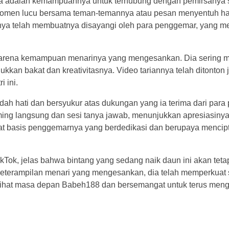
 adalah kemampuannya untuk terhubung dengan pemirsanya se
 momen lucu bersama teman-temannya atau pesan menyentuh hat
annya telah membuatnya disayangi oleh para penggemar, yang m
 karena kemampuan menarinya yang mengesankan. Dia sering 
ukkan bakat dan kreativitasnya. Video tariannya telah ditonton 
i ini.
dah hati dan bersyukur atas dukungan yang ia terima dari par
aming langsung dan sesi tanya jawab, menunjukkan apresiasiny
kat basis penggemarnya yang berdedikasi dan berupaya mencip
ok, jelas bahwa bintang yang sedang naik daun ini akan tet
keterampilan menari yang mengesankan, dia telah memperkuat 
lihat masa depan Babeh188 dan bersemangat untuk terus mengi