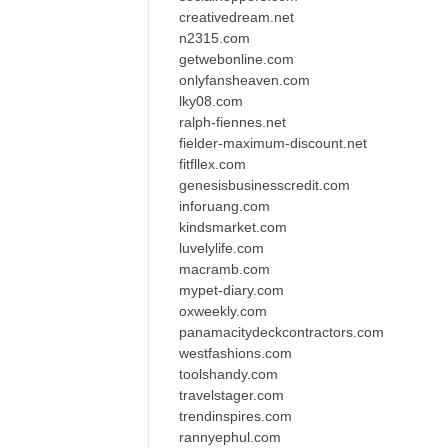
creativedream.net
n2315.com
getwebonline.com
onlyfansheaven.com
lky08.com
ralph-fiennes.net
fielder-maximum-discount.net
fitfllex.com
genesisbusinesscredit.com
inforuang.com
kindsmarket.com
luvelylife.com
macramb.com
mypet-diary.com
oxweekly.com
panamacitydeckcontractors.com
westfashions.com
toolshandy.com
travelstager.com
trendinspires.com
rannyephul.com