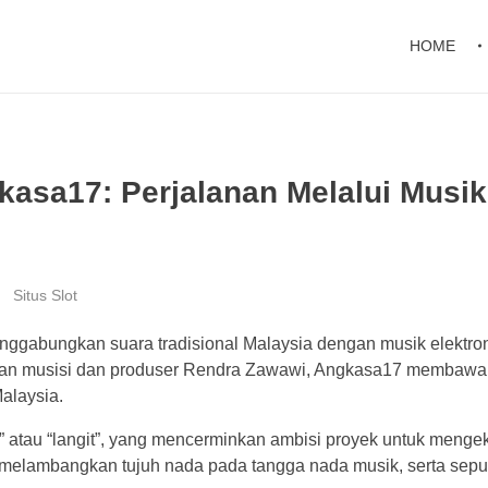
HOME
kasa17: Perjalanan Melalui Musik
Situs Slot
nggabungkan suara tradisional Malaysia dengan musik elektro
san musisi dan produser Rendra Zawawi, Angkasa17 membawa
alaysia.
 atau “langit”, yang mencerminkan ambisi proyek untuk mengek
 melambangkan tujuh nada pada tangga nada musik, serta sepul