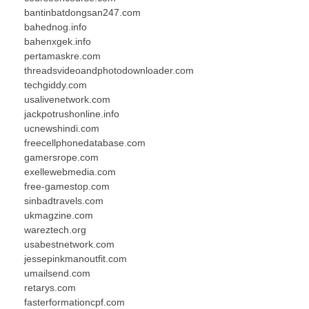
bantinbatdongsan247.com
bahednog.info
bahenxgek.info
pertamaskre.com
threadsvideoandphotodownloader.com
techgiddy.com
usalivenetwork.com
jackpotrushonline.info
ucnewshindi.com
freecellphonedatabase.com
gamersrope.com
exellewebmedia.com
free-gamestop.com
sinbadtravels.com
ukmagzine.com
wareztech.org
usabestnetwork.com
jessepinkmanoutfit.com
umailsend.com
retarys.com
fasterformationcpf.com