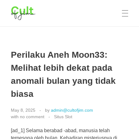
Mainkan slot gacor dari Pragmatic Play malam ini dengan deposit dana. Kesempatan maxwin besar ada di tangan Anda untuk hasil maksimal.
HOME
Perilaku Aneh Moon33:
SITUS SLOT
Melihat lebih dekat pada
anomali bulan yang tidak
SLOT DEMO
biasa
May 8, 2025
by
admin@cultofjim.com
SLOT ANTI RUNGKAD
with
no comment
Situs Slot
[ad_1] Selama berabad -abad, manusia telah
terpesona oleh bulan. Kehadiran misteriusnya di