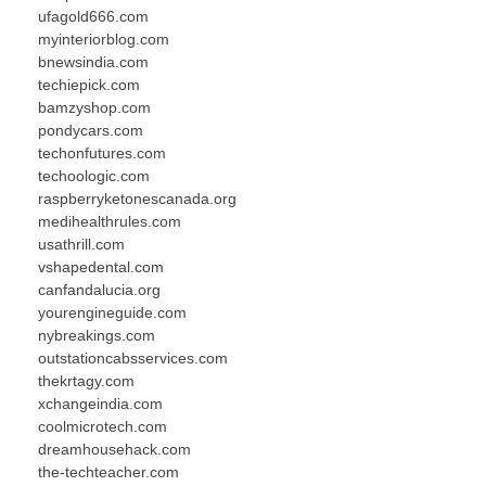
ufagold666.com
myinteriorblog.com
bnewsindia.com
techiepick.com
bamzyshop.com
pondycars.com
techonfutures.com
techoologic.com
raspberryketonescanada.org
medihealthrules.com
usathrill.com
vshapedental.com
canfandalucia.org
yourengineguide.com
nybreakings.com
outstationcabsservices.com
thekrtagy.com
xchangeindia.com
coolmicrotech.com
dreamhousehack.com
the-techteacher.com