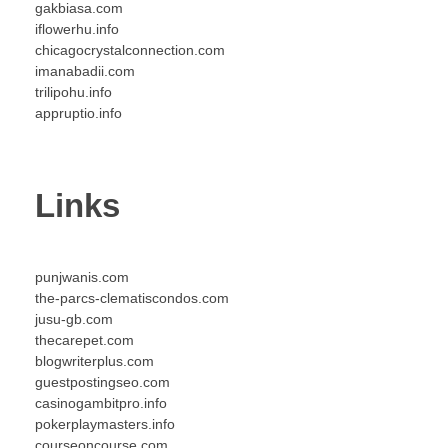
gakbiasa.com
iflowerhu.info
chicagocrystalconnection.com
imanabadii.com
trilipohu.info
appruptio.info
Links
punjwanis.com
the-parcs-clematiscondos.com
jusu-gb.com
thecarepet.com
blogwriterplus.com
guestpostingseo.com
casinogambitpro.info
pokerplaymasters.info
courseoncourse.com