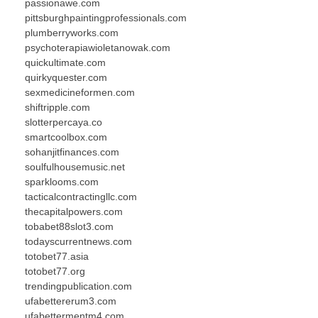
passionawe.com
pittsburghpaintingprofessionals.com
plumberryworks.com
psychoterapiawioletanowak.com
quickultimate.com
quirkyquester.com
sexmedicineformen.com
shiftripple.com
slotterpercaya.co
smartcoolbox.com
sohanjitfinances.com
soulfulhousemusic.net
sparklooms.com
tacticalcontractingllc.com
thecapitalpowers.com
tobabet88slot3.com
todayscurrentnews.com
totobet77.asia
totobet77.org
trendingpublication.com
ufabettererum3.com
ufabettermentm4.com