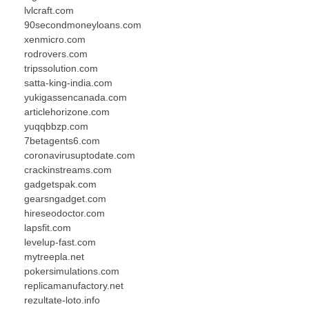
lvlcraft.com
90secondmoneyloans.com
xenmicro.com
rodrovers.com
tripssolution.com
satta-king-india.com
yukigassencanada.com
articlehorizone.com
yuqqbbzp.com
7betagents6.com
coronavirusuptodate.com
crackinstreams.com
gadgetspak.com
gearsngadget.com
hireseodoctor.com
lapsfit.com
levelup-fast.com
mytreepla.net
pokersimulations.com
replicamanufactory.net
rezultate-loto.info