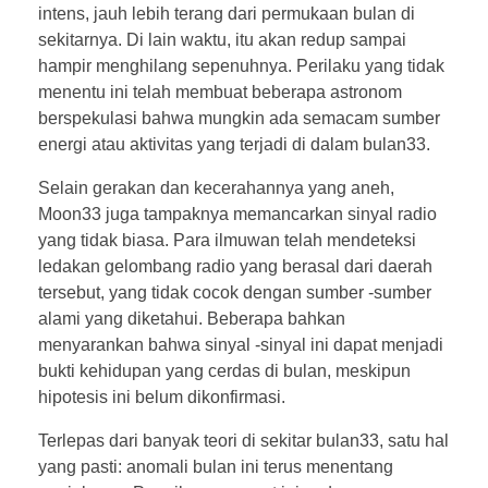
intens, jauh lebih terang dari permukaan bulan di
sekitarnya. Di lain waktu, itu akan redup sampai
hampir menghilang sepenuhnya. Perilaku yang tidak
menentu ini telah membuat beberapa astronom
berspekulasi bahwa mungkin ada semacam sumber
energi atau aktivitas yang terjadi di dalam bulan33.
Selain gerakan dan kecerahannya yang aneh,
Moon33 juga tampaknya memancarkan sinyal radio
yang tidak biasa. Para ilmuwan telah mendeteksi
ledakan gelombang radio yang berasal dari daerah
tersebut, yang tidak cocok dengan sumber -sumber
alami yang diketahui. Beberapa bahkan
menyarankan bahwa sinyal -sinyal ini dapat menjadi
bukti kehidupan yang cerdas di bulan, meskipun
hipotesis ini belum dikonfirmasi.
Terlepas dari banyak teori di sekitar bulan33, satu hal
yang pasti: anomali bulan ini terus menentang