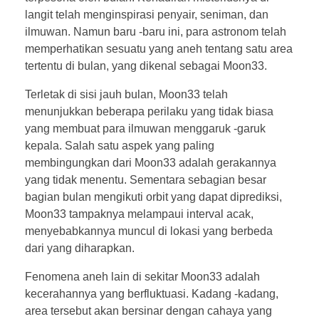
langit telah menginspirasi penyair, seniman, dan
ilmuwan. Namun baru -baru ini, para astronom telah
memperhatikan sesuatu yang aneh tentang satu area
tertentu di bulan, yang dikenal sebagai Moon33.
Terletak di sisi jauh bulan, Moon33 telah
menunjukkan beberapa perilaku yang tidak biasa
yang membuat para ilmuwan menggaruk -garuk
kepala. Salah satu aspek yang paling
membingungkan dari Moon33 adalah gerakannya
yang tidak menentu. Sementara sebagian besar
bagian bulan mengikuti orbit yang dapat diprediksi,
Moon33 tampaknya melampaui interval acak,
menyebabkannya muncul di lokasi yang berbeda
dari yang diharapkan.
Fenomena aneh lain di sekitar Moon33 adalah
kecerahannya yang berfluktuasi. Kadang -kadang,
area tersebut akan bersinar dengan cahaya yang