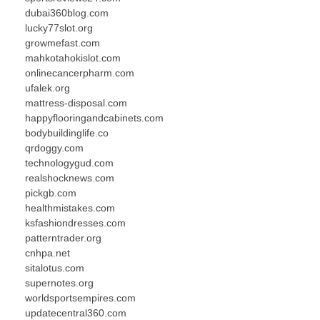
dubai360blog.com
lucky77slot.org
growmefast.com
mahkotahokislot.com
onlinecancerpharm.com
ufalek.org
mattress-disposal.com
happyflooringandcabinets.com
bodybuildinglife.co
qrdoggy.com
technologygud.com
realshocknews.com
pickgb.com
healthmistakes.com
ksfashiondresses.com
patterntrader.org
cnhpa.net
sitalotus.com
supernotes.org
worldsportsempires.com
updatecentral360.com