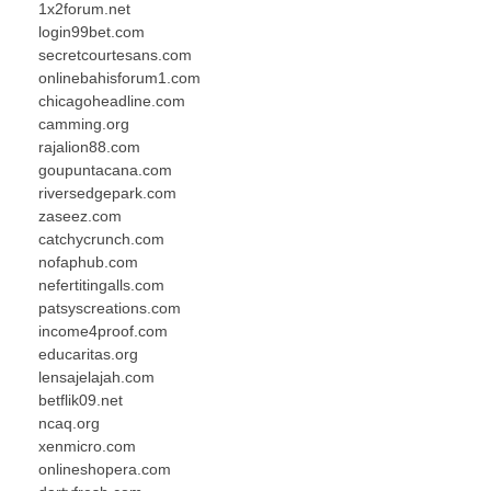
1x2forum.net
login99bet.com
secretcourtesans.com
onlinebahisforum1.com
chicagoheadline.com
camming.org
rajalion88.com
goupuntacana.com
riversedgepark.com
zaseez.com
catchycrunch.com
nofaphub.com
nefertitingalls.com
patsyscreations.com
income4proof.com
educaritas.org
lensajelajah.com
betflik09.net
ncaq.org
xenmicro.com
onlineshopera.com