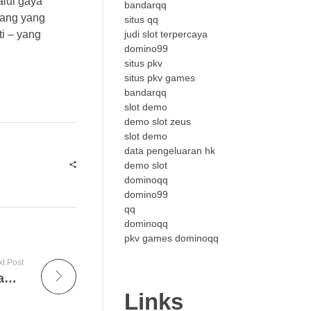
alui gaya
bandarqq
tang yang
situs qq
judi slot terpercaya
ti – yang
domino99
situs pkv
situs pkv games
bandarqq
slot demo
demo slot zeus
slot demo
data pengeluaran hk
demo slot
dominoqq
domino99
qq
dominoqq
pkv games dominoqq
t Post
Mengungkap Misteri Mesinmpo: Pandangan mendalam pada fenomena yang penuh teka-teki ini
Links