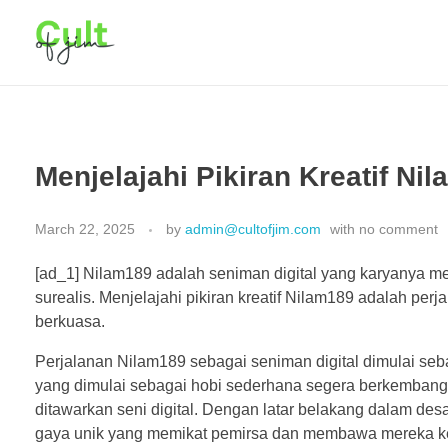
Mainkan slot gacor dari Pragmatic Play malam ini dengan deposit dana. Kesempatan maxwin besar ada di tangan Anda untuk hasil maksimal.
Menjelajahi Pikiran Kreatif Ni
March 22, 2025
by
admin@cultofjim.com
with
no comment
[ad_1] Nilam189 adalah seniman digital yang karyanya me
surealis. Menjelajahi pikiran kreatif Nilam189 adalah perj
berkuasa.
Perjalanan Nilam189 sebagai seniman digital dimulai sebag
yang dimulai sebagai hobi sederhana segera berkembang
ditawarkan seni digital. Dengan latar belakang dalam d
gaya unik yang memikat pemirsa dan membawa mereka ke 