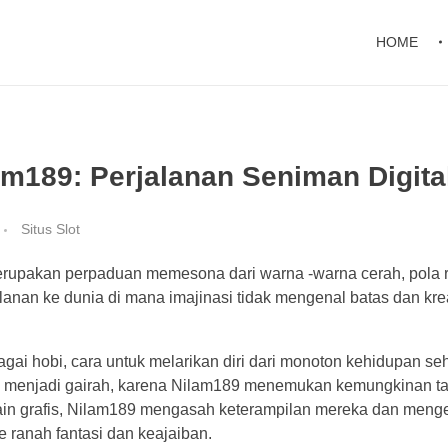
HOME
lam189: Perjalanan Seniman Digita
Situs Slot
rupakan perpaduan memesona dari warna -warna cerah, pola ru
alanan ke dunia di mana imajinasi tidak mengenal batas dan krea
ai hobi, cara untuk melarikan diri dari monoton kehidupan seha
 menjadi gairah, karena Nilam189 menemukan kemungkinan ta
esain grafis, Nilam189 mengasah keterampilan mereka dan me
ranah fantasi dan keajaiban.