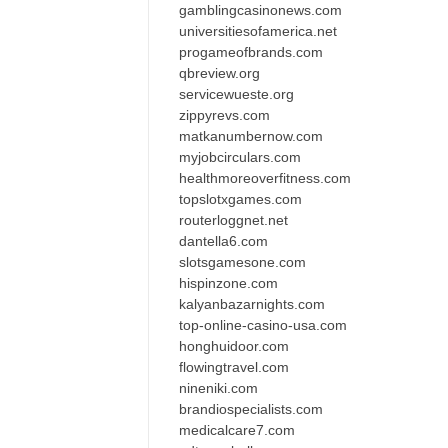
gamblingcasinonews.com
universitiesofamerica.net
progameofbrands.com
qbreview.org
servicewueste.org
zippyrevs.com
matkanumbernow.com
myjobcirculars.com
healthmoreoverfitness.com
topslotxgames.com
routerloggnet.net
dantella6.com
slotsgamesone.com
hispinzone.com
kalyanbazarnights.com
top-online-casino-usa.com
honghuidoor.com
flowingtravel.com
nineniki.com
brandiospecialists.com
medicalcare7.com