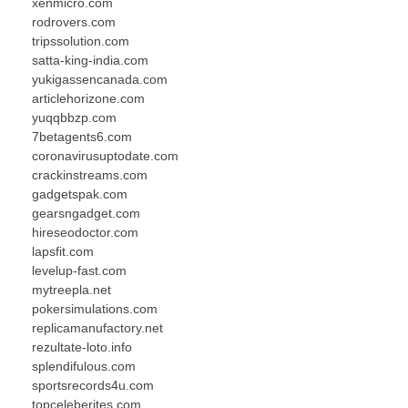
xenmicro.com
rodrovers.com
tripssolution.com
satta-king-india.com
yukigassencanada.com
articlehorizone.com
yuqqbbzp.com
7betagents6.com
coronavirusuptodate.com
crackinstreams.com
gadgetspak.com
gearsngadget.com
hireseodoctor.com
lapsfit.com
levelup-fast.com
mytreepla.net
pokersimulations.com
replicamanufactory.net
rezultate-loto.info
splendifulous.com
sportsrecords4u.com
topceleberites.com