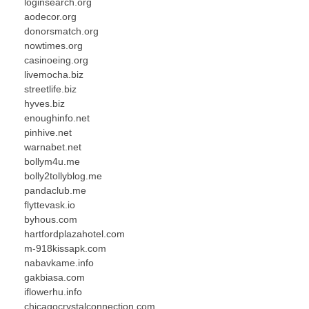
loginsearch.org
aodecor.org
donorsmatch.org
nowtimes.org
casinoeing.org
livemocha.biz
streetlife.biz
hyves.biz
enoughinfo.net
pinhive.net
warnabet.net
bollym4u.me
bolly2tollyblog.me
pandaclub.me
flyttevask.io
byhous.com
hartfordplazahotel.com
m-918kissapk.com
nabavkame.info
gakbiasa.com
iflowerhu.info
chicagocrystalconnection.com