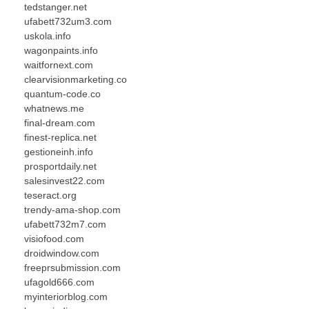
tedstanger.net
ufabett732um3.com
uskola.info
wagonpaints.info
waitfornext.com
clearvisionmarketing.co
quantum-code.co
whatnews.me
final-dream.com
finest-replica.net
gestioneinh.info
prosportdaily.net
salesinvest22.com
teseract.org
trendy-ama-shop.com
ufabett732m7.com
visiofood.com
droidwindow.com
freeprsubmission.com
ufagold666.com
myinteriorblog.com