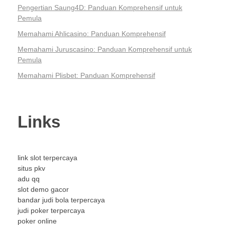
Pengertian Saung4D: Panduan Komprehensif untuk
Pemula
Memahami Ahlicasino: Panduan Komprehensif
Memahami Juruscasino: Panduan Komprehensif untuk
Pemula
Memahami Plisbet: Panduan Komprehensif
Links
link slot terpercaya
situs pkv
adu qq
slot demo gacor
bandar judi bola terpercaya
judi poker terpercaya
poker online