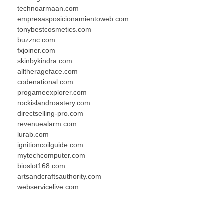
technoarmaan.com
empresasposicionamientoweb.com
tonybestcosmetics.com
buzznc.com
fxjoiner.com
skinbykindra.com
alltherageface.com
codenational.com
progameexplorer.com
rockislandroastery.com
directselling-pro.com
revenuealarm.com
lurab.com
ignitioncoilguide.com
mytechcomputer.com
bioslot168.com
artsandcraftsauthority.com
webservicelive.com