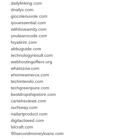
dailylinking.com
dnafyx.com
giocolenuvole.com
iyouessential.com
withloveamity.com
youlearncode.com
fxyatirim.com
abbuguide.com
technologyresult.com
webhostingoffers.org
whatszow.com
ehomeamerca.com
techintendo.com
techgreenpure.com
bestdropshipstore.com
cartelreviews.com
surfsway.com
nailartproduct.com
digitactseed.com
lvlcraft.com
90secondmoneyloans.com