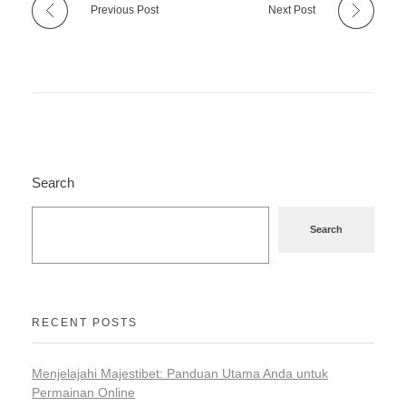
Previous Post
Next Post
Search
Search
RECENT POSTS
Menjelajahi Majestibet: Panduan Utama Anda untuk
Permainan Online