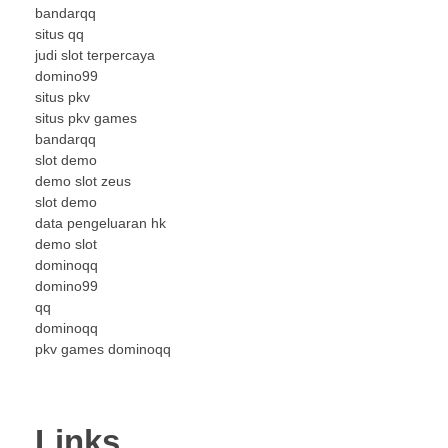
bandarqq
situs qq
judi slot terpercaya
domino99
situs pkv
situs pkv games
bandarqq
slot demo
demo slot zeus
slot demo
data pengeluaran hk
demo slot
dominoqq
domino99
qq
dominoqq
pkv games dominoqq
Links