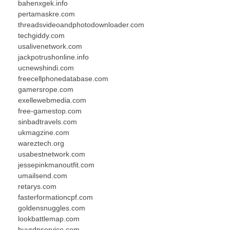
bahenxgek.info
pertamaskre.com
threadsvideoandphotodownloader.com
techgiddy.com
usalivenetwork.com
jackpotrushonline.info
ucnewshindi.com
freecellphonedatabase.com
gamersrope.com
exellewebmedia.com
free-gamestop.com
sinbadtravels.com
ukmagzine.com
wareztech.org
usabestnetwork.com
jessepinkmanoutfit.com
umailsend.com
retarys.com
fasterformationcpf.com
goldensnuggles.com
lookbattlemap.com
buyrdpservice.com