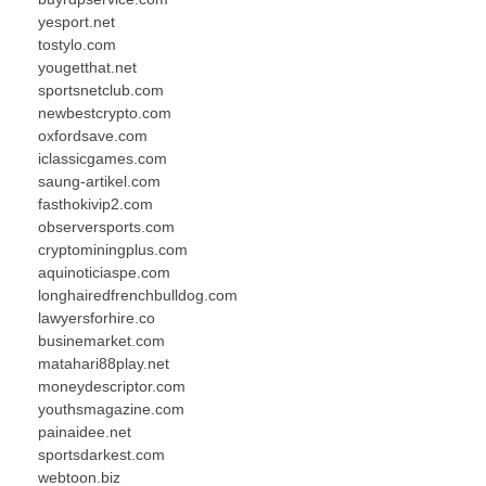
yesport.net
tostylo.com
yougetthat.net
sportsnetclub.com
newbestcrypto.com
oxfordsave.com
iclassicgames.com
saung-artikel.com
fasthokivip2.com
observersports.com
cryptominingplus.com
aquinoticiaspe.com
longhairedfrenchbulldog.com
lawyersforhire.co
businemarket.com
matahari88play.net
moneydescriptor.com
youthsmagazine.com
painaidee.net
sportsdarkest.com
webtoon.biz