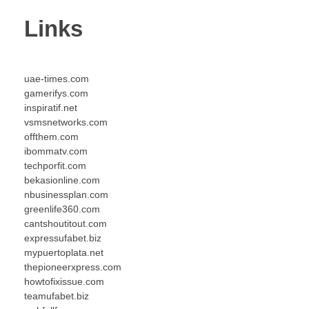
Links
uae-times.com
gamerifys.com
inspiratif.net
vsmsnetworks.com
offthem.com
ibommatv.com
techporfit.com
bekasionline.com
nbusinessplan.com
greenlife360.com
cantshoutitout.com
expressufabet.biz
mypuertoplata.net
thepioneerxpress.com
howtofixissue.com
teamufabet.biz