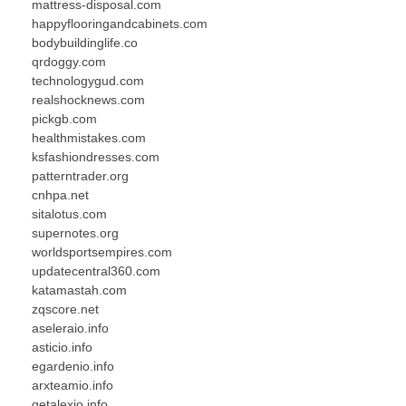
mattress-disposal.com
happyflooringandcabinets.com
bodybuildinglife.co
qrdoggy.com
technologygud.com
realshocknews.com
pickgb.com
healthmistakes.com
ksfashiondresses.com
patterntrader.org
cnhpa.net
sitalotus.com
supernotes.org
worldsportsempires.com
updatecentral360.com
katamastah.com
zqscore.net
aseleraio.info
asticio.info
egardenio.info
arxteamio.info
getalexio.info