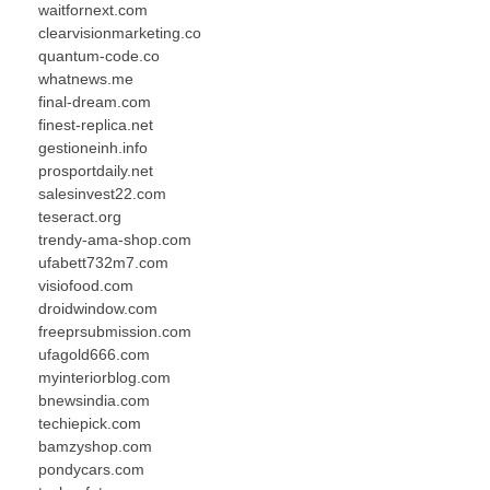
waitfornext.com
clearvisionmarketing.co
quantum-code.co
whatnews.me
final-dream.com
finest-replica.net
gestioneinh.info
prosportdaily.net
salesinvest22.com
teseract.org
trendy-ama-shop.com
ufabett732m7.com
visiofood.com
droidwindow.com
freeprsubmission.com
ufagold666.com
myinteriorblog.com
bnewsindia.com
techiepick.com
bamzyshop.com
pondycars.com