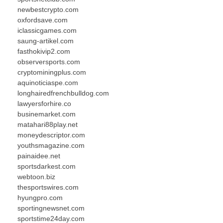
newbestcrypto.com
oxfordsave.com
iclassicgames.com
saung-artikel.com
fasthokivip2.com
observersports.com
cryptominingplus.com
aquinoticiaspe.com
longhairedfrenchbulldog.com
lawyersforhire.co
businemarket.com
matahari88play.net
moneydescriptor.com
youthsmagazine.com
painaidee.net
sportsdarkest.com
webtoon.biz
thesportswires.com
hyungpro.com
sportingnewsnet.com
sportstime24day.com