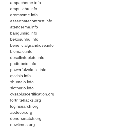
ampacheme.info
ampullahu.info
aromaxme.info
asserthatecontrast.info
atenderme.info
bangumiio.info
bekosunhu.info
beneficialgrandiose.info
blomaio.info
dosellinfoplete.info
podtubeio.info
powerfulvolatile.info
qvidsio.info
shumaio.info
slotherio.info
cysapluscertification.org
fortnitehacks.org
loginsearch.org
aodecor.org
donorsmatch.org
nowtimes.org