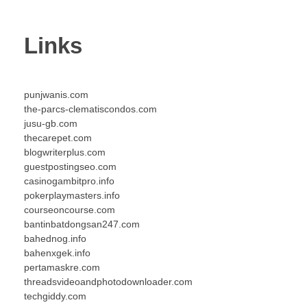
Links
punjwanis.com
the-parcs-clematiscondos.com
jusu-gb.com
thecarepet.com
blogwriterplus.com
guestpostingseo.com
casinogambitpro.info
pokerplaymasters.info
courseoncourse.com
bantinbatdongsan247.com
bahednog.info
bahenxgek.info
pertamaskre.com
threadsvideoandphotodownloader.com
techgiddy.com