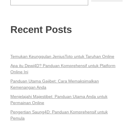
Recent Posts
Temukan Keunggulan JeniusToto untuk Taruhan Online
Apa itu Dewi4D? Panduan Komprehensif untuk Platform
Online Ini
Panduan Utama Gajibet: Cara Memaksimalkan
Kemenangan Anda
Menjelajahi Majestibet: Panduan Utama Anda untuk
Permainan Online
Pengertian Saung4D: Panduan Komprehensif untuk
Pemula