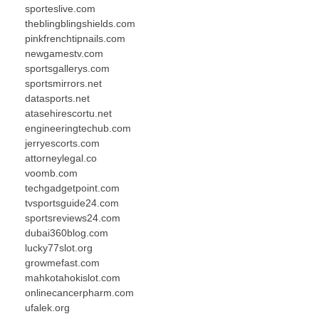
sporteslive.com
theblingblingshields.com
pinkfrenchtipnails.com
newgamestv.com
sportsgallerys.com
sportsmirrors.net
datasports.net
atasehirescortu.net
engineeringtechub.com
jerryescorts.com
attorneylegal.co
voomb.com
techgadgetpoint.com
tvsportsguide24.com
sportsreviews24.com
dubai360blog.com
lucky77slot.org
growmefast.com
mahkotahokislot.com
onlinecancerpharm.com
ufalek.org