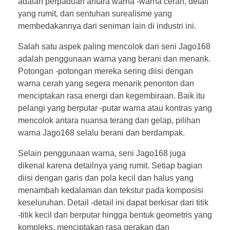
adalah perpaduan antara warna -warna cerah, detail
yang rumit, dan sentuhan surealisme yang
membedakannya dari seniman lain di industri ini.
Salah satu aspek paling mencolok dari seni Jago168
adalah penggunaan warna yang berani dan menarik.
Potongan -potongan mereka sering diisi dengan
warna cerah yang segera menarik penonton dan
menciptakan rasa energi dan kegembiraan. Baik itu
pelangi yang berputar -putar warna atau kontras yang
mencolok antara nuansa terang dan gelap, pilihan
warna Jago168 selalu berani dan berdampak.
Selain penggunaan warna, seni Jago168 juga
dikenal karena detailnya yang rumit. Setiap bagian
diisi dengan garis dan pola kecil dan halus yang
menambah kedalaman dan tekstur pada komposisi
keseluruhan. Detail -detail ini dapat berkisar dari titik
-titik kecil dan berputar hingga bentuk geometris yang
kompleks, menciptakan rasa gerakan dan