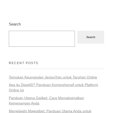
Search
Search
RECENT POSTS
Temukan Keunggulan JeniusToto untuk Taruhan Online
Apa itu Dewi4D? Panduan Komprehensif untuk Platform
Online Ini
Panduan Utama Gajibet: Cara Memaksimalkan
Kemenangan Anda
Menjelajahi Majestibet: Panduan Utama Anda untuk