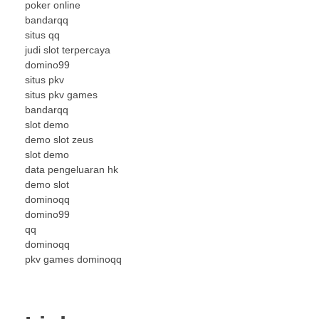
poker online
bandarqq
situs qq
judi slot terpercaya
domino99
situs pkv
situs pkv games
bandarqq
slot demo
demo slot zeus
slot demo
data pengeluaran hk
demo slot
dominoqq
domino99
qq
dominoqq
pkv games dominoqq