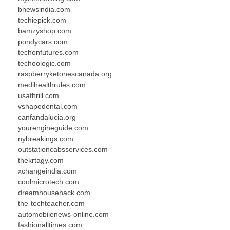
bnewsindia.com
techiepick.com
bamzyshop.com
pondycars.com
techonfutures.com
techoologic.com
raspberryketonescanada.org
medihealthrules.com
usathrill.com
vshapedental.com
canfandalucia.org
yourengineguide.com
nybreakings.com
outstationcabsservices.com
thekrtagy.com
xchangeindia.com
coolmicrotech.com
dreamhousehack.com
the-techteacher.com
automobilenews-online.com
fashionalltimes.com