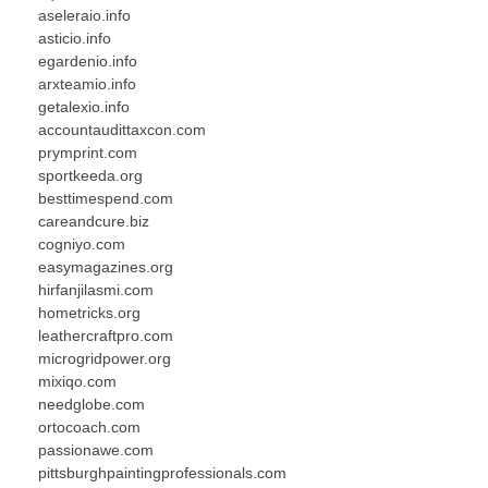
aseleraio.info
asticio.info
egardenio.info
arxteamio.info
getalexio.info
accountaudittaxcon.com
prymprint.com
sportkeeda.org
besttimespend.com
careandcure.biz
cogniyo.com
easymagazines.org
hirfanjilasmi.com
hometricks.org
leathercraftpro.com
microgridpower.org
mixiqo.com
needglobe.com
ortocoach.com
passionawe.com
pittsburghpaintingprofessionals.com