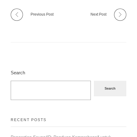
Previous Post
Next Post
Search
Search
RECENT POSTS
Pengertian Saung4D: Panduan Komprehensif untuk