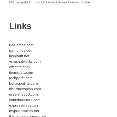
Menjelajahi Bunga99: Masa Depan Game Online
Links
uae-times.com
gamerifys.com
inspiratif.net
vsmsnetworks.com
offthem.com
ibommatv.com
techporfit.com
bekasionline.com
nbusinessplan.com
greenlife360.com
cantshoutitout.com
expressufabet.biz
mypuertoplata.net
thepioneerxpress.com