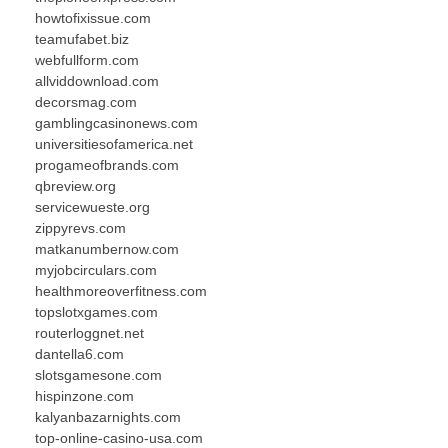
howtofixissue.com
teamufabet.biz
webfullform.com
allviddownload.com
decorsmag.com
gamblingcasinonews.com
universitiesofamerica.net
progameofbrands.com
qbreview.org
servicewueste.org
zippyrevs.com
matkanumbernow.com
myjobcirculars.com
healthmoreoverfitness.com
topslotxgames.com
routerloggnet.net
dantella6.com
slotsgamesone.com
hispinzone.com
kalyanbazarnights.com
top-online-casino-usa.com