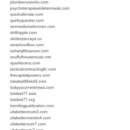
plumberryworks.com
psychoterapiawioletanowak.com
quickultimate.com
quirkyquester.com
sexmedicineformen.com
shiftripple.com
slotterpercaya.co
smartcoolbox.com
sohanjitfinances.com
soulfulhousemusic.net
sparklooms.com
tacticalcontractingllc.com
thecapitalpowers.com
tobabet88slot3.com
todayscurrentnews.com
totobet77.asia
totobet77.org
trendingpublication.com
ufabettererum3.com
ufabettermentm4.com
ufabettersum7.com