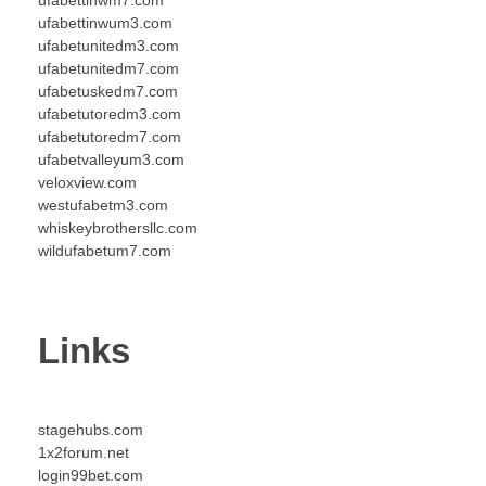
ufabettinwm7.com
ufabettinwum3.com
ufabetunitedm3.com
ufabetunitedm7.com
ufabetuskedm7.com
ufabetutoredm3.com
ufabetutoredm7.com
ufabetvalleyum3.com
veloxview.com
westufabetm3.com
whiskeybrothersllc.com
wildufabetum7.com
Links
stagehubs.com
1x2forum.net
login99bet.com