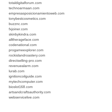
totaldigitalforum.com
technoarmaan.com
empresasposicionamientoweb.com
tonybestcosmetics.com
buzznc.com
fxjoiner.com
skinbykindra.com
alltherageface.com
codenational.com
progameexplorer.com
rockislandroastery.com
directselling-pro.com
revenuealarm.com
lurab.com
ignitioncoilguide.com
mytechcomputer.com
bioslot168.com
artsandcraftsauthority.com
webservicelive.com