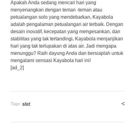
Apakah Anda sedang mencari hari yang
menyenangkan dengan teman -teman atau
petualangan solo yang mendebarkan, Kayabola
adalah pengalaman petualangan air terbaik. Dengan
desain inovatif, kecepatan yang mengesankan, dan
stabilitas yang tak tertandingi, Kayabola menjanjikan
hari yang tak terlupakan di atas air. Jadi mengapa
menunggu? Raih dayung Anda dan bersiaplah untuk
mengalami sensasi Kayabola hari ini!
[ad_2]
Tags:
slot