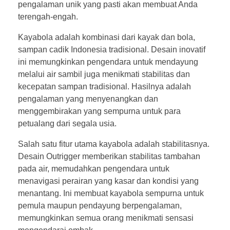
pengalaman unik yang pasti akan membuat Anda
terengah-engah.
Kayabola adalah kombinasi dari kayak dan bola,
sampan cadik Indonesia tradisional. Desain inovatif
ini memungkinkan pengendara untuk mendayung
melalui air sambil juga menikmati stabilitas dan
kecepatan sampan tradisional. Hasilnya adalah
pengalaman yang menyenangkan dan
menggembirakan yang sempurna untuk para
petualang dari segala usia.
Salah satu fitur utama kayabola adalah stabilitasnya.
Desain Outrigger memberikan stabilitas tambahan
pada air, memudahkan pengendara untuk
menavigasi perairan yang kasar dan kondisi yang
menantang. Ini membuat kayabola sempurna untuk
pemula maupun pendayung berpengalaman,
memungkinkan semua orang menikmati sensasi