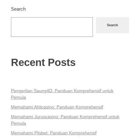
Search
Search
Recent Posts
Pengertian Saung4D: Panduan Komprehensif untuk
Pemula
Memahami Ahlicasino: Panduan Komprehensif
Memahami Juruscasino: Panduan Komprehensif untuk
Pemula
Memahami Plisbet: Panduan Komprehensif