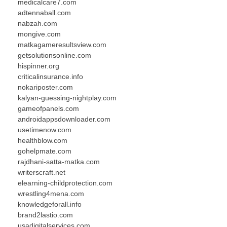
medicalcare7.com
adtennaball.com
nabzah.com
mongive.com
matkagameresultsview.com
getsolutionsonline.com
hispinner.org
criticalinsurance.info
nokariposter.com
kalyan-guessing-nightplay.com
gameofpanels.com
androidappsdownloader.com
usetimenow.com
healthblow.com
gohelpmate.com
rajdhani-satta-matka.com
writerscraft.net
elearning-childprotection.com
wrestling4mena.com
knowledgeforall.info
brand2lastio.com
usadigitalservices.com