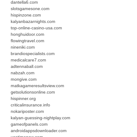
dantella6.com
slotsgamesone.com
hispinzone.com
kalyanbazarnights.com
top-online-casino-usa.com
honghuidoor.com
flowingtravel.com
nineniki.com
brandiospecialists.com
medicalcare7.com
adtennaball.com
nabzah.com
mongive.com
matkagameresultsview.com
getsolutionsonline.com
hispinner.org
criticalinsurance.info
nokariposter.com
kalyan-guessing-nightplay.com
gameofpanels.com
androidappsdownloader.com
usetimenow.com