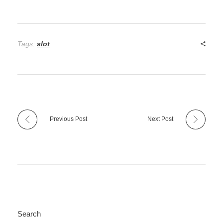
Tags:
slot
Previous Post
Next Post
Search