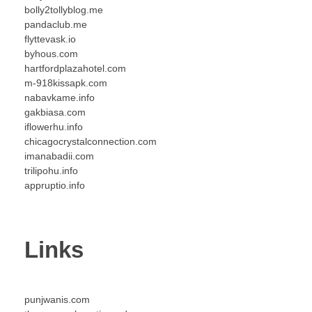
bolly2tollyblog.me
pandaclub.me
flyttevask.io
byhous.com
hartfordplazahotel.com
m-918kissapk.com
nabavkame.info
gakbiasa.com
iflowerhu.info
chicagocrystalconnection.com
imanabadii.com
trilipohu.info
appruptio.info
Links
punjwanis.com