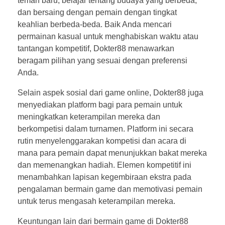
teman baru, belajar tentang budaya yang berbeda,
dan bersaing dengan pemain dengan tingkat
keahlian berbeda-beda. Baik Anda mencari
permainan kasual untuk menghabiskan waktu atau
tantangan kompetitif, Dokter88 menawarkan
beragam pilihan yang sesuai dengan preferensi
Anda.
Selain aspek sosial dari game online, Dokter88 juga
menyediakan platform bagi para pemain untuk
meningkatkan keterampilan mereka dan
berkompetisi dalam turnamen. Platform ini secara
rutin menyelenggarakan kompetisi dan acara di
mana para pemain dapat menunjukkan bakat mereka
dan memenangkan hadiah. Elemen kompetitif ini
menambahkan lapisan kegembiraan ekstra pada
pengalaman bermain game dan memotivasi pemain
untuk terus mengasah keterampilan mereka.
Keuntungan lain dari bermain game di Dokter88