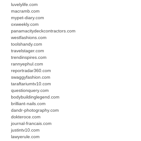
luvelylife.com
macramb.com
mypet-diary.com
oxweekly.com
panamacitydeckcontractors.com
westfashions.com
toolshandy.com
travelstager.com
trendinspires.com
rannyephul.com
reportradar360.com
swaggyfashion.com
taraftariumtv10.com
questionquery.com
bodybuildinglegend.com
brilliant-nails.com
dandr-photography.com
dokteroce.com
journal-francais.com
justintv10.com
lawyerule.com