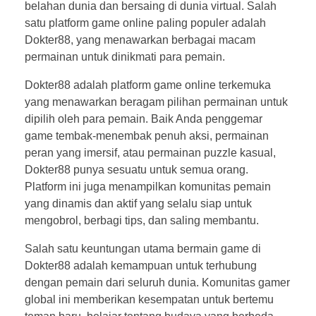
belahan dunia dan bersaing di dunia virtual. Salah
satu platform game online paling populer adalah
Dokter88, yang menawarkan berbagai macam
permainan untuk dinikmati para pemain.
Dokter88 adalah platform game online terkemuka
yang menawarkan beragam pilihan permainan untuk
dipilih oleh para pemain. Baik Anda penggemar
game tembak-menembak penuh aksi, permainan
peran yang imersif, atau permainan puzzle kasual,
Dokter88 punya sesuatu untuk semua orang.
Platform ini juga menampilkan komunitas pemain
yang dinamis dan aktif yang selalu siap untuk
mengobrol, berbagi tips, dan saling membantu.
Salah satu keuntungan utama bermain game di
Dokter88 adalah kemampuan untuk terhubung
dengan pemain dari seluruh dunia. Komunitas gamer
global ini memberikan kesempatan untuk bertemu