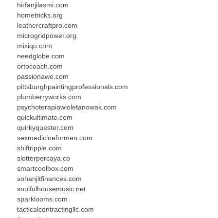
hirfanjilasmi.com
hometricks.org
leathercraftpro.com
microgridpower.org
mixiqo.com
needglobe.com
ortocoach.com
passionawe.com
pittsburghpaintingprofessionals.com
plumberryworks.com
psychoterapiawioletanowak.com
quickultimate.com
quirkyquester.com
sexmedicineformen.com
shiftripple.com
slotterpercaya.co
smartcoolbox.com
sohanjitfinances.com
soulfulhousemusic.net
sparklooms.com
tacticalcontractingllc.com