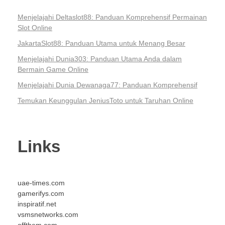
Menjelajahi Deltaslot88: Panduan Komprehensif Permainan
Slot Online
JakartaSlot88: Panduan Utama untuk Menang Besar
Menjelajahi Dunia303: Panduan Utama Anda dalam
Bermain Game Online
Menjelajahi Dunia Dewanaga77: Panduan Komprehensif
Temukan Keunggulan JeniusToto untuk Taruhan Online
Links
uae-times.com
gamerifys.com
inspiratif.net
vsmsnetworks.com