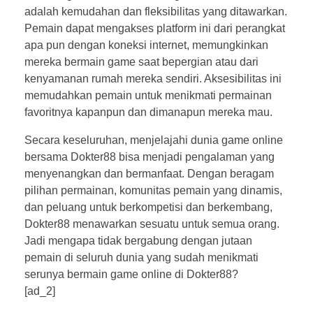
adalah kemudahan dan fleksibilitas yang ditawarkan.
Pemain dapat mengakses platform ini dari perangkat
apa pun dengan koneksi internet, memungkinkan
mereka bermain game saat bepergian atau dari
kenyamanan rumah mereka sendiri. Aksesibilitas ini
memudahkan pemain untuk menikmati permainan
favoritnya kapanpun dan dimanapun mereka mau.
Secara keseluruhan, menjelajahi dunia game online
bersama Dokter88 bisa menjadi pengalaman yang
menyenangkan dan bermanfaat. Dengan beragam
pilihan permainan, komunitas pemain yang dinamis,
dan peluang untuk berkompetisi dan berkembang,
Dokter88 menawarkan sesuatu untuk semua orang.
Jadi mengapa tidak bergabung dengan jutaan
pemain di seluruh dunia yang sudah menikmati
serunya bermain game online di Dokter88?
[ad_2]