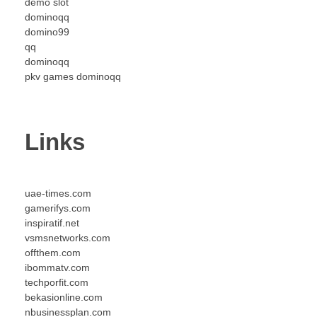
demo slot
dominoqq
domino99
qq
dominoqq
pkv games dominoqq
Links
uae-times.com
gamerifys.com
inspiratif.net
vsmsnetworks.com
offthem.com
ibommatv.com
techporfit.com
bekasionline.com
nbusinessplan.com