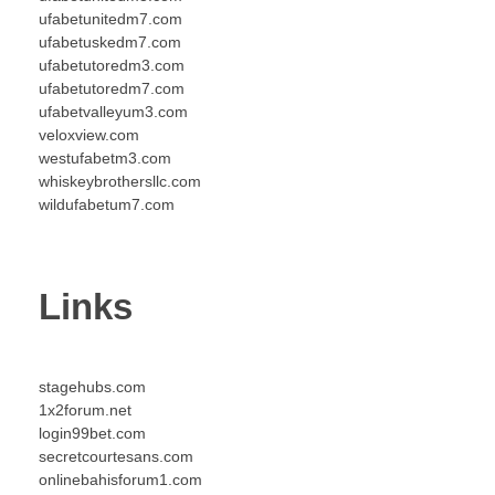
ufabetunitedm7.com
ufabetuskedm7.com
ufabetutoredm3.com
ufabetutoredm7.com
ufabetvalleyum3.com
veloxview.com
westufabetm3.com
whiskeybrothersllc.com
wildufabetum7.com
Links
stagehubs.com
1x2forum.net
login99bet.com
secretcourtesans.com
onlinebahisforum1.com