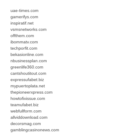
uae-times.com
gamerifys.com
inspiratif.net
vsmsnetworks.com
offthem.com
ibommatv.com
techporfit.com
bekasionline.com
nbusinessplan.com
greenlife360.com
cantshoutitout.com
expressufabet.biz
mypuertoplata.net
thepioneerxpress.com
howtofixissue.com
teamufabet.biz
webfullform.com
allviddownload.com
decorsmag.com
gamblingcasinonews.com