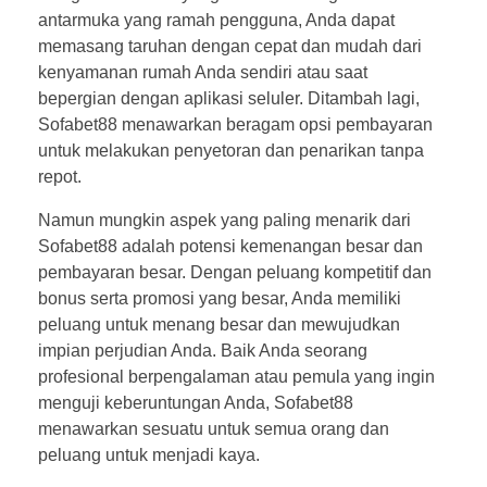
antarmuka yang ramah pengguna, Anda dapat
memasang taruhan dengan cepat dan mudah dari
kenyamanan rumah Anda sendiri atau saat
bepergian dengan aplikasi seluler. Ditambah lagi,
Sofabet88 menawarkan beragam opsi pembayaran
untuk melakukan penyetoran dan penarikan tanpa
repot.
Namun mungkin aspek yang paling menarik dari
Sofabet88 adalah potensi kemenangan besar dan
pembayaran besar. Dengan peluang kompetitif dan
bonus serta promosi yang besar, Anda memiliki
peluang untuk menang besar dan mewujudkan
impian perjudian Anda. Baik Anda seorang
profesional berpengalaman atau pemula yang ingin
menguji keberuntungan Anda, Sofabet88
menawarkan sesuatu untuk semua orang dan
peluang untuk menjadi kaya.