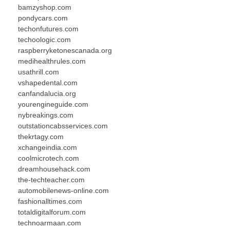
bamzyshop.com
pondycars.com
techonfutures.com
techoologic.com
raspberryketonescanada.org
medihealthrules.com
usathrill.com
vshapedental.com
canfandalucia.org
yourengineguide.com
nybreakings.com
outstationcabsservices.com
thekrtagy.com
xchangeindia.com
coolmicrotech.com
dreamhousehack.com
the-techteacher.com
automobilenews-online.com
fashionalltimes.com
totaldigitalforum.com
technoarmaan.com