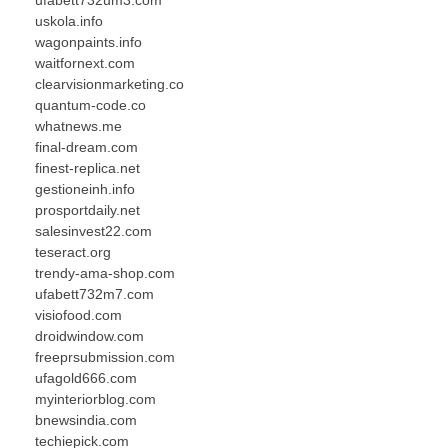
uskola.info
wagonpaints.info
waitfornext.com
clearvisionmarketing.co
quantum-code.co
whatnews.me
final-dream.com
finest-replica.net
gestioneinh.info
prosportdaily.net
salesinvest22.com
teseract.org
trendy-ama-shop.com
ufabett732m7.com
visiofood.com
droidwindow.com
freeprsubmission.com
ufagold666.com
myinteriorblog.com
bnewsindia.com
techiepick.com