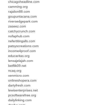
chicagoheadline.com
camming.org
rajalion88.com
goupuntacana.com
riversedgepark.com
zaseez.com
catchycrunch.com
nofaphub.com
nefertitingalls.com
patsyscreations.com
income4proof.com
educaritas.org
lensajelajah.com
betflik09.net
ncaq.org
xenmicro.com
onlineshopera.com
dartyfresh.com
lewisenterprises.net
pcsoftwarefree.org
dailylinking.com
dnafyx.com