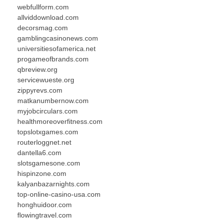
webfullform.com
allviddownload.com
decorsmag.com
gamblingcasinonews.com
universitiesofamerica.net
progameofbrands.com
qbreview.org
servicewueste.org
zippyrevs.com
matkanumbernow.com
myjobcirculars.com
healthmoreoverfitness.com
topslotxgames.com
routerloggnet.net
dantella6.com
slotsgamesone.com
hispinzone.com
kalyanbazarnights.com
top-online-casino-usa.com
honghuidoor.com
flowingtravel.com