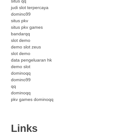
situs qq
judi slot terpercaya
domino99
situs pkv
situs pkv games
bandarqq
slot demo
demo slot zeus
slot demo
data pengeluaran hk
demo slot
dominoqq
domino99
qq
dominoqq
pkv games dominoqq
Links