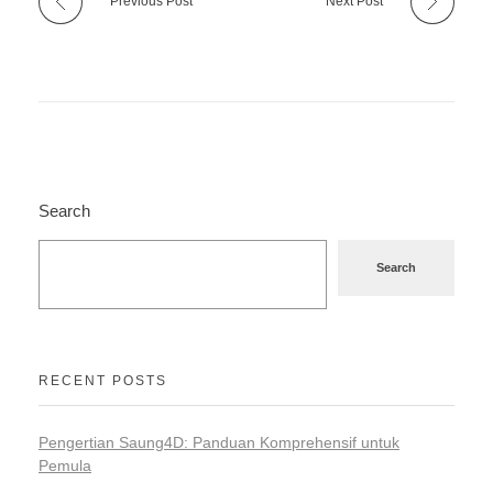
Previous Post
Next Post
Search
Search
RECENT POSTS
Pengertian Saung4D: Panduan Komprehensif untuk
Pemula