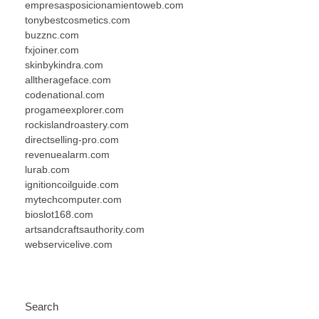
empresasposicionamientoweb.com
tonybestcosmetics.com
buzznc.com
fxjoiner.com
skinbykindra.com
alltherageface.com
codenational.com
progameexplorer.com
rockislandroastery.com
directselling-pro.com
revenuealarm.com
lurab.com
ignitioncoilguide.com
mytechcomputer.com
bioslot168.com
artsandcraftsauthority.com
webservicelive.com
Search