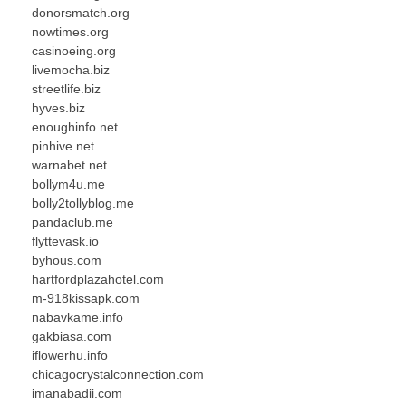
donorsmatch.org
nowtimes.org
casinoeing.org
livemocha.biz
streetlife.biz
hyves.biz
enoughinfo.net
pinhive.net
warnabet.net
bollym4u.me
bolly2tollyblog.me
pandaclub.me
flyttevask.io
byhous.com
hartfordplazahotel.com
m-918kissapk.com
nabavkame.info
gakbiasa.com
iflowerhu.info
chicagocrystalconnection.com
imanabadii.com