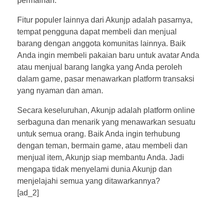
permainan.
Fitur populer lainnya dari Akunjp adalah pasarnya,
tempat pengguna dapat membeli dan menjual
barang dengan anggota komunitas lainnya. Baik
Anda ingin membeli pakaian baru untuk avatar Anda
atau menjual barang langka yang Anda peroleh
dalam game, pasar menawarkan platform transaksi
yang nyaman dan aman.
Secara keseluruhan, Akunjp adalah platform online
serbaguna dan menarik yang menawarkan sesuatu
untuk semua orang. Baik Anda ingin terhubung
dengan teman, bermain game, atau membeli dan
menjual item, Akunjp siap membantu Anda. Jadi
mengapa tidak menyelami dunia Akunjp dan
menjelajahi semua yang ditawarkannya?
[ad_2]