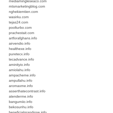
mediamingleseaco.com
mtsmarketingblog.com
nghekiemtien.com
wasirku.com
tejas24.com
poolturbo.com
prachestait.com
artforafghans.info
airvendio.info
healthexe.info
puretecx.info
tecadvance.info
aminityio.info
amiolahu.info
ampacheme.info
ampullahu.info
aromaxme.info
asserthatecontrast.info
atenderme.info
bangumiio.info
bekosunhu.info
beneficialgrandiose.info