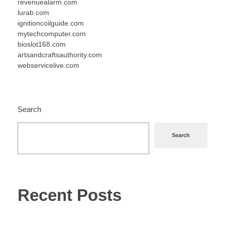
revenuealarm.com
lurab.com
ignitioncoilguide.com
mytechcomputer.com
bioslot168.com
artsandcraftsauthority.com
webservicelive.com
Search
Search
Recent Posts