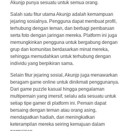
Akunjp punya sesuatu untuk semua orang.
Salah satu fitur utama Akunjp adalah kemampuan
jejaring sosialnya. Pengguna dapat membuat profil,
terhubung dengan teman, dan berbagi pembaruan
serta foto dengan jaringan mereka. Platform ini juga
memungkinkan pengguna untuk bergabung dengan
grup dan komunitas berdasarkan minat mereka,
sehingga memudahkan untuk terhubung dengan
individu yang berpikiran sama.
Selain fitur jejaring sosial, Akunjp juga menawarkan
beragam game online untuk dinikmati penggunanya.
Dari game puzzle kasual hingga pengalaman
multipemain yang imersif, selalu ada sesuatu untuk
setiap tipe gamer di platform ini. Pemain dapat
bersaing dengan teman atau orang asing,
mendapatkan hadiah, dan meningkatkan
keterampilan mereka seiring kemajuan dalam