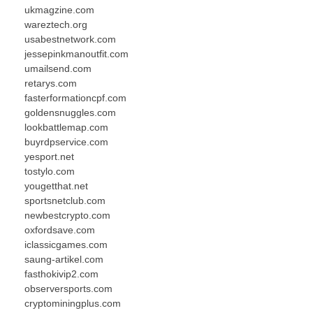
ukmagzine.com
wareztech.org
usabestnetwork.com
jessepinkmanoutfit.com
umailsend.com
retarys.com
fasterformationcpf.com
goldensnuggles.com
lookbattlemap.com
buyrdpservice.com
yesport.net
tostylo.com
yougetthat.net
sportsnetclub.com
newbestcrypto.com
oxfordsave.com
iclassicgames.com
saung-artikel.com
fasthokivip2.com
observersports.com
cryptominingplus.com