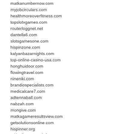
matkanumbernow.com
myjobcirculars.com
healthmoreoverfitness.com
topslotxgames.com
routerloggnet.net
dantella6.com
slotsgamesone.com
hispinzone.com
kalyanbazarnights.com
top-online-casino-usa.com
honghuidoor.com
flowingtravel.com
nineniki.com
brandiospecialists.com
medicalcare7.com
adtennaball.com
nabzah.com
mongive.com
matkagameresultsview.com
getsolutionsonline.com
hispinner.org