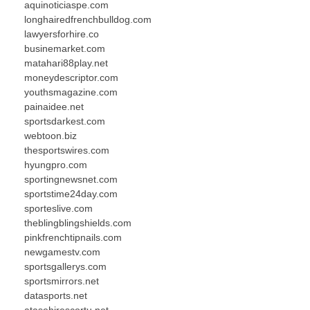
aquinoticiaspe.com
longhairedfrenchbulldog.com
lawyersforhire.co
businemarket.com
matahari88play.net
moneydescriptor.com
youthsmagazine.com
painaidee.net
sportsdarkest.com
webtoon.biz
thesportswires.com
hyungpro.com
sportingnewsnet.com
sportstime24day.com
sporteslive.com
theblingblingshields.com
pinkfrenchtipnails.com
newgamestv.com
sportsgallerys.com
sportsmirrors.net
datasports.net