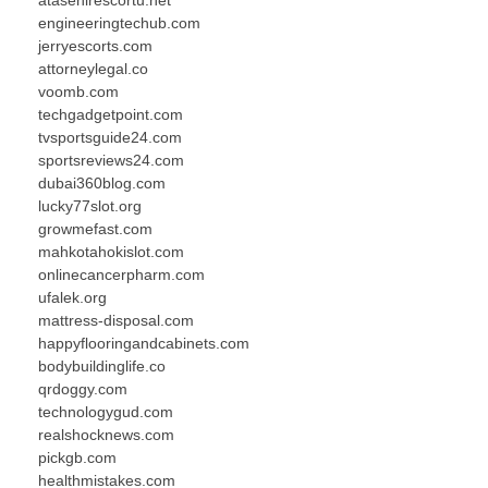
atasehirescortu.net
engineeringtechub.com
jerryescorts.com
attorneylegal.co
voomb.com
techgadgetpoint.com
tvsportsguide24.com
sportsreviews24.com
dubai360blog.com
lucky77slot.org
growmefast.com
mahkotahokislot.com
onlinecancerpharm.com
ufalek.org
mattress-disposal.com
happyflooringandcabinets.com
bodybuildinglife.co
qrdoggy.com
technologygud.com
realshocknews.com
pickgb.com
healthmistakes.com