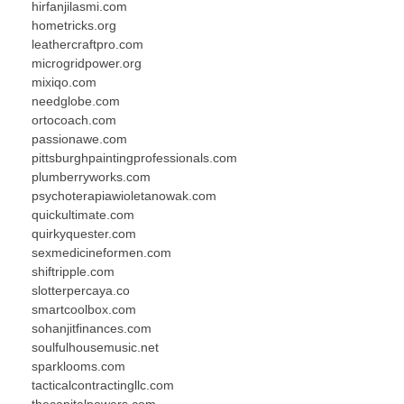
hirfanjilasmi.com
hometricks.org
leathercraftpro.com
microgridpower.org
mixiqo.com
needglobe.com
ortocoach.com
passionawe.com
pittsburghpaintingprofessionals.com
plumberryworks.com
psychoterapiawioletanowak.com
quickultimate.com
quirkyquester.com
sexmedicineformen.com
shiftripple.com
slotterpercaya.co
smartcoolbox.com
sohanjitfinances.com
soulfulhousemusic.net
sparklooms.com
tacticalcontractingllc.com