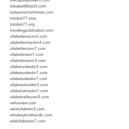
thecapitalpowers.com
tobabet88slot3.com
todayscurrentnews.com
totobet77.asia
totobet77.org
trendingpublication.com
ufabettererum3.com
ufabettermentm4.com
ufabettersum7.com
ufabettinwm7.com
ufabettinwum3.com
ufabetunitedm3.com
ufabetunitedm7.com
ufabetuskedm7.com
ufabetutoredm3.com
ufabetutoredm7.com
ufabetvalleyum3.com
veloxview.com
westufabetm3.com
whiskeybrothersllc.com
wildufabetum7.com