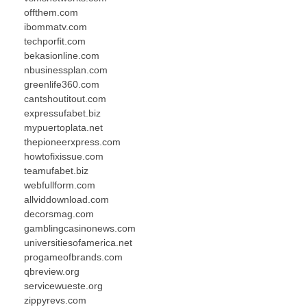
offthem.com
ibommatv.com
techporfit.com
bekasionline.com
nbusinessplan.com
greenlife360.com
cantshoutitout.com
expressufabet.biz
mypuertoplata.net
thepioneerxpress.com
howtofixissue.com
teamufabet.biz
webfullform.com
allviddownload.com
decorsmag.com
gamblingcasinonews.com
universitiesofamerica.net
progameofbrands.com
qbreview.org
servicewueste.org
zippyrevs.com