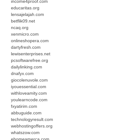
income4proof.com
educaritas.org
lensajelajah.com
betflik09.net
ncaq.org
xenmicro.com
onlineshopera.com
dartyfresh.com
lewisenterprises.net
pcsoftwarefree.org
dailylinking.com
dnafyx.com
giocolenuvole.com
iyouessential.com
withloveamity.com
youlearncode.com
fxyatirim.com
abbuguide.com
technologyresult.com
webhostingoffers.org
whatszow.com
ehomeamerca.com