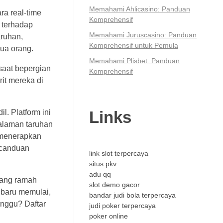
Memahami Ahlicasino: Panduan
a real-time
Komprehensif
 terhadap
Memahami Juruscasino: Panduan
ruhan,
Komprehensif untuk Pemula
mua orang.
Memahami Plisbet: Panduan
saat bepergian
Komprehensif
rit mereka di
. Platform ini
Links
alaman taruhan
 menerapkan
ecanduan
link slot terpercaya
situs pkv
adu qq
 yang ramah
slot demo gacor
 baru memulai,
bandar judi bola terpercaya
nggu? Daftar
judi poker terpercaya
poker online