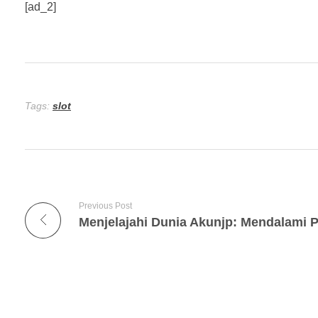
[ad_2]
Tags:
slot
Previous Post