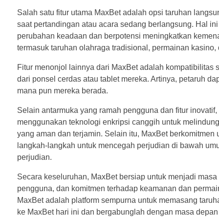
Salah satu fitur utama MaxBet adalah opsi taruhan lan
saat pertandingan atau acara sedang berlangsung. Hal i
perubahan keadaan dan berpotensi meningkatkan kemena
termasuk taruhan olahraga tradisional, permainan kasino,
Fitur menonjol lainnya dari MaxBet adalah kompatibilit
dari ponsel cerdas atau tablet mereka. Artinya, petaruh da
mana pun mereka berada.
Selain antarmuka yang ramah pengguna dan fitur inovati
menggunakan teknologi enkripsi canggih untuk melindun
yang aman dan terjamin. Selain itu, MaxBet berkomitme
langkah-langkah untuk mencegah perjudian di bawah u
perjudian.
Secara keseluruhan, MaxBet bersiap untuk menjadi masa de
pengguna, dan komitmen terhadap keamanan dan permaina
MaxBet adalah platform sempurna untuk memasang taruh
ke MaxBet hari ini dan bergabunglah dengan masa depan 