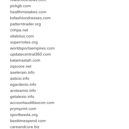
pickgb.com
healthmistakes.com
ksfashiondresses.com
patterntrader.org
cnhpa.net
sitalotus.com
supernotes.org
worldsportsempires.com
updatecentral360.com
katamastah.com
zqscore.net
aseleraio.info
asticio.info
egardenio.info
arxteamio.info
getalexio.info
accountaudittaxcon.com
prymprint.com
sportkeeda.org
besttimespend.com
careandcure.biz