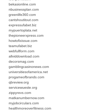
bekasionline.com
nbusinessplan.com
greenlife360.com
cantshoutitout.com
expressufabet.biz
mypuertoplata.net
thepioneerxpress.com
howtofixissue.com
teamufabet.biz
webfullform.com
allviddownload.com
decorsmag.com
gamblingcasinonews.com
universitiesofamerica.net
progameofbrands.com
qbreview.org
servicewueste.org
zippyrevs.com
matkanumbernow.com
myjobcirculars.com
healthmoreoverfitness.com