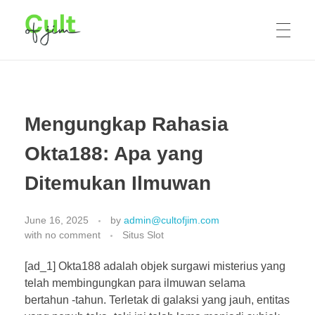
Mainkan slot gacor dari Pragmatic Play malam ini dengan deposit dana. Kesempatan maxwin besar ada di tangan Anda untuk hasil maksimal.
HOME
Mengungkap Rahasia
SITUS SLOT
Okta188: Apa yang
Ditemukan Ilmuwan
SLOT DEMO
June 16, 2025
by
admin@cultofjim.com
with
no comment
Situs Slot
SLOT ANTI RUNGKAD
[ad_1] Okta188 adalah objek surgawi misterius yang
telah membingungkan para ilmuwan selama
bertahun -tahun. Terletak di galaksi yang jauh, entitas