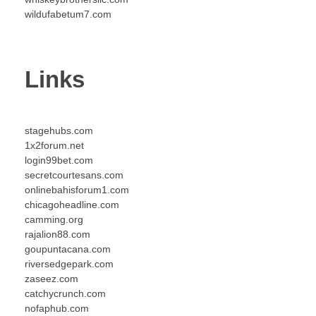
wildufabetum7.com
Links
stagehubs.com
1x2forum.net
login99bet.com
secretcourtesans.com
onlinebahisforum1.com
chicagoheadline.com
camming.org
rajalion88.com
goupuntacana.com
riversedgepark.com
zaseez.com
catchycrunch.com
nofaphub.com