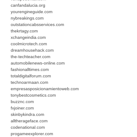
canfandalucia.org
yourengineguide.com
nybreakings.com
outstationcabsservices.com
thekrtagy.com
xchangeindia.com
coolmicrotech.com
dreamhousehack.com
the-techteacher.com
automobilenews-online.com
fashionalltimes.com
totaldigitalforum.com
technoarmaan.com
empresasposicionamientoweb.com
tonybestcosmetics.com
buzznc.com
fxjoiner.com
skinbykindra.com
alltherageface.com
codenational.com
progameexplorer.com