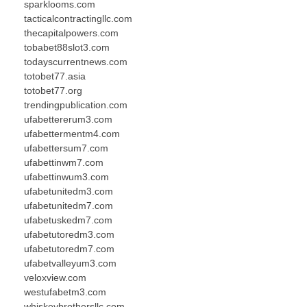
sparklooms.com
tacticalcontractingllc.com
thecapitalpowers.com
tobabet88slot3.com
todayscurrentnews.com
totobet77.asia
totobet77.org
trendingpublication.com
ufabettererum3.com
ufabettermentm4.com
ufabettersum7.com
ufabettinwm7.com
ufabettinwum3.com
ufabetunitedm3.com
ufabetunitedm7.com
ufabetuskedm7.com
ufabetutoredm3.com
ufabetutoredm7.com
ufabetvalleyum3.com
veloxview.com
westufabetm3.com
whiskeybrothersllc.com