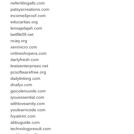
nefertitingalls.com
patsyscreations.com
income4proof.com
educaritas.org
lensajelajah.com
betflik09.net
ncaq.org
xenmicro.com
onlineshopera.com
dartyfresh.com
lewisenterprises.net
pcsoftwarefree.org
dailylinking.com
dnafyx.com
giocolenuvole.com
iyouessential.com
withloveamity.com
youlearncode.com
fxyatirim.com
abbuguide.com
technologyresult.com