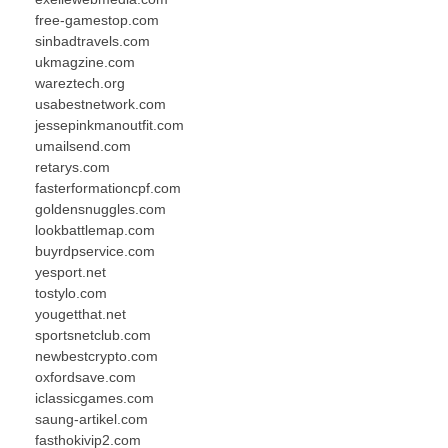
free-gamestop.com
sinbadtravels.com
ukmagzine.com
wareztech.org
usabestnetwork.com
jessepinkmanoutfit.com
umailsend.com
retarys.com
fasterformationcpf.com
goldensnuggles.com
lookbattlemap.com
buyrdpservice.com
yesport.net
tostylo.com
yougetthat.net
sportsnetclub.com
newbestcrypto.com
oxfordsave.com
iclassicgames.com
saung-artikel.com
fasthokivip2.com