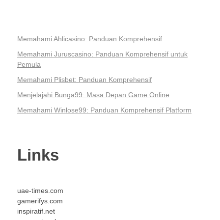
Memahami Ahlicasino: Panduan Komprehensif
Memahami Juruscasino: Panduan Komprehensif untuk
Pemula
Memahami Plisbet: Panduan Komprehensif
Menjelajahi Bunga99: Masa Depan Game Online
Memahami Winlose99: Panduan Komprehensif Platform
Links
uae-times.com
gamerifys.com
inspiratif.net