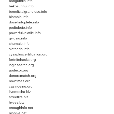
bangumiio.info
bekosunhu.info
beneficialgrandiose.info
blomaio.info
dosellinfoplete.info
podtubeio.info
powerfulvolatile.info
qvidsio.info
shumaio.info
slotherio.info
cysapluscertification.org
fortnitehacks.org
loginsearch.org
aodecor.org
donorsmatch.org
nowtimes.org
casinoeing.org
livemocha.biz
streetlife.biz
hyves.biz
enoughinfo.net
pinhive.net