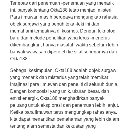
Terlepas dari penemuan -penemuan yang menarik
ini, banyak tentang Okta188 tetap menjadi misteri.
Para ilmuwan masih berupaya mengungkap rahasia
objek surgawi yang penuh teka -teki ini dan
memahami tempatnya di kosmos. Dengan teknologi
baru dan metode penelitian yang terus -menerus
dikembangkan, hanya masalah waktu sebelum lebih
banyak wawasan diperoleh ke sifat sebenarnya dari
Okta188.
Sebagai kesimpulan, Okta188 adalah objek surgawi
yang menarik dan misterius yang telah memikat
imajinasi para ilmuwan dan peneliti di seluruh dunia.
Dengan komposisi yang unik, ukuran besar, dan
emisi energik, Okta188 menghadirkan banyak
peluang untuk eksplorasi dan penemuan lebih lanjut.
Ketika para ilmuwan terus mengungkap rahasianya,
kita dapat menantikan pemahaman yang lebih dalam
tentang alam semesta dan kekuatan yang