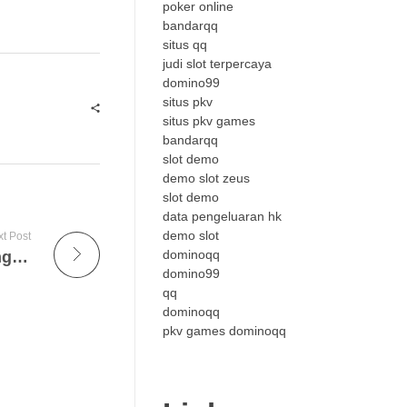
poker online
bandarqq
situs qq
judi slot terpercaya
domino99
situs pkv
situs pkv games
bandarqq
slot demo
demo slot zeus
slot demo
data pengeluaran hk
demo slot
t Post
dominoqq
Mengalami sensasi dan kegembiraan ruang bermain interaktif IGC Play
domino99
qq
dominoqq
pkv games dominoqq