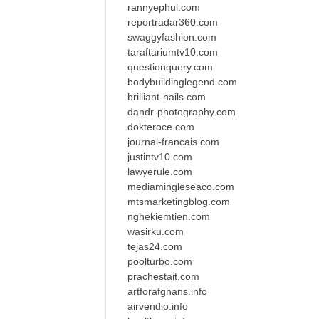
rannyephul.com
reportradar360.com
swaggyfashion.com
taraftariumtv10.com
questionquery.com
bodybuildinglegend.com
brilliant-nails.com
dandr-photography.com
dokteroce.com
journal-francais.com
justintv10.com
lawyerule.com
mediamingleseaco.com
mtsmarketingblog.com
nghekiemtien.com
wasirku.com
tejas24.com
poolturbo.com
prachestait.com
artforafghans.info
airvendio.info