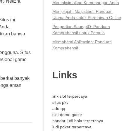
ti NetEnt,
Memaksimalkan Kemenangan Anda
Menjelajahi Majestibet: Panduan
Utama Anda untuk Permainan Online
tus ini
 Anda
Pengertian Saung4D: Panduan
Komprehensif untuk Pemula
stikan bahwa
Memahami Ahlicasino: Panduan
Komprehensif
engguna. Situs
esional game
Links
 berkat banyak
pengalaman
link slot terpercaya
situs pkv
adu qq
slot demo gacor
bandar judi bola terpercaya
judi poker terpercaya