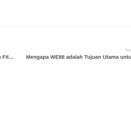
Nex
Masa Depan Judi Online: Teknologi dan Fitur Mutakhir Pondok88