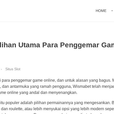
HOME
ilihan Utama Para Penggemar Ga
Situs Slot
gi para penggemar game online, dan untuk alasan yang bagus
 dan antarmuka yang ramah pengguna, Wismabet telah menjadi 
ame online yang andal dan menyenangkan.
tu populer adalah pilihan permainannya yang mengesankan. 
dan roulette, atau lebih menyukai opsi yang lebih modern seper