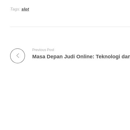
Tags:
slot
Previous Post