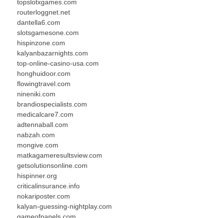
topslotxgames.com
routerloggnet.net
dantella6.com
slotsgamesone.com
hispinzone.com
kalyanbazarnights.com
top-online-casino-usa.com
honghuidoor.com
flowingtravel.com
nineniki.com
brandiospecialists.com
medicalcare7.com
adtennaball.com
nabzah.com
mongive.com
matkagameresultsview.com
getsolutionsonline.com
hispinner.org
criticalinsurance.info
nokariposter.com
kalyan-guessing-nightplay.com
gameofpanels.com