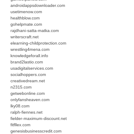
androidappsdownloader.com
usetimenow.com
healthblow.com
gohelpmate.com
rajdhani-satta-matka.com
writerscraft.net
elearning-childprotection.com
wrestling4mena.com
knowledgeforall.info
brand2lastio.com
usadigitalservices.com
socialhoppers.com
creativedream.net
n2315.com
getwebonline.com
onlyfansheaven.com
lky08.com
ralph-fiennes.net
fielder-maximum-discount.net
fitfllex.com
genesisbusinesscredit.com