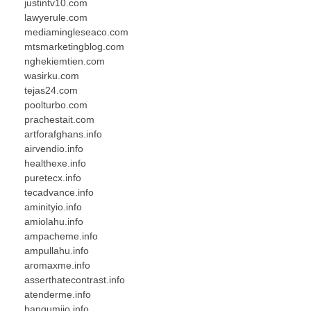
justintv10.com
lawyerule.com
mediamingleseaco.com
mtsmarketingblog.com
nghekiemtien.com
wasirku.com
tejas24.com
poolturbo.com
prachestait.com
artforafghans.info
airvendio.info
healthexe.info
puretecx.info
tecadvance.info
aminityio.info
amiolahu.info
ampacheme.info
ampullahu.info
aromaxme.info
asserthatecontrast.info
atenderme.info
bangumiio.info