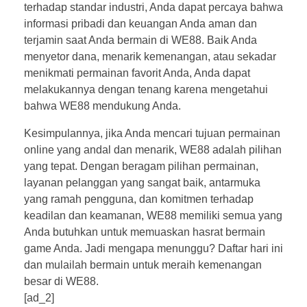
terhadap standar industri, Anda dapat percaya bahwa
informasi pribadi dan keuangan Anda aman dan
terjamin saat Anda bermain di WE88. Baik Anda
menyetor dana, menarik kemenangan, atau sekadar
menikmati permainan favorit Anda, Anda dapat
melakukannya dengan tenang karena mengetahui
bahwa WE88 mendukung Anda.
Kesimpulannya, jika Anda mencari tujuan permainan
online yang andal dan menarik, WE88 adalah pilihan
yang tepat. Dengan beragam pilihan permainan,
layanan pelanggan yang sangat baik, antarmuka
yang ramah pengguna, dan komitmen terhadap
keadilan dan keamanan, WE88 memiliki semua yang
Anda butuhkan untuk memuaskan hasrat bermain
game Anda. Jadi mengapa menunggu? Daftar hari ini
dan mulailah bermain untuk meraih kemenangan
besar di WE88.
[ad_2]