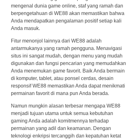
mengenal dunia game online, staf yang ramah dan
berpengetahuan di WE88 akan memastikan bahwa
Anda mendapatkan pengalaman positif setiap kali
Anda masuk.
Fitur menonjol lainnya dari WE88 adalah
antarmukanya yang ramah pengguna. Menavigasi
situs ini sangat mudah, dengan menu yang mudah
digunakan dan fungsi pencarian yang memudahkan
Anda menemukan game favorit. Baik Anda bermain
di komputer, tablet, atau ponsel cerdas, desain
responsif WE88 memastikan Anda dapat menikmati
permainan favorit di mana pun Anda berada.
Namun mungkin alasan terbesar mengapa WE88
menjadi tujuan utama untuk semua kebutuhan
gaming Anda adalah komitmennya terhadap
permainan yang adil dan keamanan. Dengan
teknologi enkripsi tercanggih dan kepatuhan ketat