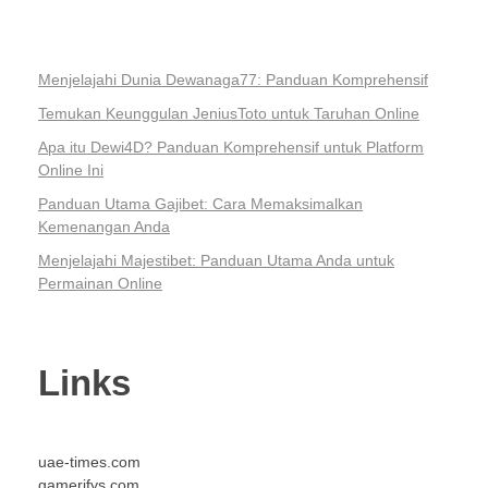
Menjelajahi Dunia Dewanaga77: Panduan Komprehensif
Temukan Keunggulan JeniusToto untuk Taruhan Online
Apa itu Dewi4D? Panduan Komprehensif untuk Platform
Online Ini
Panduan Utama Gajibet: Cara Memaksimalkan
Kemenangan Anda
Menjelajahi Majestibet: Panduan Utama Anda untuk
Permainan Online
Links
uae-times.com
gamerifys.com