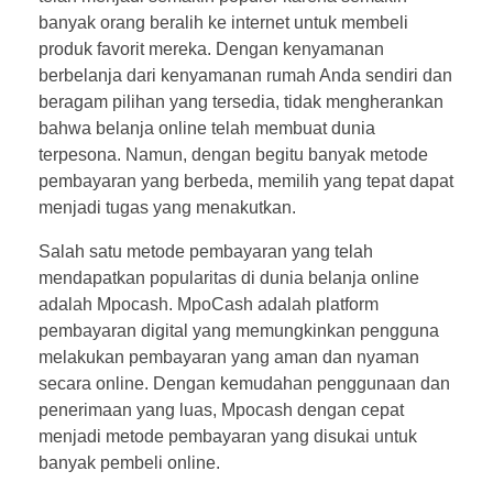
banyak orang beralih ke internet untuk membeli
produk favorit mereka. Dengan kenyamanan
berbelanja dari kenyamanan rumah Anda sendiri dan
beragam pilihan yang tersedia, tidak mengherankan
bahwa belanja online telah membuat dunia
terpesona. Namun, dengan begitu banyak metode
pembayaran yang berbeda, memilih yang tepat dapat
menjadi tugas yang menakutkan.
Salah satu metode pembayaran yang telah
mendapatkan popularitas di dunia belanja online
adalah Mpocash. MpoCash adalah platform
pembayaran digital yang memungkinkan pengguna
melakukan pembayaran yang aman dan nyaman
secara online. Dengan kemudahan penggunaan dan
penerimaan yang luas, Mpocash dengan cepat
menjadi metode pembayaran yang disukai untuk
banyak pembeli online.