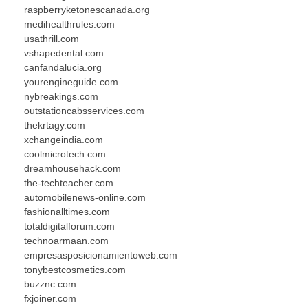
raspberryketonescanada.org
medihealthrules.com
usathrill.com
vshapedental.com
canfandalucia.org
yourengineguide.com
nybreakings.com
outstationcabsservices.com
thekrtagy.com
xchangeindia.com
coolmicrotech.com
dreamhousehack.com
the-techteacher.com
automobilenews-online.com
fashionalltimes.com
totaldigitalforum.com
technoarmaan.com
empresasposicionamientoweb.com
tonybestcosmetics.com
buzznc.com
fxjoiner.com