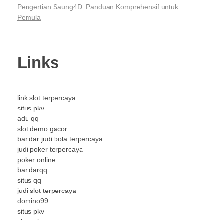
Pengertian Saung4D: Panduan Komprehensif untuk
Pemula
Links
link slot terpercaya
situs pkv
adu qq
slot demo gacor
bandar judi bola terpercaya
judi poker terpercaya
poker online
bandarqq
situs qq
judi slot terpercaya
domino99
situs pkv