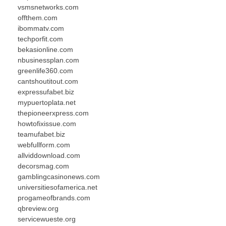
vsmsnetworks.com
offthem.com
ibommatv.com
techporfit.com
bekasionline.com
nbusinessplan.com
greenlife360.com
cantshoutitout.com
expressufabet.biz
mypuertoplata.net
thepioneerxpress.com
howtofixissue.com
teamufabet.biz
webfullform.com
allviddownload.com
decorsmag.com
gamblingcasinonews.com
universitiesofamerica.net
progameofbrands.com
qbreview.org
servicewueste.org