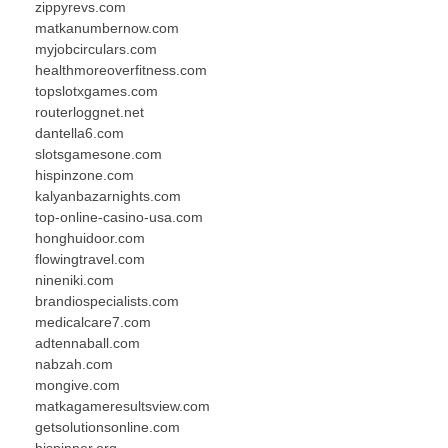
zippyrevs.com
matkanumbernow.com
myjobcirculars.com
healthmoreoverfitness.com
topslotxgames.com
routerloggnet.net
dantella6.com
slotsgamesone.com
hispinzone.com
kalyanbazarnights.com
top-online-casino-usa.com
honghuidoor.com
flowingtravel.com
nineniki.com
brandiospecialists.com
medicalcare7.com
adtennaball.com
nabzah.com
mongive.com
matkagameresultsview.com
getsolutionsonline.com
hispinner.org