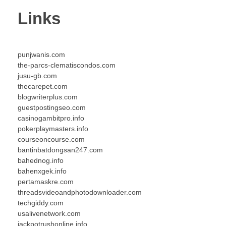
Links
punjwanis.com
the-parcs-clematiscondos.com
jusu-gb.com
thecarepet.com
blogwriterplus.com
guestpostingseo.com
casinogambitpro.info
pokerplaymasters.info
courseoncourse.com
bantinbatdongsan247.com
bahednog.info
bahenxgek.info
pertamaskre.com
threadsvideoandphotodownloader.com
techgiddy.com
usalivenetwork.com
jackpotrushonline.info