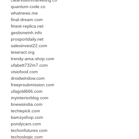
quantum-code.co
whatnews.me
final-dream.com
finest-replica.net
gestioneinh.info
prosportdaily.net
salesinvest22.com
teseract.org
trendy-ama-shop.com
ufabett732m7.com
visiofood.com
droidwindow.com
freeprsubmission.com
ufagold666.com
myinteriorblog.com
bnewsindia.com
techiepick.com
bamzyshop.com
pondycars.com
techonfutures.com
techoologic.com