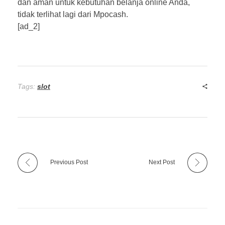
dan aman untuk kebutuhan belanja online Anda,
tidak terlihat lagi dari Mpocash.
[ad_2]
Tags:
slot
Previous Post
Next Post