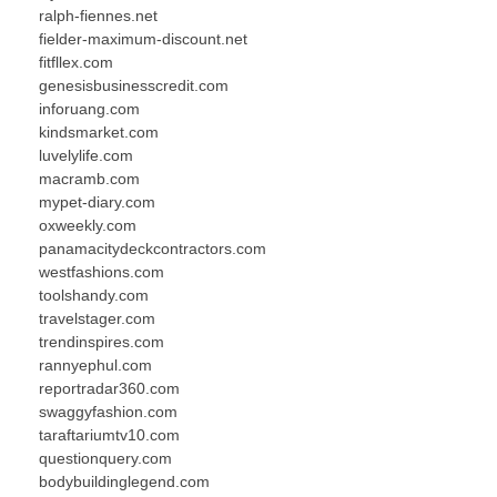
ralph-fiennes.net
fielder-maximum-discount.net
fitfllex.com
genesisbusinesscredit.com
inforuang.com
kindsmarket.com
luvelylife.com
macramb.com
mypet-diary.com
oxweekly.com
panamacitydeckcontractors.com
westfashions.com
toolshandy.com
travelstager.com
trendinspires.com
rannyephul.com
reportradar360.com
swaggyfashion.com
taraftariumtv10.com
questionquery.com
bodybuildinglegend.com