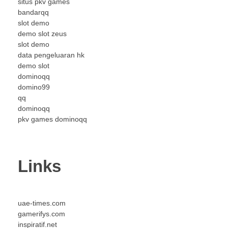
situs pkv games
bandarqq
slot demo
demo slot zeus
slot demo
data pengeluaran hk
demo slot
dominoqq
domino99
qq
dominoqq
pkv games dominoqq
Links
uae-times.com
gamerifys.com
inspiratif.net