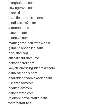
honghuidoor.com
flowingtravel.com
nineniki.com
brandiospecialists.com
medicalcare7.com
adtennaball.com
nabzah.com
mongive.com
matkagameresultsview.com
getsolutionsonline.com
hispinner.org
criticalinsurance.info
nokariposter.com
kalyan-guessing-nightplay.com
gameofpanels.com
androidappsdownloader.com
usetimenow.com
healthblow.com
gohelpmate.com
rajdhani-satta-matka.com
writerscraft.net