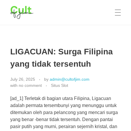
Mainkan slot gacor dari Pragmatic Play malam ini dengan deposit dana. Kesempatan maxwin besar ada di tangan Anda untuk hasil maksimal.
HOME
LIGACUAN: Surga Filipina
SITUS SLOT
yang tidak tersentuh
July 26, 2025
by
admin@cultofjim.com
SLOT DEMO
with
no comment
Situs Slot
[ad_1] Terletak di bagian utara Filipina, Ligacuan
adalah permata tersembunyi yang menunggu untuk
SLOT ANTI RUNGKAD
ditemukan oleh para pelancong yang mencari surga
yang benar -benar tidak tersentuh. Dengan pantai
pasir putih yang murni, perairan sejernih kristal, dan