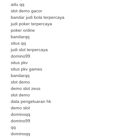
adu qq
slot demo gacor
bandar judi bola terpercaya
judi poker terpercaya
poker online
bandarqq
situs qq
judi slot terpercaya
domino99
situs pkv
situs pkv games
bandarqq
slot demo
demo slot zeus
slot demo
data pengeluaran hk
demo slot
dominoqq
domino99
qq
dominoqq