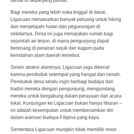
santai di sepanjang pantai.
Bagi mereka yang lebih suka tinggal di darat,
Ligacuan menawarkan banyak peluang untuk hiking
dan menjelajahi hutan dan pegunungan di
sekitarnya. Desa ini juga merupakan rumah bagi
sejumlah air terjun, di mana pengunjung dapat
berenang di perairan sejuk dan kagum pada
keindahan alam daerah tersebut.
Selain atraksi alaminya, Ligacuan juga dikenal
karena penduduk setempat yang hangat dan ramah.
Penduduk desa selalu ingin berbagi budaya dan
tradisi mereka dengan pengunjung, mengundang
mereka untuk bergabung dalam perayaan dan acara
lokal. Kunjungan ke Ligacuan bukan hanya liburan –
ini adalah kesempatan untuk membenamkan diri
dalam warisan budaya Filipina yang kaya.
Sementara Ligacuan mungkin tidak memiliki resor