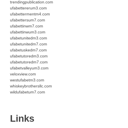
trendingpublication.com
ufabettererum3.com
ufabettermentm4.com
ufabettersum7.com
ufabettinwm7.com
ufabettinwum3.com
ufabetunitedm3.com
ufabetunitedm7.com
ufabetuskedm7.com
ufabetutoredm3.com
ufabetutoredm7.com
ufabetvalleyum3.com
veloxview.com
westufabetm3.com
whiskeybrothersllc.com
wildufabetum7.com
Links