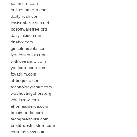
xenmicro.com
onlineshopera.com
dartyfresh.com
lewisenterprises.net
pcsoftwarefree.org
dailylinking.com
dnafyx.com
giocolenuvole.com
iyouessential.com
withloveamity.com
youlearncode.com
fxyatirim.com
abbuguide.com
technologyresult.com
webhostingoffers.org
whatszow.com
ehomeamerca.com
techintendo.com
techgreenpure.com
bestdropshipstore.com
cartelreviews.com