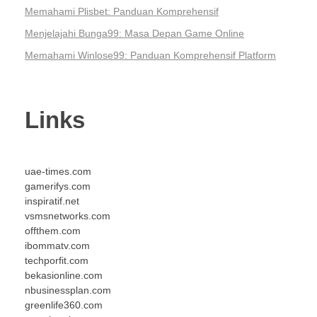
Memahami Plisbet: Panduan Komprehensif
Menjelajahi Bunga99: Masa Depan Game Online
Memahami Winlose99: Panduan Komprehensif Platform
Links
uae-times.com
gamerifys.com
inspiratif.net
vsmsnetworks.com
offthem.com
ibommatv.com
techporfit.com
bekasionline.com
nbusinessplan.com
greenlife360.com