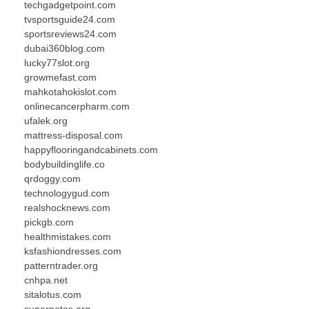
techgadgetpoint.com
tvsportsguide24.com
sportsreviews24.com
dubai360blog.com
lucky77slot.org
growmefast.com
mahkotahokislot.com
onlinecancerpharm.com
ufalek.org
mattress-disposal.com
happyflooringandcabinets.com
bodybuildinglife.co
qrdoggy.com
technologygud.com
realshocknews.com
pickgb.com
healthmistakes.com
ksfashiondresses.com
patterntrader.org
cnhpa.net
sitalotus.com