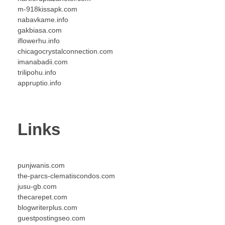
m-918kissapk.com
nabavkame.info
gakbiasa.com
iflowerhu.info
chicagocrystalconnection.com
imanabadii.com
trilipohu.info
appruptio.info
Links
punjwanis.com
the-parcs-clematiscondos.com
jusu-gb.com
thecarepet.com
blogwriterplus.com
guestpostingseo.com