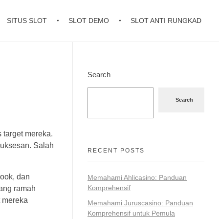
SITUS SLOT
SLOT DEMO
SLOT ANTI RUNGKAD
Search
Search
 target mereka.
suksesan. Salah
RECENT POSTS
book, dan
Memahami Ahlicasino: Panduan
Komprehensif
yang ramah
t mereka
Memahami Juruscasino: Panduan
Komprehensif untuk Pemula