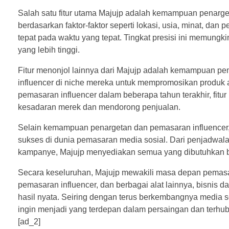
Salah satu fitur utama Majujp adalah kemampuan penarge
berdasarkan faktor-faktor seperti lokasi, usia, minat, 
tepat pada waktu yang tepat. Tingkat presisi ini memu
yang lebih tinggi.
Fitur menonjol lainnya dari Majujp adalah kemampuan p
influencer di niche mereka untuk mempromosikan produk 
pemasaran influencer dalam beberapa tahun terakhir, fitur
kesadaran merek dan mendorong penjualan.
Selain kemampuan penargetan dan pemasaran influencer,
sukses di dunia pemasaran media sosial. Dari penjadwal
kampanye, Majujp menyediakan semua yang dibutuhkan b
Secara keseluruhan, Majujp mewakili masa depan pemas
pemasaran influencer, dan berbagai alat lainnya, bisni
hasil nyata. Seiring dengan terus berkembangnya media so
ingin menjadi yang terdepan dalam persaingan dan terh
[ad_2]