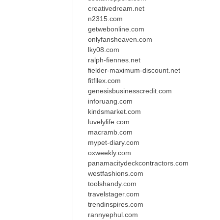
creativedream.net
n2315.com
getwebonline.com
onlyfansheaven.com
lky08.com
ralph-fiennes.net
fielder-maximum-discount.net
fitfllex.com
genesisbusinesscredit.com
inforuang.com
kindsmarket.com
luvelylife.com
macramb.com
mypet-diary.com
oxweekly.com
panamacitydeckcontractors.com
westfashions.com
toolshandy.com
travelstager.com
trendinspires.com
rannyephul.com