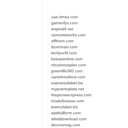
uae-times.com
gamerifys.com
inspiratif.net
vsmsnetworks.com
offthem.com
ibommatv.com
techporfit.com
bekasionline.com
nbusinessplan.com
greenlife360.com
cantshoutitout.com
expressufabet.biz
mypuertoplata.net
thepioneerxpress.com
howtofixissue.com
teamufabet.biz
webfullform.com
allviddownload.com
decorsmag.com