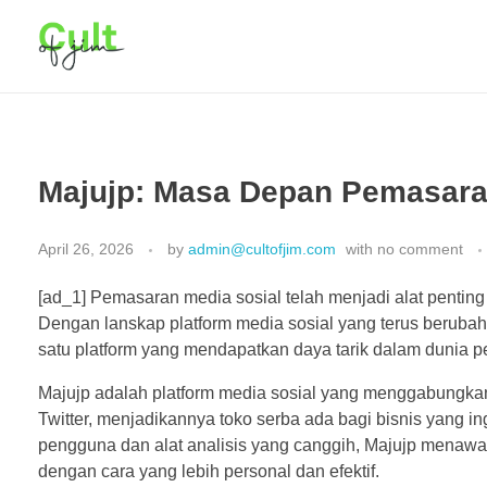
Mainkan slot gacor dari Pragmatic Play malam ini dengan deposit dana. Kesempatan maxwin besar ada di tangan Anda untuk hasil maksimal.
Majujp: Masa Depan Pemasara
April 26, 2026
by
admin@cultofjim.com
with
no comment
[ad_1] Pemasaran media sosial telah menjadi alat penting
Dengan lanskap platform media sosial yang terus beruba
satu platform yang mendapatkan daya tarik dalam dunia p
Majujp adalah platform media sosial yang menggabungkan fi
Twitter, menjadikannya toko serba ada bagi bisnis yang
pengguna dan alat analisis yang canggih, Majujp menawa
dengan cara yang lebih personal dan efektif.