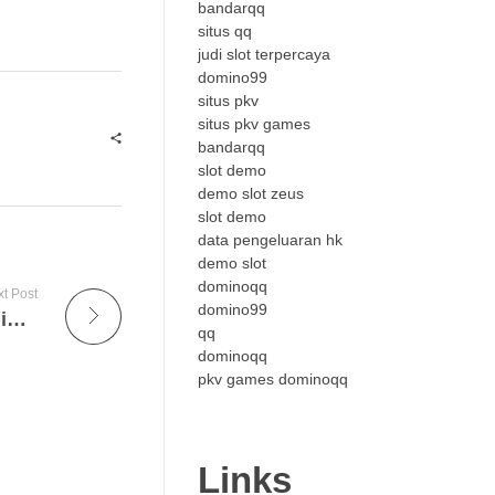
bandarqq
situs qq
judi slot terpercaya
domino99
situs pkv
situs pkv games
bandarqq
slot demo
demo slot zeus
slot demo
data pengeluaran hk
demo slot
dominoqq
t Post
domino99
Inovatif dan Berpengaruh: Dampak Seni Hino99 terhadap Industri
qq
dominoqq
pkv games dominoqq
Links