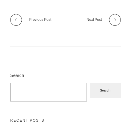
Previous Post
Next Post
Search
Search
RECENT POSTS