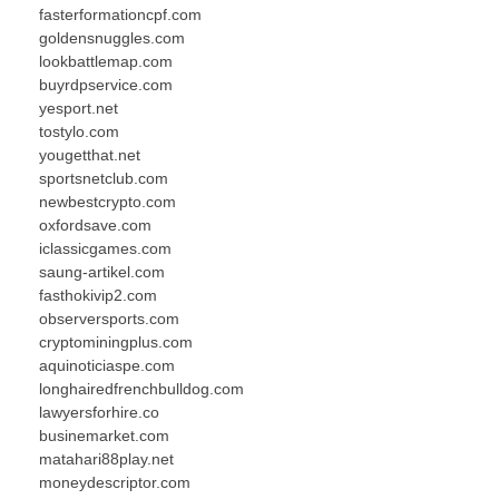
fasterformationcpf.com
goldensnuggles.com
lookbattlemap.com
buyrdpservice.com
yesport.net
tostylo.com
yougetthat.net
sportsnetclub.com
newbestcrypto.com
oxfordsave.com
iclassicgames.com
saung-artikel.com
fasthokivip2.com
observersports.com
cryptominingplus.com
aquinoticiaspe.com
longhairedfrenchbulldog.com
lawyersforhire.co
businemarket.com
matahari88play.net
moneydescriptor.com