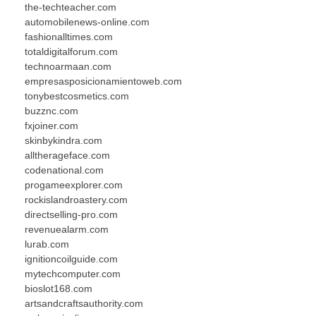
the-techteacher.com
automobilenews-online.com
fashionalltimes.com
totaldigitalforum.com
technoarmaan.com
empresasposicionamientoweb.com
tonybestcosmetics.com
buzznc.com
fxjoiner.com
skinbykindra.com
alltherageface.com
codenational.com
progameexplorer.com
rockislandroastery.com
directselling-pro.com
revenuealarm.com
lurab.com
ignitioncoilguide.com
mytechcomputer.com
bioslot168.com
artsandcraftsauthority.com