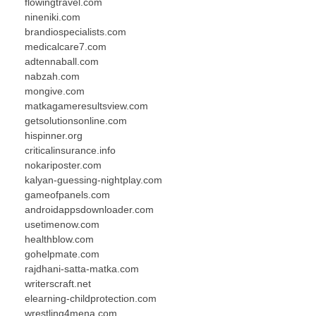
flowingtravel.com
nineniki.com
brandiospecialists.com
medicalcare7.com
adtennaball.com
nabzah.com
mongive.com
matkagameresultsview.com
getsolutionsonline.com
hispinner.org
criticalinsurance.info
nokariposter.com
kalyan-guessing-nightplay.com
gameofpanels.com
androidappsdownloader.com
usetimenow.com
healthblow.com
gohelpmate.com
rajdhani-satta-matka.com
writerscraft.net
elearning-childprotection.com
wrestling4mena.com