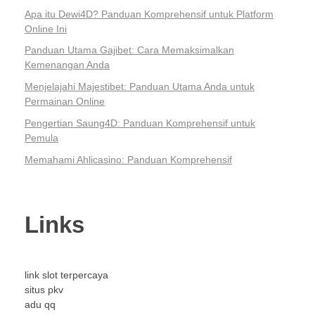
Apa itu Dewi4D? Panduan Komprehensif untuk Platform
Online Ini
Panduan Utama Gajibet: Cara Memaksimalkan
Kemenangan Anda
Menjelajahi Majestibet: Panduan Utama Anda untuk
Permainan Online
Pengertian Saung4D: Panduan Komprehensif untuk
Pemula
Memahami Ahlicasino: Panduan Komprehensif
Links
link slot terpercaya
situs pkv
adu qq