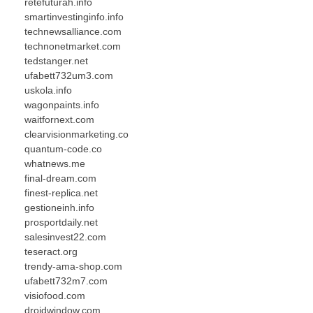
retefuturah.info
smartinvestinginfo.info
technewsalliance.com
technonetmarket.com
tedstanger.net
ufabett732um3.com
uskola.info
wagonpaints.info
waitfornext.com
clearvisionmarketing.co
quantum-code.co
whatnews.me
final-dream.com
finest-replica.net
gestioneinh.info
prosportdaily.net
salesinvest22.com
teseract.org
trendy-ama-shop.com
ufabett732m7.com
visiofood.com
droidwindow.com