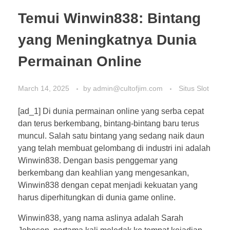
Temui Winwin838: Bintang
yang Meningkatnya Dunia
Permainan Online
March 14, 2025
by
admin@cultofjim.com
Situs Slot
[ad_1] Di dunia permainan online yang serba cepat
dan terus berkembang, bintang-bintang baru terus
muncul. Salah satu bintang yang sedang naik daun
yang telah membuat gelombang di industri ini adalah
Winwin838. Dengan basis penggemar yang
berkembang dan keahlian yang mengesankan,
Winwin838 dengan cepat menjadi kekuatan yang
harus diperhitungkan di dunia game online.
Winwin838, yang nama aslinya adalah Sarah