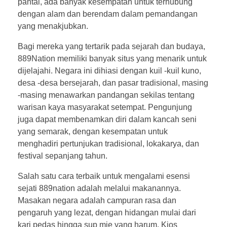
pantai, ada banyak kesempatan untuk terhubung
dengan alam dan berendam dalam pemandangan
yang menakjubkan.
Bagi mereka yang tertarik pada sejarah dan budaya,
889Nation memiliki banyak situs yang menarik untuk
dijelajahi. Negara ini dihiasi dengan kuil -kuil kuno,
desa -desa bersejarah, dan pasar tradisional, masing
-masing menawarkan pandangan sekilas tentang
warisan kaya masyarakat setempat. Pengunjung
juga dapat membenamkan diri dalam kancah seni
yang semarak, dengan kesempatan untuk
menghadiri pertunjukan tradisional, lokakarya, dan
festival sepanjang tahun.
Salah satu cara terbaik untuk mengalami esensi
sejati 889nation adalah melalui makanannya.
Masakan negara adalah campuran rasa dan
pengaruh yang lezat, dengan hidangan mulai dari
kari pedas hingga sup mie yang harum. Kios