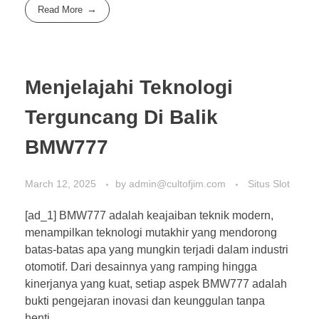
Read More
Menjelajahi Teknologi
Terguncang Di Balik
BMW777
March 12, 2025
by
admin@cultofjim.com
Situs Slot
[ad_1] BMW777 adalah keajaiban teknik modern,
menampilkan teknologi mutakhir yang mendorong
batas-batas apa yang mungkin terjadi dalam industri
otomotif. Dari desainnya yang ramping hingga
kinerjanya yang kuat, setiap aspek BMW777 adalah
bukti pengejaran inovasi dan keunggulan tanpa
henti.