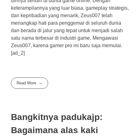
dirinya sendiri di dunia game online. Dengan
keterampilannya yang luar biasa, gameplay strategis,
dan kepribadian yang menarik, Zeus007 telah
menangkap hati para penggemar di seluruh dunia
dan berada di jalur yang tepat untuk menjadi salah
satu nama terbesar di industri game. Mengawasi
Zeus007, karena gamer pro ini baru saja memulai.
[ad_2]
Read More
Bangkitnya padukajp:
Bagaimana alas kaki