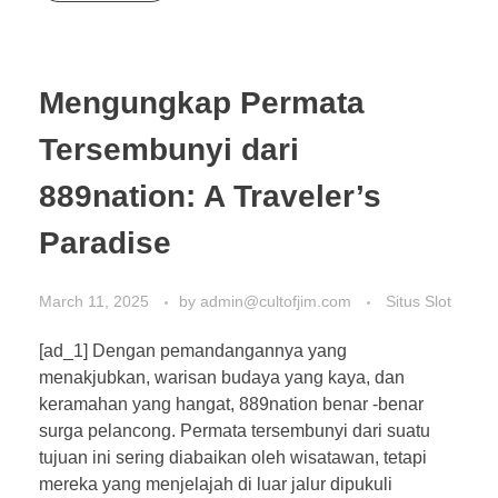
Mengungkap Permata
Tersembunyi dari
889nation: A Traveler’s
Paradise
March 11, 2025
by
admin@cultofjim.com
Situs Slot
[ad_1] Dengan pemandangannya yang
menakjubkan, warisan budaya yang kaya, dan
keramahan yang hangat, 889nation benar -benar
surga pelancong. Permata tersembunyi dari suatu
tujuan ini sering diabaikan oleh wisatawan, tetapi
mereka yang menjelajah di luar jalur dipukuli