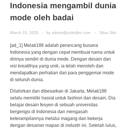
Indonesia mengambil dunia
mode oleh badai
March 15, 2025
by
admin@cultofjim.com
Situs Slot
[ad_1] Melati188 adalah perancang busana
Indonesia yang dengan cepat membuat nama untuk
dirinya sendiri di dunia mode. Dengan desain dan
visi kreatifnya yang unik, ia telah menoleh dan
mendapatkan perhatian dari para penggemar mode
di seluruh dunia.
Dilahirkan dan dibesarkan di Jakarta, Melati188
selalu memiliki hasrat untuk fashion dan desain. Dia
belajar desain fesyen di sebuah universitas
bergengsi di Indonesia dan mengasah
keterampilannya melalui magang dan bekerja
dengan desainer mapan di industri ini. Setelah lulus,