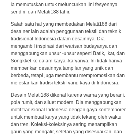
ia memutuskan untuk meluncurkan lini fesyennya
sendiri, dan Melati188 lahir.
Salah satu hal yang membedakan Melati188 dari
desainer lain adalah penggunaan tekstil dan teknik
tradisional Indonesia dalam desainnya. Dia
mengambil inspirasi dari warisan budayanya dan
menggabungkan unsur -unsur seperti Batik, Ikat, dan
Songkket ke dalam karya -karyanya. Ini tidak hanya
memberikan desainnya tampilan yang unik dan
berbeda, tetapi juga membantu mempromosikan dan
melestarikan tradisi tekstil yang kaya di Indonesia.
Desain Melati188 dikenal karena warna yang berani,
pola rumit, dan siluet modern. Dia menggabungkan
motif tradisional Indonesia dengan gaya kontemporer
untuk membuat karya yang tidak lekang oleh waktu
dan tren. Koleksi-koleksinya sering menampilkan
gaun yang mengalir, setelan yang disesuaikan, dan