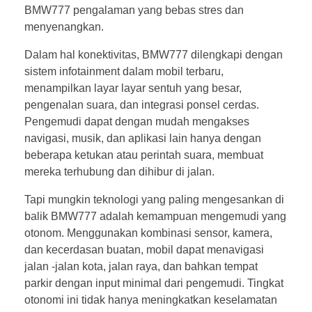
BMW777 pengalaman yang bebas stres dan
menyenangkan.
Dalam hal konektivitas, BMW777 dilengkapi dengan
sistem infotainment dalam mobil terbaru,
menampilkan layar layar sentuh yang besar,
pengenalan suara, dan integrasi ponsel cerdas.
Pengemudi dapat dengan mudah mengakses
navigasi, musik, dan aplikasi lain hanya dengan
beberapa ketukan atau perintah suara, membuat
mereka terhubung dan dihibur di jalan.
Tapi mungkin teknologi yang paling mengesankan di
balik BMW777 adalah kemampuan mengemudi yang
otonom. Menggunakan kombinasi sensor, kamera,
dan kecerdasan buatan, mobil dapat menavigasi
jalan -jalan kota, jalan raya, dan bahkan tempat
parkir dengan input minimal dari pengemudi. Tingkat
otonomi ini tidak hanya meningkatkan keselamatan