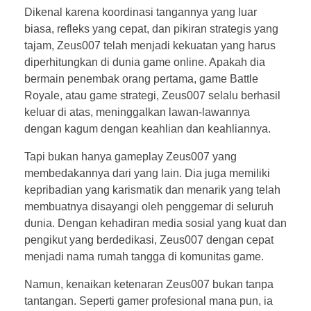
Dikenal karena koordinasi tangannya yang luar
biasa, refleks yang cepat, dan pikiran strategis yang
tajam, Zeus007 telah menjadi kekuatan yang harus
diperhitungkan di dunia game online. Apakah dia
bermain penembak orang pertama, game Battle
Royale, atau game strategi, Zeus007 selalu berhasil
keluar di atas, meninggalkan lawan-lawannya
dengan kagum dengan keahlian dan keahliannya.
Tapi bukan hanya gameplay Zeus007 yang
membedakannya dari yang lain. Dia juga memiliki
kepribadian yang karismatik dan menarik yang telah
membuatnya disayangi oleh penggemar di seluruh
dunia. Dengan kehadiran media sosial yang kuat dan
pengikut yang berdedikasi, Zeus007 dengan cepat
menjadi nama rumah tangga di komunitas game.
Namun, kenaikan ketenaran Zeus007 bukan tanpa
tantangan. Seperti gamer profesional mana pun, ia