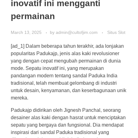
inovatif ini mengganti
permainan
March 13, 2025
by
admin@cultofjim.com
Situs Slot
[ad_1] Dalam beberapa tahun terakhir, ada lonjakan
popularitas Padukajp, jenis alas kaki revolusioner
yang dengan cepat mengubah permainan di dunia
mode. Sepatu inovatif ini, yang merupakan
pandangan modern tentang sandal Paduka India
tradisional, telah membuat gelombang di industri
untuk desain, kenyamanan, dan keserbagunaan unik
mereka.
Padukajp didirikan oleh Jignesh Panchal, seorang
desainer alas kaki dengan hasrat untuk menciptakan
sepatu yang bergaya dan fungsional. Dia mendapat
inspirasi dari sandal Paduka tradisional yang