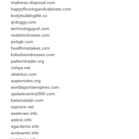
mattress-disposal.com
happyflooringandcabinets.com
bodybuildinglife.co
qrdoggy.com
technologygud.com
realshocknews.com
pickgb.com
healthmistakes.com
ksfashiondresses.com
patterntrader.org
cnhpa.net
sitalotus.com
supernotes.org
worldsportsempires.com
updatecentral360.com
katamastah.com
zqscore.net
aseleraio.info
asticio.info
egardenio.info
arxteamio.info