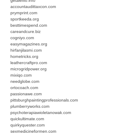
getalexio.info
accountaudittaxcon.com
prymprint.com
sportkeeda.org
besttimespend.com
careandcure.biz
cogniyo.com
easymagazines.org
hirfanjilasmi.com
hometricks.org
leathercraftpro.com
microgridpower.org
mixiqo.com
needglobe.com
ortocoach.com
passionawe.com
pittsburghpaintingprofessionals.com
plumberryworks.com
psychoterapiawioletanowak.com
quickultimate.com
quirkyquester.com
sexmedicineformen.com