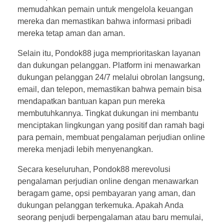
memudahkan pemain untuk mengelola keuangan
mereka dan memastikan bahwa informasi pribadi
mereka tetap aman dan aman.
Selain itu, Pondok88 juga memprioritaskan layanan
dan dukungan pelanggan. Platform ini menawarkan
dukungan pelanggan 24/7 melalui obrolan langsung,
email, dan telepon, memastikan bahwa pemain bisa
mendapatkan bantuan kapan pun mereka
membutuhkannya. Tingkat dukungan ini membantu
menciptakan lingkungan yang positif dan ramah bagi
para pemain, membuat pengalaman perjudian online
mereka menjadi lebih menyenangkan.
Secara keseluruhan, Pondok88 merevolusi
pengalaman perjudian online dengan menawarkan
beragam game, opsi pembayaran yang aman, dan
dukungan pelanggan terkemuka. Apakah Anda
seorang penjudi berpengalaman atau baru memulai,