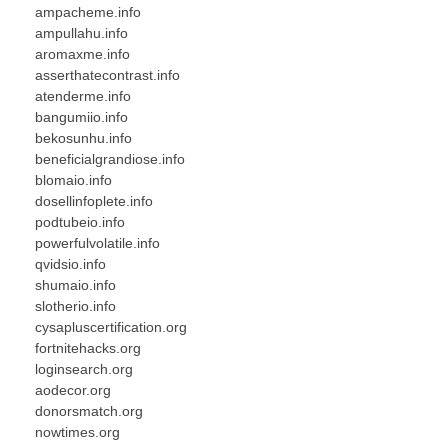
ampacheme.info
ampullahu.info
aromaxme.info
asserthatecontrast.info
atenderme.info
bangumiio.info
bekosunhu.info
beneficialgrandiose.info
blomaio.info
dosellinfoplete.info
podtubeio.info
powerfulvolatile.info
qvidsio.info
shumaio.info
slotherio.info
cysapluscertification.org
fortnitehacks.org
loginsearch.org
aodecor.org
donorsmatch.org
nowtimes.org