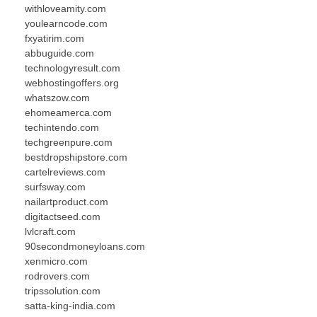
withloveamity.com
youlearncode.com
fxyatirim.com
abbuguide.com
technologyresult.com
webhostingoffers.org
whatszow.com
ehomeamerca.com
techintendo.com
techgreenpure.com
bestdropshipstore.com
cartelreviews.com
surfsway.com
nailartproduct.com
digitactseed.com
lvlcraft.com
90secondmoneyloans.com
xenmicro.com
rodrovers.com
tripssolution.com
satta-king-india.com