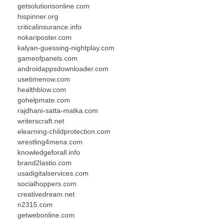
getsolutionsonline.com
hispinner.org
criticalinsurance.info
nokariposter.com
kalyan-guessing-nightplay.com
gameofpanels.com
androidappsdownloader.com
usetimenow.com
healthblow.com
gohelpmate.com
rajdhani-satta-matka.com
writerscraft.net
elearning-childprotection.com
wrestling4mena.com
knowledgeforall.info
brand2lastio.com
usadigitalservices.com
socialhoppers.com
creativedream.net
n2315.com
getwebonline.com