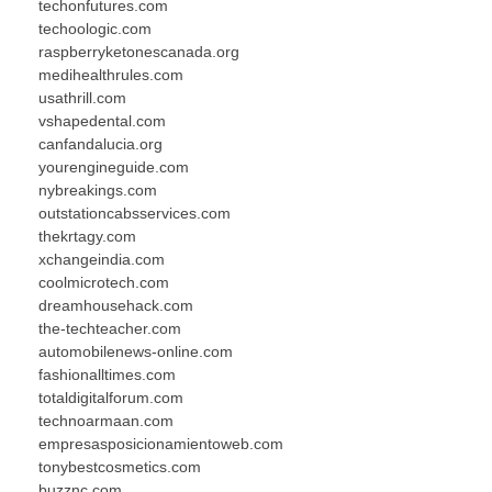
techonfutures.com
techoologic.com
raspberryketonescanada.org
medihealthrules.com
usathrill.com
vshapedental.com
canfandalucia.org
yourengineguide.com
nybreakings.com
outstationcabsservices.com
thekrtagy.com
xchangeindia.com
coolmicrotech.com
dreamhousehack.com
the-techteacher.com
automobilenews-online.com
fashionalltimes.com
totaldigitalforum.com
technoarmaan.com
empresasposicionamientoweb.com
tonybestcosmetics.com
buzznc.com