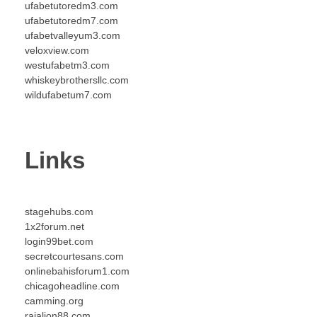
ufabetutoredm3.com
ufabetutoredm7.com
ufabetvalleyum3.com
veloxview.com
westufabetm3.com
whiskeybrothersllc.com
wildufabetum7.com
Links
stagehubs.com
1x2forum.net
login99bet.com
secretcourtesans.com
onlinebahisforum1.com
chicagoheadline.com
camming.org
rajalion88.com