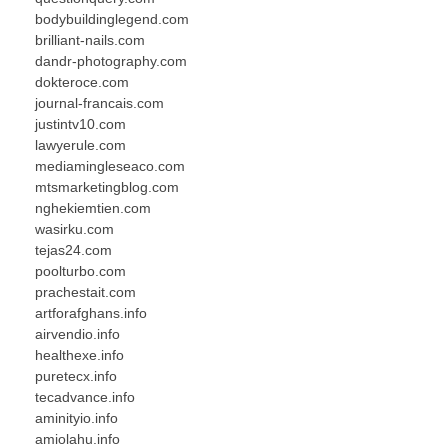
bodybuildinglegend.com
brilliant-nails.com
dandr-photography.com
dokteroce.com
journal-francais.com
justintv10.com
lawyerule.com
mediamingleseaco.com
mtsmarketingblog.com
nghekiemtien.com
wasirku.com
tejas24.com
poolturbo.com
prachestait.com
artforafghans.info
airvendio.info
healthexe.info
puretecx.info
tecadvance.info
aminityio.info
amiolahu.info