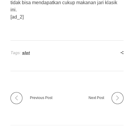
tidak bisa mendapatkan cukup makanan jari klasik
ini.
[ad_2]
Tags:
slot
Previous Post
Next Post