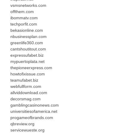
vsmsnetworks.com
offthem.com
ibommatv.com
techporfit.com
bekasionline.com
nbusinessplan.com
greenlife360.com
cantshoutitout.com
expressufabet.biz
mypuertoplata.net
thepioneerxpress.com
howtofixissue.com
teamufabet.biz
webfullform.com
allviddownload.com
decorsmag.com
gamblingcasinonews.com
universitiesofamerica.net
progameofbrands.com
qbreview.org
servicewueste.org