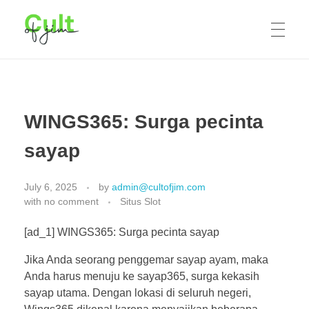
Mainkan slot gacor dari Pragmatic Play malam ini dengan deposit dana. Kesempatan maxwin besar ada di tangan Anda untuk hasil maksimal.
HOME
WINGS365: Surga pecinta
SITUS SLOT
sayap
July 6, 2025
by
admin@cultofjim.com
SLOT DEMO
with
no comment
Situs Slot
[ad_1] WINGS365: Surga pecinta sayap
SLOT ANTI RUNGKAD
Jika Anda seorang penggemar sayap ayam, maka
Anda harus menuju ke sayap365, surga kekasih
sayap utama. Dengan lokasi di seluruh negeri,