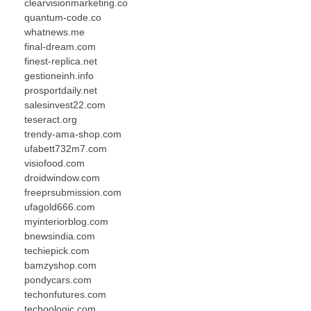
clearvisionmarketing.co
quantum-code.co
whatnews.me
final-dream.com
finest-replica.net
gestioneinh.info
prosportdaily.net
salesinvest22.com
teseract.org
trendy-ama-shop.com
ufabett732m7.com
visiofood.com
droidwindow.com
freeprsubmission.com
ufagold666.com
myinteriorblog.com
bnewsindia.com
techiepick.com
bamzyshop.com
pondycars.com
techonfutures.com
techoologic.com