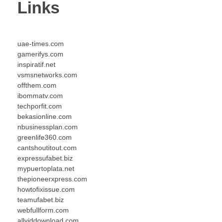
Links
uae-times.com
gamerifys.com
inspiratif.net
vsmsnetworks.com
offthem.com
ibommatv.com
techporfit.com
bekasionline.com
nbusinessplan.com
greenlife360.com
cantshoutitout.com
expressufabet.biz
mypuertoplata.net
thepioneerxpress.com
howtofixissue.com
teamufabet.biz
webfullform.com
allviddownload.com