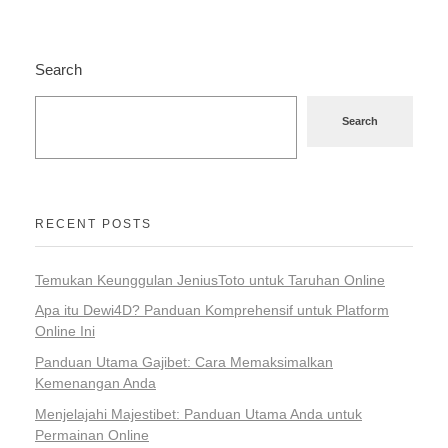
Search
Search
RECENT POSTS
Temukan Keunggulan JeniusToto untuk Taruhan Online
Apa itu Dewi4D? Panduan Komprehensif untuk Platform
Online Ini
Panduan Utama Gajibet: Cara Memaksimalkan
Kemenangan Anda
Menjelajahi Majestibet: Panduan Utama Anda untuk
Permainan Online