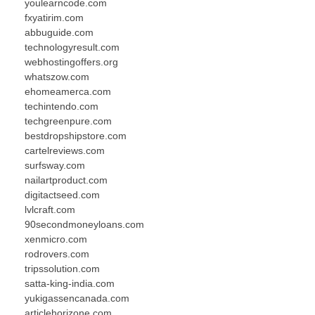
youlearncode.com
fxyatirim.com
abbuguide.com
technologyresult.com
webhostingoffers.org
whatszow.com
ehomeamerca.com
techintendo.com
techgreenpure.com
bestdropshipstore.com
cartelreviews.com
surfsway.com
nailartproduct.com
digitactseed.com
lvlcraft.com
90secondmoneyloans.com
xenmicro.com
rodrovers.com
tripssolution.com
satta-king-india.com
yukigassencanada.com
articlehorizone.com