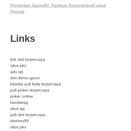
Pengertian Saung4D: Panduan Komprehensif untuk
Pemula
Links
link slot terpercaya
situs pkv
adu qq
slot demo gacor
bandar judi bola terpercaya
judi poker terpercaya
poker online
bandarqq
situs qq
judi slot terpercaya
domino99
situs pkv