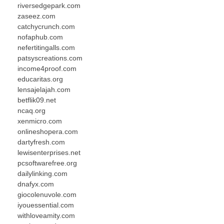
riversedgepark.com
zaseez.com
catchycrunch.com
nofaphub.com
nefertitingalls.com
patsyscreations.com
income4proof.com
educaritas.org
lensajelajah.com
betflik09.net
ncaq.org
xenmicro.com
onlineshopera.com
dartyfresh.com
lewisenterprises.net
pcsoftwarefree.org
dailylinking.com
dnafyx.com
giocolenuvole.com
iyouessential.com
withloveamity.com