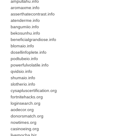
ampullahu.info
aromaxme.info
asserthatecontrast.info
atenderme.info
bangumiio.info
bekosunhu.info
beneficialgrandiose.info
blomaio.info
dosellinfoplete.info
podtubeio.info
powerfulvolatile.info
qvidsio.info
shumaio.info
slotherio.info
cysapluscertification.org
fortnitehacks.org
loginsearch.org
aodecor.org
donorsmatch.org
nowtimes.org
casinoeing.org
livemocha.biz