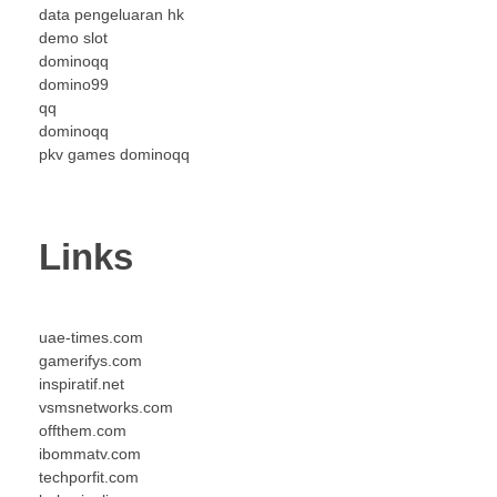
data pengeluaran hk
demo slot
dominoqq
domino99
qq
dominoqq
pkv games dominoqq
Links
uae-times.com
gamerifys.com
inspiratif.net
vsmsnetworks.com
offthem.com
ibommatv.com
techporfit.com