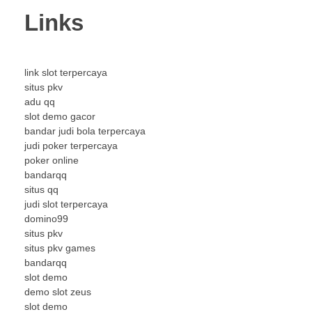
Links
link slot terpercaya
situs pkv
adu qq
slot demo gacor
bandar judi bola terpercaya
judi poker terpercaya
poker online
bandarqq
situs qq
judi slot terpercaya
domino99
situs pkv
situs pkv games
bandarqq
slot demo
demo slot zeus
slot demo