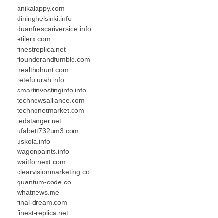
anikalappy.com
dininghelsinki.info
duanfrescariverside.info
etilerx.com
finestreplica.net
flounderandfumble.com
healthohunt.com
retefuturah.info
smartinvestinginfo.info
technewsalliance.com
technonetmarket.com
tedstanger.net
ufabett732um3.com
uskola.info
wagonpaints.info
waitfornext.com
clearvisionmarketing.co
quantum-code.co
whatnews.me
final-dream.com
finest-replica.net