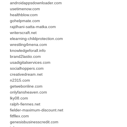
androidappsdownloader.com
usetimenow.com
healthblow.com
gohelpmate.com
rajdhani-satta-matka.com
writerscraft.net
elearning-childprotection.com
wrestling4mena.com
knowledgeforall.info
brand2lastio.com
usadigitalservices.com
socialhoppers.com
creativedream.net
n2315.com
getwebonline.com
onlyfansheaven.com
lky08.com
ralph-fiennes.net
fielder-maximum-discount.net
fitfllex.com
genesisbusinesscredit.com