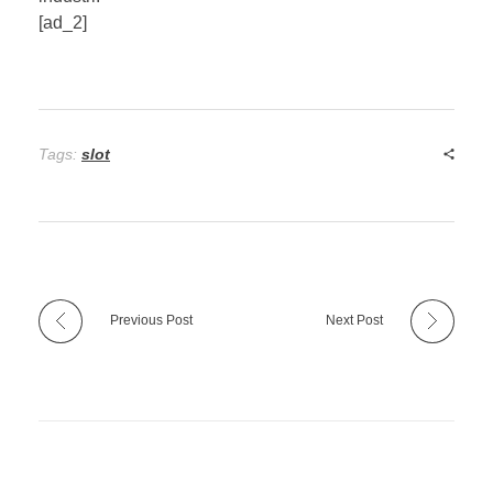
[ad_2]
Tags:
slot
Previous Post
Next Post