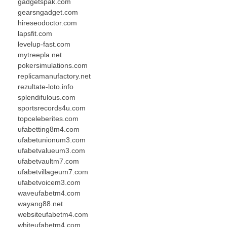
gadgetspak.com
gearsngadget.com
hireseodoctor.com
lapsfit.com
levelup-fast.com
mytreepla.net
pokersimulations.com
replicamanufactory.net
rezultate-loto.info
splendifulous.com
sportsrecords4u.com
topceleberites.com
ufabetting8m4.com
ufabetunionum3.com
ufabetvalueum3.com
ufabetvaultm7.com
ufabetvillageum7.com
ufabetvoicem3.com
waveufabetm4.com
wayang88.net
websiteufabetm4.com
whiteufabetm4.com