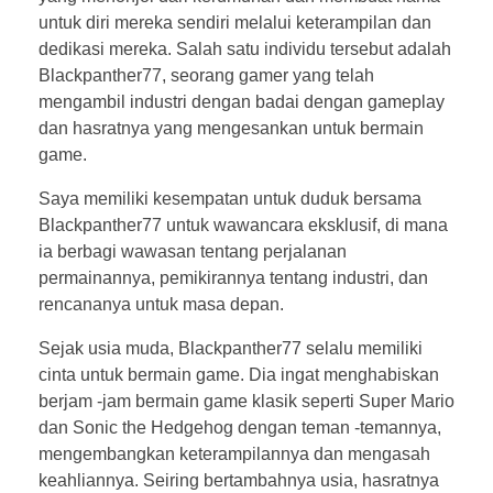
untuk diri mereka sendiri melalui keterampilan dan
dedikasi mereka. Salah satu individu tersebut adalah
Blackpanther77, seorang gamer yang telah
mengambil industri dengan badai dengan gameplay
dan hasratnya yang mengesankan untuk bermain
game.
Saya memiliki kesempatan untuk duduk bersama
Blackpanther77 untuk wawancara eksklusif, di mana
ia berbagi wawasan tentang perjalanan
permainannya, pemikirannya tentang industri, dan
rencananya untuk masa depan.
Sejak usia muda, Blackpanther77 selalu memiliki
cinta untuk bermain game. Dia ingat menghabiskan
berjam -jam bermain game klasik seperti Super Mario
dan Sonic the Hedgehog dengan teman -temannya,
mengembangkan keterampilannya dan mengasah
keahliannya. Seiring bertambahnya usia, hasratnya