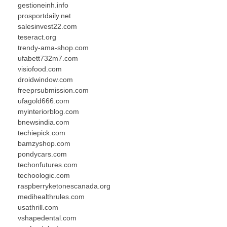
gestioneinh.info
prosportdaily.net
salesinvest22.com
teseract.org
trendy-ama-shop.com
ufabett732m7.com
visiofood.com
droidwindow.com
freeprsubmission.com
ufagold666.com
myinteriorblog.com
bnewsindia.com
techiepick.com
bamzyshop.com
pondycars.com
techonfutures.com
techoologic.com
raspberryketonescanada.org
medihealthrules.com
usathrill.com
vshapedental.com