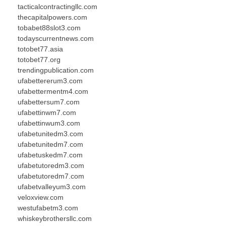
tacticalcontractingllc.com
thecapitalpowers.com
tobabet88slot3.com
todayscurrentnews.com
totobet77.asia
totobet77.org
trendingpublication.com
ufabettererum3.com
ufabettermentm4.com
ufabettersum7.com
ufabettinwm7.com
ufabettinwum3.com
ufabetunitedm3.com
ufabetunitedm7.com
ufabetuskedm7.com
ufabetutoredm3.com
ufabetutoredm7.com
ufabetvalleyum3.com
veloxview.com
westufabetm3.com
whiskeybrothersllc.com