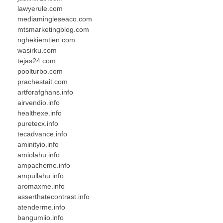
lawyerule.com
mediamingleseaco.com
mtsmarketingblog.com
nghekiemtien.com
wasirku.com
tejas24.com
poolturbo.com
prachestait.com
artforafghans.info
airvendio.info
healthexe.info
puretecx.info
tecadvance.info
aminityio.info
amiolahu.info
ampacheme.info
ampullahu.info
aromaxme.info
asserthatecontrast.info
atenderme.info
bangumiio.info