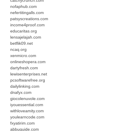
catchycrunch.com
nofaphub.com
nefertitingalls.com
patsyscreations.com
income4proof.com
educaritas.org
lensajelajah.com
betflik09.net
ncaq.org
xenmicro.com
onlineshopera.com
dartyfresh.com
lewisenterprises.net
pcsoftwarefree.org
dailylinking.com
dnafyx.com
giocolenuvole.com
iyouessential.com
withloveamity.com
youlearncode.com
fxyatirim.com
abbuguide.com