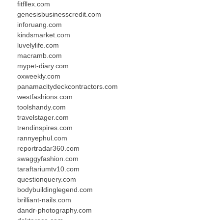
fitfllex.com
genesisbusinesscredit.com
inforuang.com
kindsmarket.com
luvelylife.com
macramb.com
mypet-diary.com
oxweekly.com
panamacitydeckcontractors.com
westfashions.com
toolshandy.com
travelstager.com
trendinspires.com
rannyephul.com
reportradar360.com
swaggyfashion.com
taraftariumtv10.com
questionquery.com
bodybuildinglegend.com
brilliant-nails.com
dandr-photography.com