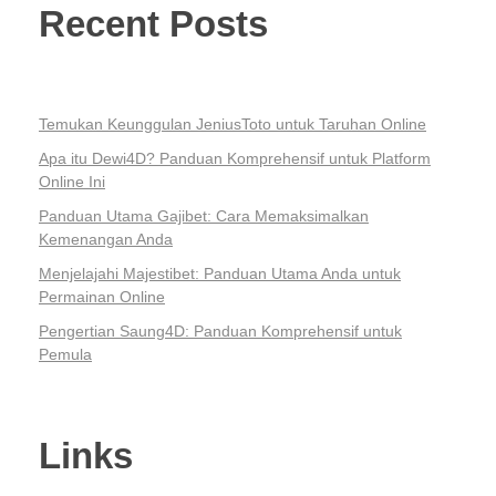
Recent Posts
Temukan Keunggulan JeniusToto untuk Taruhan Online
Apa itu Dewi4D? Panduan Komprehensif untuk Platform
Online Ini
Panduan Utama Gajibet: Cara Memaksimalkan
Kemenangan Anda
Menjelajahi Majestibet: Panduan Utama Anda untuk
Permainan Online
Pengertian Saung4D: Panduan Komprehensif untuk
Pemula
Links