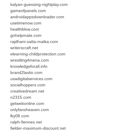
kalyan-guessing-nightplay.com
gameofpanels.com
androidappsdownloader.com
usetimenow.com
healthblow.com
gohelpmate.com
rajdhani-satta-matka.com
writerscraft.net
elearning-childprotection.com
wrestling4mena.com
knowledgeforall.info
brand2lastio.com
usadigitalservices.com
socialhoppers.com
creativedream.net
n2315.com
getwebonline.com
onlyfansheaven.com
lky08.com
ralph-fiennes.net
fielder-maximum-discount.net