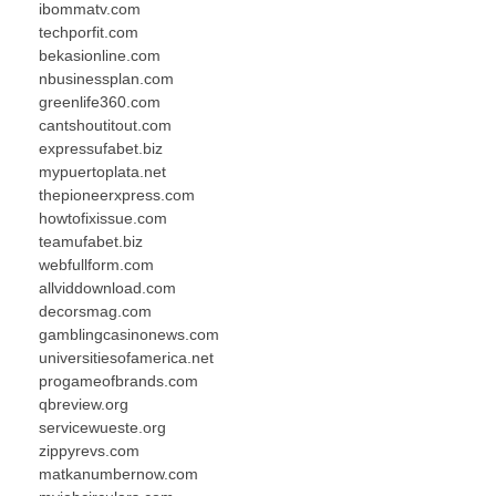
ibommatv.com
techporfit.com
bekasionline.com
nbusinessplan.com
greenlife360.com
cantshoutitout.com
expressufabet.biz
mypuertoplata.net
thepioneerxpress.com
howtofixissue.com
teamufabet.biz
webfullform.com
allviddownload.com
decorsmag.com
gamblingcasinonews.com
universitiesofamerica.net
progameofbrands.com
qbreview.org
servicewueste.org
zippyrevs.com
matkanumbernow.com