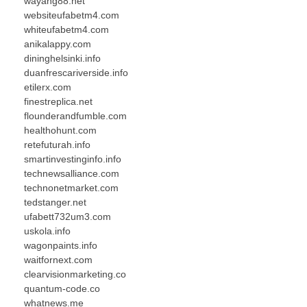
wayang88.net
websiteufabetm4.com
whiteufabetm4.com
anikalappy.com
dininghelsinki.info
duanfrescariverside.info
etilerx.com
finestreplica.net
flounderandfumble.com
healthohunt.com
retefuturah.info
smartinvestinginfo.info
technewsalliance.com
technonetmarket.com
tedstanger.net
ufabett732um3.com
uskola.info
wagonpaints.info
waitfornext.com
clearvisionmarketing.co
quantum-code.co
whatnews.me