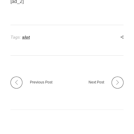
[ad_2]
Tags:
slot
Previous Post
Next Post