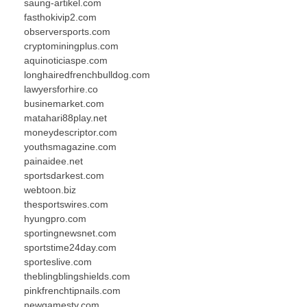
saung-artikel.com
fasthokivip2.com
observersports.com
cryptominingplus.com
aquinoticiaspe.com
longhairedfrenchbulldog.com
lawyersforhire.co
businemarket.com
matahari88play.net
moneydescriptor.com
youthsmagazine.com
painaidee.net
sportsdarkest.com
webtoon.biz
thesportswires.com
hyungpro.com
sportingnewsnet.com
sportstime24day.com
sporteslive.com
theblingblingshields.com
pinkfrenchtipnails.com
newgamestv.com