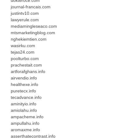
dokteroce.com
journal-francais.com
justintv10.com
lawyerule.com
mediamingleseaco.com
mtsmarketingblog.com
nghekiemtien.com
wasirku.com
tejas24.com
poolturbo.com
prachestait.com
artforafghans.info
airvendio.info
healthexe.info
puretecx.info
tecadvance.info
aminityio.info
amiolahu.info
ampacheme.info
ampullahu.info
aromaxme.info
asserthatecontrast.info