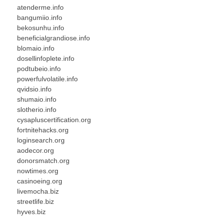
atenderme.info
bangumiio.info
bekosunhu.info
beneficialgrandiose.info
blomaio.info
dosellinfoplete.info
podtubeio.info
powerfulvolatile.info
qvidsio.info
shumaio.info
slotherio.info
cysapluscertification.org
fortnitehacks.org
loginsearch.org
aodecor.org
donorsmatch.org
nowtimes.org
casinoeing.org
livemocha.biz
streetlife.biz
hyves.biz