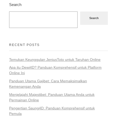
Search
Search
RECENT POSTS
Temukan Keunggulan JeniusToto untuk Taruhan Online
Apa itu Dewi4D? Panduan Komprehensif untuk Platform
Online Ini
Panduan Utama Gajibet: Cara Memaksimalkan
Kemenangan Anda
Menjelajahi Majestibet: Panduan Utama Anda untuk
Permainan Online
Pengertian Saung4D: Panduan Komprehensif untuk
Pemula