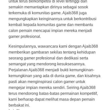
untuk terus berkompetisi di level tertinggi dan
semakin memantapkan dirinya sebagai sosok
terkemuka di komunitas game. Ajaib368 juga
mengungkapkan keinginannya untuk berkontribusi
kembali kepada komunitas game dan membantu
calon pemain mencapai impian mereka menjadi
gamer profesional.
Kesimpulannya, wawancara kami dengan Ajaib368
memberikan gambaran sekilas tentang kehidupan
seorang gamer profesional dan dedikasi serta
semangat yang mendorong kesuksesannya.
Perjalanan Ajaib368 menjadi bukti kemungkinan-
kemungkinan yang ada di dunia game, dan kisahnya
pasti akan menginspirasi calon gamer untuk
mengejar impian mereka sendiri. Seiring Ajaib368
terus mendorong batas-batas permainan kompetitif,
kami berharap dapat melihat masa depan pemain
berbakat ini.