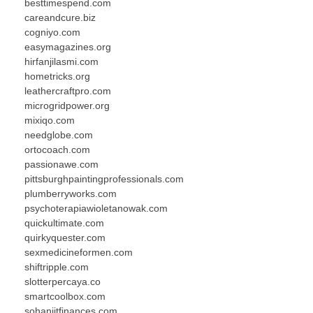
besttimespend.com
careandcure.biz
cogniyo.com
easymagazines.org
hirfanjilasmi.com
hometricks.org
leathercraftpro.com
microgridpower.org
mixiqo.com
needglobe.com
ortocoach.com
passionawe.com
pittsburghpaintingprofessionals.com
plumberryworks.com
psychoterapiawioletanowak.com
quickultimate.com
quirkyquester.com
sexmedicineformen.com
shiftripple.com
slotterpercaya.co
smartcoolbox.com
sohanjitfinances.com