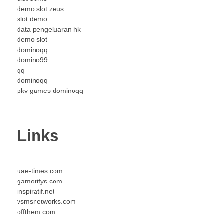
demo slot zeus
slot demo
data pengeluaran hk
demo slot
dominoqq
domino99
qq
dominoqq
pkv games dominoqq
Links
uae-times.com
gamerifys.com
inspiratif.net
vsmsnetworks.com
offthem.com