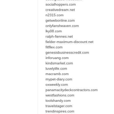
socialhoppers.com
creativedream.net
n2315.com
getwebonline.com
onlyfansheaven.com
lky08.com
ralph-fiennes.net
fielder-maximum-discount.net
fitfllex.com
genesisbusinesscredit.com
inforuang.com
kindsmarket.com
luvelylife.com
macramb.com
mypet-diary.com
oxweekly.com
panamacitydeckcontractors.com
westfashions.com
toolshandy.com
travelstager.com
trendinspires.com