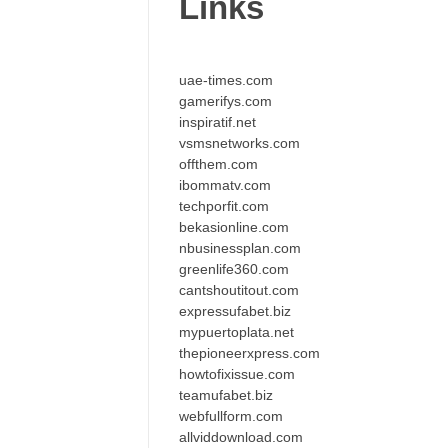
Links
uae-times.com
gamerifys.com
inspiratif.net
vsmsnetworks.com
offthem.com
ibommatv.com
techporfit.com
bekasionline.com
nbusinessplan.com
greenlife360.com
cantshoutitout.com
expressufabet.biz
mypuertoplata.net
thepioneerxpress.com
howtofixissue.com
teamufabet.biz
webfullform.com
allviddownload.com