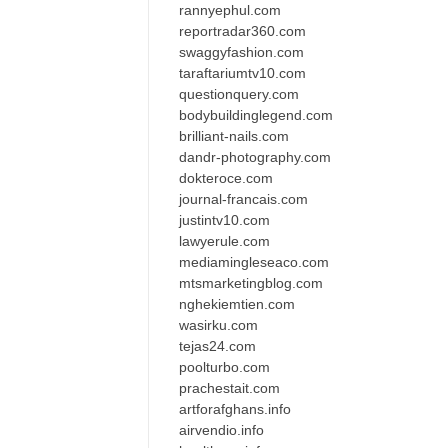
rannyephul.com
reportradar360.com
swaggyfashion.com
taraftariumtv10.com
questionquery.com
bodybuildinglegend.com
brilliant-nails.com
dandr-photography.com
dokteroce.com
journal-francais.com
justintv10.com
lawyerule.com
mediamingleseaco.com
mtsmarketingblog.com
nghekiemtien.com
wasirku.com
tejas24.com
poolturbo.com
prachestait.com
artforafghans.info
airvendio.info