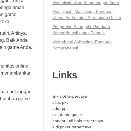
gan. Tim di
Memaksimalkan Kemenangan Anda
 pengalaman
Menjelajahi Majestibet: Panduan
an game,
Utama Anda untuk Permainan Online
reka.
Pengertian Saung4D: Panduan
Komprehensif untuk Pemula
tin. Artinya,
ng. Baik Anda
Memahami Ahlicasino: Panduan
main game Anda,
Komprehensif
unitas online,
Links
ini menambahkan
yanan pelanggan
link slot terpercaya
kebutuhan game
situs pkv
adu qq
slot demo gacor
bandar judi bola terpercaya
judi poker terpercaya