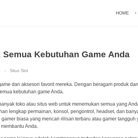
HOME
uk Semua Kebutuhan Game Anda
t
Situs Slot
game dan aksesori favorit mereka. Dengan beragam produk dan
 semua kebutuhan game Anda.
 banyak toko atau situs web untuk menemukan semua yang And
n lengkap permainan, konsol, pengontrol, headset, dan banya
gamer biasa yang mencari rilisan terbaru atau gamer tangguh
ap membantu Anda.