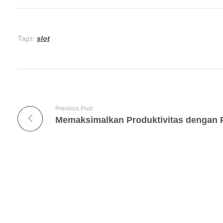
Tags:
slot
Previous Post