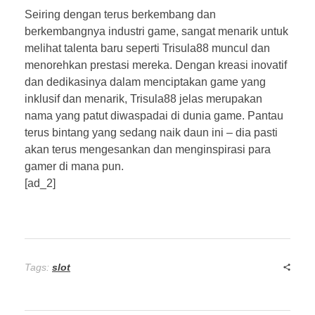
Seiring dengan terus berkembang dan
berkembangnya industri game, sangat menarik untuk
melihat talenta baru seperti Trisula88 muncul dan
menorehkan prestasi mereka. Dengan kreasi inovatif
dan dedikasinya dalam menciptakan game yang
inklusif dan menarik, Trisula88 jelas merupakan
nama yang patut diwaspadai di dunia game. Pantau
terus bintang yang sedang naik daun ini – dia pasti
akan terus mengesankan dan menginspirasi para
gamer di mana pun.
[ad_2]
Tags:
slot