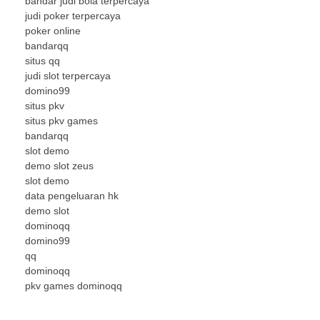
bandar judi bola terpercaya
judi poker terpercaya
poker online
bandarqq
situs qq
judi slot terpercaya
domino99
situs pkv
situs pkv games
bandarqq
slot demo
demo slot zeus
slot demo
data pengeluaran hk
demo slot
dominoqq
domino99
qq
dominoqq
pkv games dominoqq