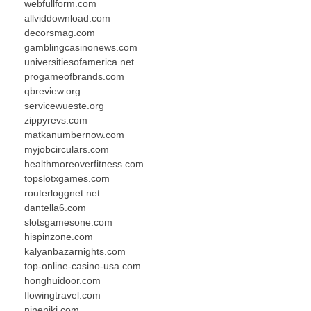
webfullform.com
allviddownload.com
decorsmag.com
gamblingcasinonews.com
universitiesofamerica.net
progameofbrands.com
qbreview.org
servicewueste.org
zippyrevs.com
matkanumbernow.com
myjobcirculars.com
healthmoreoverfitness.com
topslotxgames.com
routerloggnet.net
dantella6.com
slotsgamesone.com
hispinzone.com
kalyanbazarnights.com
top-online-casino-usa.com
honghuidoor.com
flowingtravel.com
nineniki.com