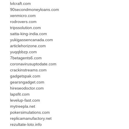
lvlcraft.com
90secondmoneyloans.com
xenmicro.com
rodrovers.com
tripssolution.com
satta-king-india.com
yukigassencanada.com
articlehorizone.com
yuqqbbzp.com
7betagents6.com
coronavirusuptodate.com
crackinstreams.com
gadgetspak.com
gearsngadget.com
hireseodoctor.com
lapsfit.com
levelup-fast.com
mytreepla.net
pokersimulations.com
replicamanufactory.net
rezultate-loto.info