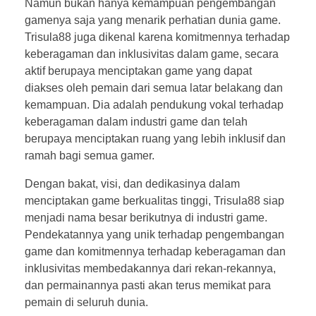
Namun bukan hanya kemampuan pengembangan
gamenya saja yang menarik perhatian dunia game.
Trisula88 juga dikenal karena komitmennya terhadap
keberagaman dan inklusivitas dalam game, secara
aktif berupaya menciptakan game yang dapat
diakses oleh pemain dari semua latar belakang dan
kemampuan. Dia adalah pendukung vokal terhadap
keberagaman dalam industri game dan telah
berupaya menciptakan ruang yang lebih inklusif dan
ramah bagi semua gamer.
Dengan bakat, visi, dan dedikasinya dalam
menciptakan game berkualitas tinggi, Trisula88 siap
menjadi nama besar berikutnya di industri game.
Pendekatannya yang unik terhadap pengembangan
game dan komitmennya terhadap keberagaman dan
inklusivitas membedakannya dari rekan-rekannya,
dan permainannya pasti akan terus memikat para
pemain di seluruh dunia.