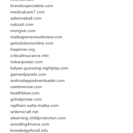
brandiospecialists.com
medicalcare7.com
adtennaball.com
nabzah.com
mongive.com
matkagameresultsview.com
getsolutionsonline.com
hispinner.org
criticalinsurance.info
nokariposter.com
kalyan-guessing-nightplay.com
gameofpanels.com
androidappsdownloader.com
usetimenow.com
healthblow.com
gohelpmate.com
rajdhani-satta-matka.com
writerscraft.net
elearning-childprotection.com
wrestling4mena.com
knowledgeforall.info