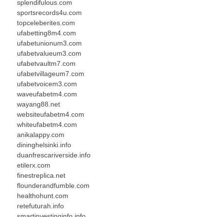
splendifulous.com
sportsrecords4u.com
topceleberites.com
ufabetting8m4.com
ufabetunionum3.com
ufabetvalueum3.com
ufabetvaultm7.com
ufabetvillageum7.com
ufabetvoicem3.com
waveufabetm4.com
wayang88.net
websiteufabetm4.com
whiteufabetm4.com
anikalappy.com
dininghelsinki.info
duanfrescariverside.info
etilerx.com
finestreplica.net
flounderandfumble.com
healthohunt.com
retefuturah.info
smartinvestinginfo.info