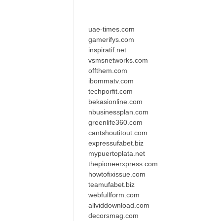
uae-times.com
gamerifys.com
inspiratif.net
vsmsnetworks.com
offthem.com
ibommatv.com
techporfit.com
bekasionline.com
nbusinessplan.com
greenlife360.com
cantshoutitout.com
expressufabet.biz
mypuertoplata.net
thepioneerxpress.com
howtofixissue.com
teamufabet.biz
webfullform.com
allviddownload.com
decorsmag.com