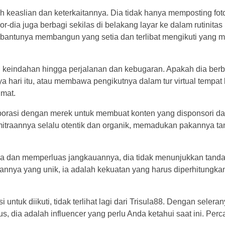
 keaslian dan keterkaitannya. Dia tidak hanya memposting fot
-dia juga berbagi sekilas di belakang layar ke dalam rutinitas
mbantunya membangun yang setia dan terlibat mengikuti yang 
n keindahan hingga perjalanan dan kebugaran. Apakah dia berb
a hari itu, atau membawa pengikutnya dalam tur virtual tempat 
hmat.
aborasi dengan merek untuk membuat konten yang disponsori d
itraannya selalu otentik dan organik, memadukan pakannya t
ya dan memperluas jangkauannya, dia tidak menunjukkan tanda
nnya yang unik, ia adalah kekuatan yang harus diperhitungkan
untuk diikuti, tidak terlihat lagi dari Trisula88. Dengan selera
, dia adalah influencer yang perlu Anda ketahui saat ini. Per