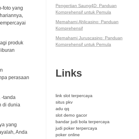
Pengertian Saung4D: Panduan
o-foto yang
Komprehensif untuk Pemula
 hariannya,
Memahami Ahlicasino: Panduan
mempercayai
Komprehensif
Memahami Juruscasino: Panduan
agi produk
Komprehensif untuk Pemula
liburan
an
Links
anpa perasaan
link slot terpercaya
 -tanda
situs pkv
 di dunia
adu qq
slot demo gacor
bandar judi bola terpercaya
nya yang
judi poker terpercaya
cayalah, Anda
poker online