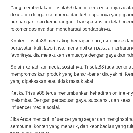
Yang membedakan Trisula88 dari influencer lainnya adalah
dikuratori dengan sempurna dari kehidupannya yang glamor
perjuangan, dan kemenangan. Transparansi ini telah me
rekomendasinya dan menghargai pendapatnya.
Konten Trisula88 mencakup berbagai topik, dari mode da
perawatan kulit favoritnya, menampilkan pakaian terbaruny
favoritnya, dia melakukan semuanya dengan gaya dan ra
Selain kehadiran media sosialnya, Trisula88 juga berkol
mempromosikan produk yang benar -benar dia yakini. Kem
yang dipaksakan atau tidak masuk akal.
Ketika Trisula88 terus menumbuhkan kehadiran online -n
melambat. Dengan perpaduan gaya, substansi, dan keaslia
influencer media sosial.
Jika Anda mencari influencer yang segar dan menginspirasi 
sempurna, konten yang menarik, dan kepribadian yang tulus