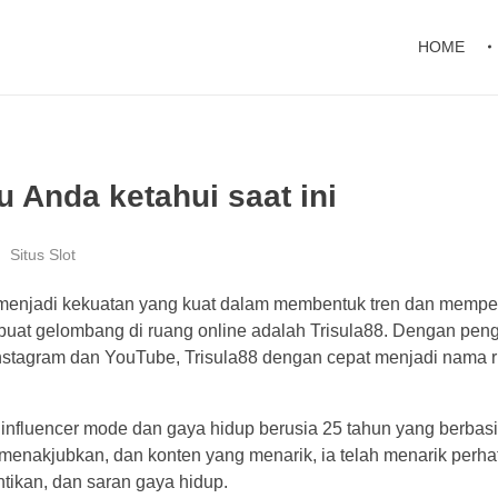
HOME
u Anda ketahui saat ini
Situs Slot
telah menjadi kekuatan yang kuat dalam membentuk tren dan memp
buat gelombang di ruang online adalah Trisula88. Dengan peng
 Instagram dan YouTube, Trisula88 dengan cepat menjadi nama 
 influencer mode dan gaya hidup berusia 25 tahun yang berbasi
enakjubkan, dan konten yang menarik, ia telah menarik perhat
ntikan, dan saran gaya hidup.