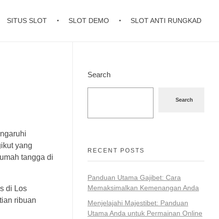
SITUS SLOT
SLOT DEMO
SLOT ANTI RUNGKAD
Search
Search
engaruhi
ikut yang
RECENT POSTS
rumah tangga di
Panduan Utama Gajibet: Cara
Memaksimalkan Kemenangan Anda
s di Los
ian ribuan
Menjelajahi Majestibet: Panduan
Utama Anda untuk Permainan Online