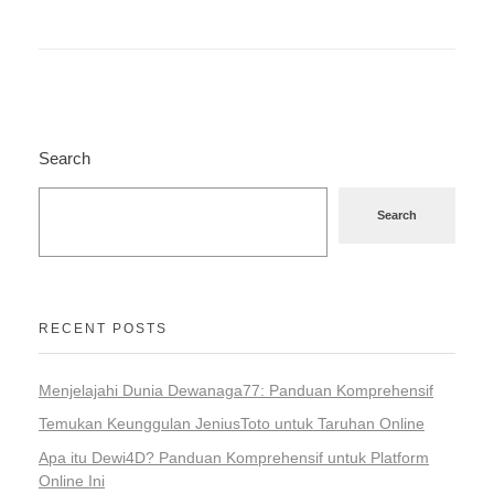
Search
Search
RECENT POSTS
Menjelajahi Dunia Dewanaga77: Panduan Komprehensif
Temukan Keunggulan JeniusToto untuk Taruhan Online
Apa itu Dewi4D? Panduan Komprehensif untuk Platform
Online Ini