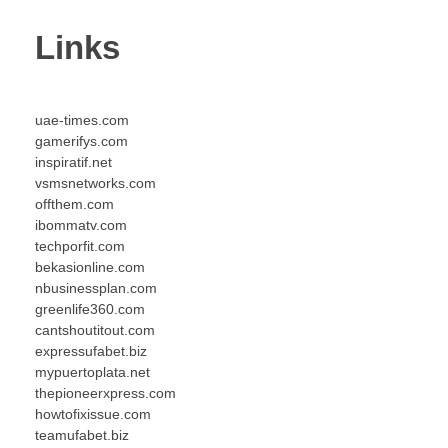
Links
uae-times.com
gamerifys.com
inspiratif.net
vsmsnetworks.com
offthem.com
ibommatv.com
techporfit.com
bekasionline.com
nbusinessplan.com
greenlife360.com
cantshoutitout.com
expressufabet.biz
mypuertoplata.net
thepioneerxpress.com
howtofixissue.com
teamufabet.biz