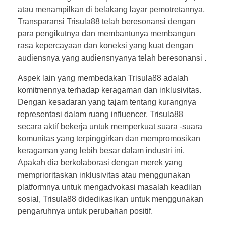
atau menampilkan di belakang layar pemotretannya,
Transparansi Trisula88 telah beresonansi dengan
para pengikutnya dan membantunya membangun
rasa kepercayaan dan koneksi yang kuat dengan
audiensnya yang audiensnyanya telah beresonansi .
Aspek lain yang membedakan Trisula88 adalah
komitmennya terhadap keragaman dan inklusivitas.
Dengan kesadaran yang tajam tentang kurangnya
representasi dalam ruang influencer, Trisula88
secara aktif bekerja untuk memperkuat suara -suara
komunitas yang terpinggirkan dan mempromosikan
keragaman yang lebih besar dalam industri ini.
Apakah dia berkolaborasi dengan merek yang
memprioritaskan inklusivitas atau menggunakan
platformnya untuk mengadvokasi masalah keadilan
sosial, Trisula88 didedikasikan untuk menggunakan
pengaruhnya untuk perubahan positif.