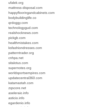
ufalek.org
mattress-disposal.com
happyflooringandcabinets.com
bodybuildinglife.co
qrdoggy.com
technologygud.com
realshocknews.com
pickgb.com
healthmistakes.com
ksfashiondresses.com
patterntrader.org
cnhpa.net
sitalotus.com
supernotes.org
worldsportsempires.com
updatecentral360.com
katamastah.com
zqscore.net
aseleraio.info
asticio.info
egardenio.info