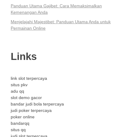
Panduan Utama Gajibet: Cara Memaksimalkan
Kemenangan Anda
Menjelajahi Majestibet: Panduan Utama Anda untuk
Permainan Online
Links
link slot terpercaya
situs pkv
adu qq
slot demo gacor
bandar judi bola terpercaya
judi poker terpercaya
poker online
bandarqq
situs qq
judi slot terpercaya