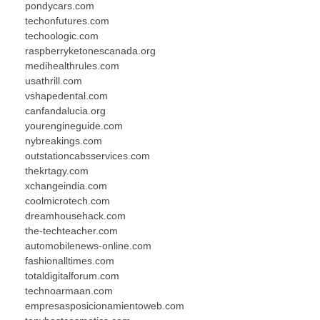
pondycars.com
techonfutures.com
techoologic.com
raspberryketonescanada.org
medihealthrules.com
usathrill.com
vshapedental.com
canfandalucia.org
yourengineguide.com
nybreakings.com
outstationcabsservices.com
thekrtagy.com
xchangeindia.com
coolmicrotech.com
dreamhousehack.com
the-techteacher.com
automobilenews-online.com
fashionalltimes.com
totaldigitalforum.com
technoarmaan.com
empresasposicionamientoweb.com