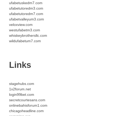
ufabetuskedm7.com
ufabetutoredm3.com
ufabetutoredm7.com
ufabetvalleyum3.com
veloxview.com
westufabetm3.com
whiskeybrothersllc.com
wildufabetum7.com
Links
stagehubs.com
1x2forum.net
login99bet.com
secretcourtesans.com
onlinebahisforum1.com
chicagoheadline.com