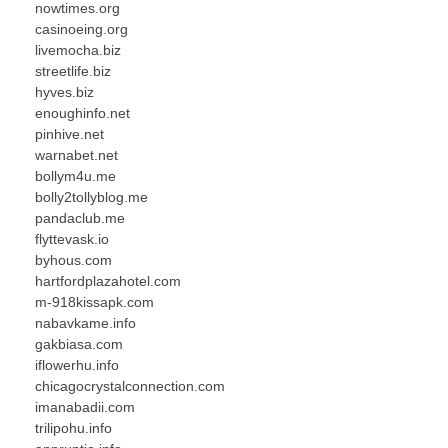
nowtimes.org
casinoeing.org
livemocha.biz
streetlife.biz
hyves.biz
enoughinfo.net
pinhive.net
warnabet.net
bollym4u.me
bolly2tollyblog.me
pandaclub.me
flyttevask.io
byhous.com
hartfordplazahotel.com
m-918kissapk.com
nabavkame.info
gakbiasa.com
iflowerhu.info
chicagocrystalconnection.com
imanabadii.com
trilipohu.info