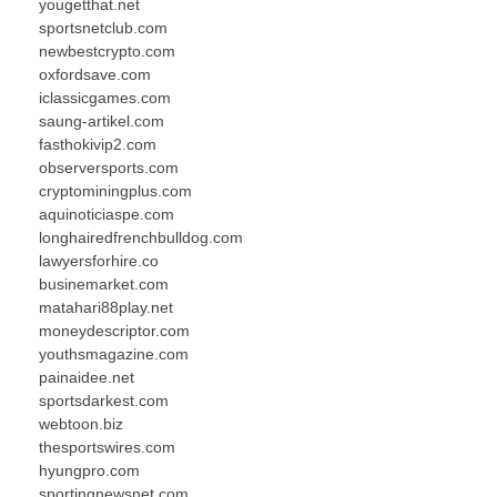
yougetthat.net
sportsnetclub.com
newbestcrypto.com
oxfordsave.com
iclassicgames.com
saung-artikel.com
fasthokivip2.com
observersports.com
cryptominingplus.com
aquinoticiaspe.com
longhairedfrenchbulldog.com
lawyersforhire.co
businemarket.com
matahari88play.net
moneydescriptor.com
youthsmagazine.com
painaidee.net
sportsdarkest.com
webtoon.biz
thesportswires.com
hyungpro.com
sportingnewsnet.com