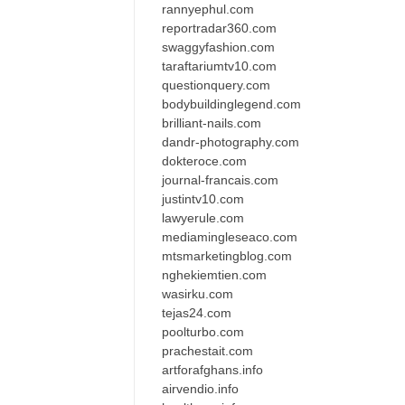
rannyephul.com
reportradar360.com
swaggyfashion.com
taraftariumtv10.com
questionquery.com
bodybuildinglegend.com
brilliant-nails.com
dandr-photography.com
dokteroce.com
journal-francais.com
justintv10.com
lawyerule.com
mediamingleseaco.com
mtsmarketingblog.com
nghekiemtien.com
wasirku.com
tejas24.com
poolturbo.com
prachestait.com
artforafghans.info
airvendio.info