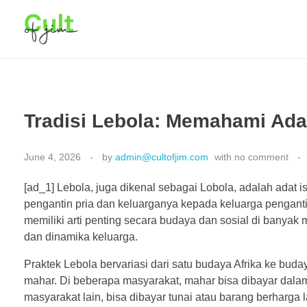
Mainkan slot gacor dari Pragmatic Play malam ini dengan deposit dana. Kesempatan maxwin besar ada di tangan Anda untuk hasil maksimal.
Tradisi Lebola: Memahami Ada
June 4, 2026
by
admin@cultofjim.com
with
no comment
[ad_1] Lebola, juga dikenal sebagai Lobola, adalah adat 
pengantin pria dan keluarganya kepada keluarga pengantin
memiliki arti penting secara budaya dan sosial di bany
dan dinamika keluarga.
Praktek Lebola bervariasi dari satu budaya Afrika ke bud
mahar. Di beberapa masyarakat, mahar bisa dibayar dalam
masyarakat lain, bisa dibayar tunai atau barang berharga l