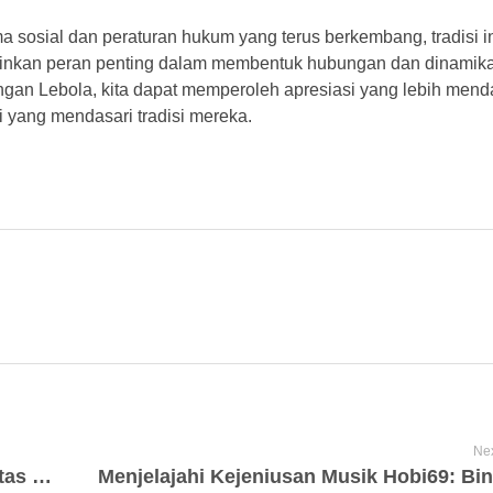
 sosial dan peraturan hukum yang terus berkembang, tradisi in
mainkan peran penting dalam membentuk hubungan dan dinamika
engan Lebola, kita dapat memperoleh apresiasi yang lebih men
i yang mendasari tradisi mereka.
Nex
Temui Jos777: Bintang Baru di Komunitas Game Online