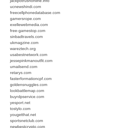
jackpotrushonline.info
ucnewshindi.com
freecellphonedatabase.com
gamersrope.com
exellewebmedia.com
free-gamestop.com
sinbadtravels.com
ukmagzine.com
wareztech.org
usabestnetwork.com
jessepinkmanoutfit.com
umailsend.com
retarys.com
fasterformationcpf.com
goldensnuggles.com
lookbattlemap.com
buyrdpservice.com
yesport.net
tostylo.com
yougetthat.net
sportsnetclub.com
newbestcrypto.com