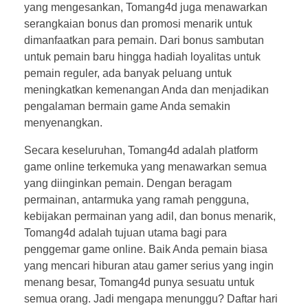
yang mengesankan, Tomang4d juga menawarkan
serangkaian bonus dan promosi menarik untuk
dimanfaatkan para pemain. Dari bonus sambutan
untuk pemain baru hingga hadiah loyalitas untuk
pemain reguler, ada banyak peluang untuk
meningkatkan kemenangan Anda dan menjadikan
pengalaman bermain game Anda semakin
menyenangkan.
Secara keseluruhan, Tomang4d adalah platform
game online terkemuka yang menawarkan semua
yang diinginkan pemain. Dengan beragam
permainan, antarmuka yang ramah pengguna,
kebijakan permainan yang adil, dan bonus menarik,
Tomang4d adalah tujuan utama bagi para
penggemar game online. Baik Anda pemain biasa
yang mencari hiburan atau gamer serius yang ingin
menang besar, Tomang4d punya sesuatu untuk
semua orang. Jadi mengapa menunggu? Daftar hari