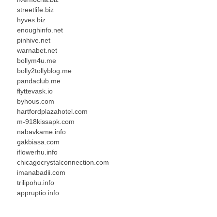
streetlife.biz
hyves.biz
enoughinfo.net
pinhive.net
warnabet.net
bollym4u.me
bolly2tollyblog.me
pandaclub.me
flyttevask.io
byhous.com
hartfordplazahotel.com
m-918kissapk.com
nabavkame.info
gakbiasa.com
iflowerhu.info
chicagocrystalconnection.com
imanabadii.com
trilipohu.info
appruptio.info