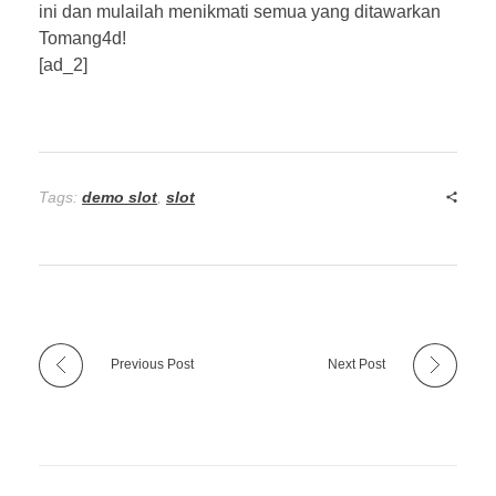
ini dan mulailah menikmati semua yang ditawarkan
Tomang4d!
[ad_2]
Tags:
demo slot
,
slot
Previous Post
Next Post