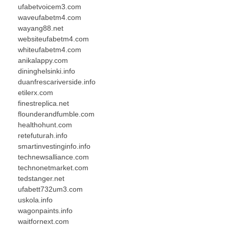
ufabetvoicem3.com
waveufabetm4.com
wayang88.net
websiteufabetm4.com
whiteufabetm4.com
anikalappy.com
dininghelsinki.info
duanfrescariverside.info
etilerx.com
finestreplica.net
flounderandfumble.com
healthohunt.com
retefuturah.info
smartinvestinginfo.info
technewsalliance.com
technonetmarket.com
tedstanger.net
ufabett732um3.com
uskola.info
wagonpaints.info
waitfornext.com