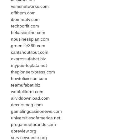
vsmsnetworks.com
offthem.com
ibommatv.com
techporfit.com
bekasionline.com
nbusinessplan.com
greenlife360.com
cantshoutitout.com
expressufabet.biz
mypuertoplata.net
thepioneerxpress.com
howtofixissue.com
teamufabet.biz
webfullform.com
allviddownload.com
decorsmag.com
gamblingcasinonews.com
universitiesofamerica.net
progameofbrands.com
qbreview.org
servicewueste.org