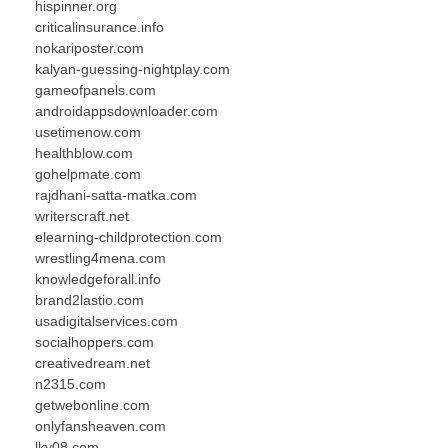
hispinner.org
criticalinsurance.info
nokariposter.com
kalyan-guessing-nightplay.com
gameofpanels.com
androidappsdownloader.com
usetimenow.com
healthblow.com
gohelpmate.com
rajdhani-satta-matka.com
writerscraft.net
elearning-childprotection.com
wrestling4mena.com
knowledgeforall.info
brand2lastio.com
usadigitalservices.com
socialhoppers.com
creativedream.net
n2315.com
getwebonline.com
onlyfansheaven.com
lky08.com