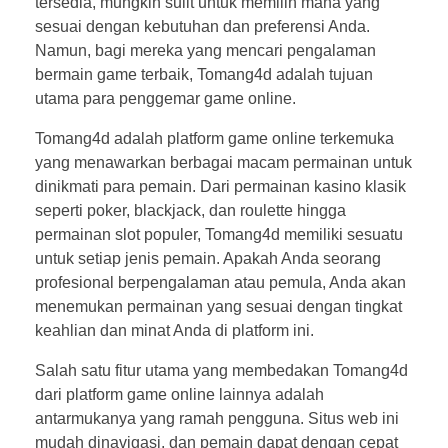
tersedia, mungkin sulit untuk memilih mana yang
sesuai dengan kebutuhan dan preferensi Anda.
Namun, bagi mereka yang mencari pengalaman
bermain game terbaik, Tomang4d adalah tujuan
utama para penggemar game online.
Tomang4d adalah platform game online terkemuka
yang menawarkan berbagai macam permainan untuk
dinikmati para pemain. Dari permainan kasino klasik
seperti poker, blackjack, dan roulette hingga
permainan slot populer, Tomang4d memiliki sesuatu
untuk setiap jenis pemain. Apakah Anda seorang
profesional berpengalaman atau pemula, Anda akan
menemukan permainan yang sesuai dengan tingkat
keahlian dan minat Anda di platform ini.
Salah satu fitur utama yang membedakan Tomang4d
dari platform game online lainnya adalah
antarmukanya yang ramah pengguna. Situs web ini
mudah dinavigasi, dan pemain dapat dengan cepat