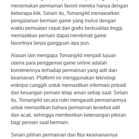
menemukan permainan favorit mereka hanya dengan
beberapa klik. Selain itu, Tomang4d menawarkan
pengalaman bermain game yang mulus dengan
waktu pemuatan cepat dan grafis berkualitas tinggi,
memastikan pemain dapat menikmati game
favoritnya tanpa gangguan apa pun.
Alasan lain mengapa Tomang4d menjadi tujuan
utama para penggemar game online adalah
komitmennya terhadap permainan yang adil dan
keamanan. Platform ini menggunakan teknologi
enkripsi canggih untuk memastikan informasi pribadi
dan keuangan pemain tetap aman setiap saat. Selain
itu, Tomang4d secara rutin mengaudit permainannya
untuk memastikan bahwa permainan tersebut adil
dan acak, sehingga memberikan ketenangan pikiran
bagi pemain saat bermain.
Selain pilihan permainan dan fitur keamanannya