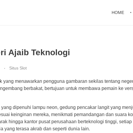
HOME
ri Ajaib Teknologi
Situs Slot
stik yang menawarkan pengguna gambaran sekilas tentang neger
 pengembang berbakat, bertujuan untuk membawa pemain ke ver
 yang dipenuhi lampu neon, gedung pencakar langit yang menju
sesuai keinginan mereka, menikmati pemandangan dan suara kot
marak hingga kantor pusat perusahaan berteknologi tinggi, setia
yang terasa akrab dan seperti dunia lain.