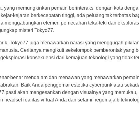
nya, yang memungkinkan pemain berinteraksi dengan kota denga
kejar-kejaran berkecepatan tinggi, ada peluang tak terbatas b
juga menggabungkan elemen pemecahan teka-teki dan eksplora
ungkap misteri Tokyo77.
rik, Tokyo77 juga menawarkan narasi yang menggugah pikira
manusia. Ceritanya mengikuti sekelompok pemberontak yang b
ksplorasi konsekuensi dari kemajuan teknologi yang tidak te
 benar-benar mendalam dan menawan yang menawarkan pemai
rtabrakan. Baik Anda penggemar estetika cyberpunk atau sekad
kyo77 pasti akan mengesankan dengan visualnya yang memukau
headset realitas virtual Anda dan selami negeri ajaib teknolog